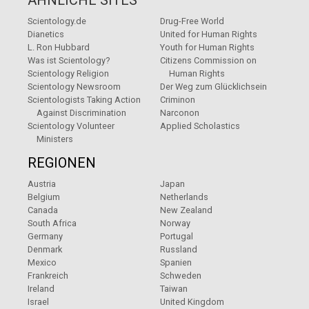
ÄHNLICHE SITES
Scientology.de
Drug-Free World
Dianetics
United for Human Rights
L. Ron Hubbard
Youth for Human Rights
Was ist Scientology?
Citizens Commission on
Scientology Religion
Human Rights
Scientology Newsroom
Der Weg zum Glücklichsein
Scientologists Taking Action
Criminon
Against Discrimination
Narconon
Scientology Volunteer
Applied Scholastics
Ministers
REGIONEN
Austria
Japan
Belgium
Netherlands
Canada
New Zealand
South Africa
Norway
Germany
Portugal
Denmark
Russland
Mexico
Spanien
Frankreich
Schweden
Ireland
Taiwan
Israel
United Kingdom