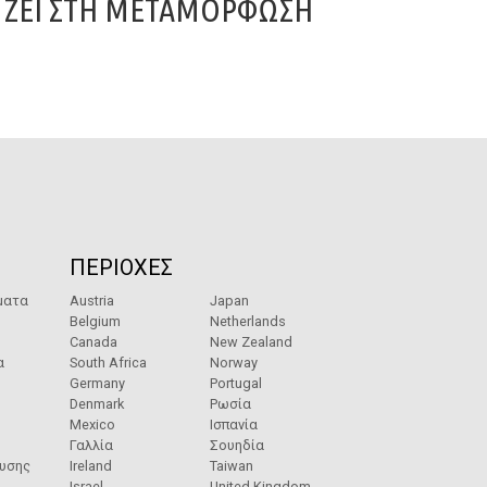
ΖΕΙ ΣΤΗ ΜΕΤΑΜΌΡΦΩΣΗ
ΠΕΡΙΟΧΕΣ
ματα
Austria
Japan
Belgium
Netherlands
Canada
New Zealand
α
South Africa
Norway
Germany
Portugal
Denmark
Ρωσία
Mexico
Ισπανία
Γαλλία
Σουηδία
ευσης
Ireland
Taiwan
Israel
United Kingdom