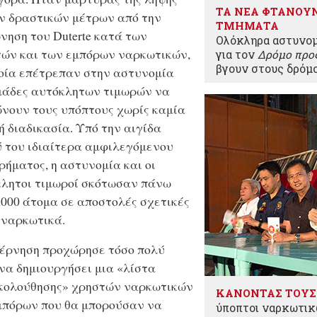
ΤΑ ΝΕΑ ΦΤΑΝΟΥ
ν δραστικών μέτρων από την
ΤΜΗΜΑΤΑ
νηση του Duterte κατά των
Ολόκληρα αστυνομ
ών και των εμπόρων ναρκωτικών,
για τον
Δρόμο προς
βγουν στους δρόμο
οία επέτρεπαν στην αστυνομία
μάδες αυτόκλητων τιμωρών να
νουν τους υπόπτους χωρίς καμία
ή διαδικασία. Υπό την αιγίδα
 του ιδιαίτερα αμφιλεγόμενου
ρήματος, η αστυνομία και οι
λητοι τιμωροί σκότωσαν πάνω
.000 άτομα σε αποστολές σχετικές
 ναρκωτικά.
έρνηση προχώρησε τόσο πολύ
να δημιουργήσει μια «λίστα
κολούθησης» χρηστών ναρκωτικών
ΚΑΝΟΝΤΑΣ ΤΟΥΣ
μπόρων που θα μπορούσαν να
ύποπτοι ναρκωτικ