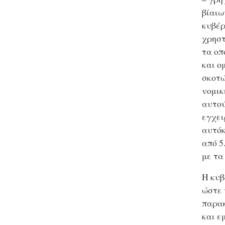
βίαιω
κυβέρ
χρηστ
τα οπ
και ο
σκοτώ
νομικ
αυτού
εγχει
αυτόκ
από 5
με τα
Η κυβ
ώστε 
παρα
και ε