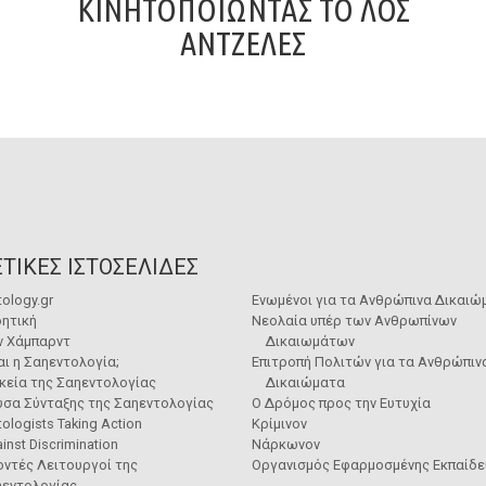
ΚΙΝΗΤΟΠΟΙΏΝΤΑΣ ΤΟ ΛΟΣ
ΆΝΤΖΕΛΕΣ
ΤΙΚΕΣ ΙΣΤΟΣΕΛΙΔΕΣ
tology.gr
Ενωμένοι για τα Ανθρώπινα Δικαιώ
ητική
Νεολαία υπέρ των Ανθρωπίνων
ν Χάμπαρντ
Δικαιωμάτων
ναι η Σαηεντολογία;
Επιτροπή Πολιτών για τα Ανθρώπιν
κεία της Σαηεντολογίας
Δικαιώματα
υσα Σύνταξης της Σαηεντολογίας
Ο Δρόμος προς την Ευτυχία
tologists Taking Action
Κρίμινον
inst Discrimination
Νάρκωνον
ντές Λειτουργοί της
Οργανισμός Εφαρμοσμένης Εκπαίδ
ηεντολογίας