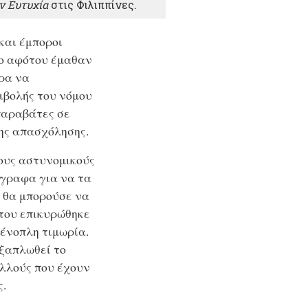
ν Ευτυχία
στις Φιλιππίνες.
και έμποροι
το αφότου έμαθαν
ώρα να
ιβολής του νόμου
παραβάτες σε
ης απασχόλησης.
 τους αστυνομικούς
ίγραφα για να τα
, θα μπορούσε να
του επικυρώθηκε
ένοπλη τιμωρία.
εξαπλωθεί το
ολλούς που έχουν
ς.