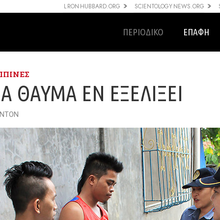
L RON HUBBARD.ORG
SCIENTOLOGY NEWS.ORG
ΠΕΡΙΟΔΙΚΟ
ΕΠΑΦΗ
ΠΠΙΝΕΣ
Α ΘΑΎΜΑ ΕΝ ΕΞΕΛΊΞΕΙ
INTON