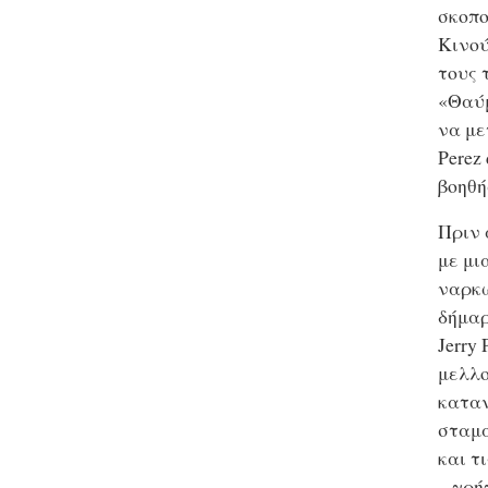
σκοπο
Κινού
τους 
«Θαύμ
να με
Perez
βοηθή
Πριν 
με μι
ναρκω
δήμαρ
Jerry
μελλο
καταν
σταμ
και τ
– γρή