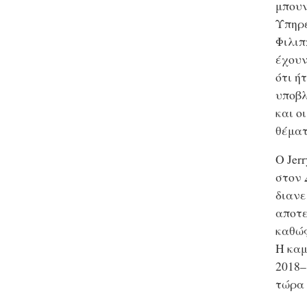
μπουν
Υπηρ
Φιλιπ
έχουν
ότι ή
υποβλ
και ο
θέματ
Ο Jer
στον
διανε
αποτε
καθώς
Η καμ
2018–
τώρα 