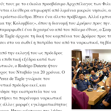
ύς τους με το εύκολα προσβάσιμο Αρχιπέλαγος των Φιλ
νται ελεύθερα ατιμωρητί από λιμάνια μικρών νησιών, 
τεράστιο όλεθρο. Ήταν ένα άλυτο πρόβλημα. Αλλά εμπν
α της Κολομβίας», όπου η διανομή του
Δρόμου προς την
ταμορφωθεί ένα διχασμένο από τον πόλεμο έθνος, ο Σαη
 de Tagle άρχισε τη δική του καμπάνια του Δρόμου προς 
σει στο να σωθεί η πατρίδα του από τα ναρκωτικά, τη βί
από την εκλογή του ως πρόεδρος
α επιθετική εξέδρα κατά των
τικών, ο Rodrigo Duterte ήταν
χος του Νταβάο για 20 χρόνια. Ο
 Perez de Tagle γνώρισε τον
ντικό πρόεδρο εκεί, και
όησε την εκστρατεία του να
ατήσει τα παράνομα ναρκωτικά
ις άλλες μορφές εγκληματικότητας
γορα. Ήταν μάρτυρας της λήψης