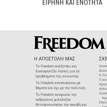
ΕΙΡΉΝΗ ΚΑΙ ΕΝΌΤΗΤΑ
Η ΑΠΟΣΤΟΛΗ ΜΑΣ
ΣΧΕ
Το
Freedom
αναζητάει και
Scien
Διανο
διασαφηνίζει λύσεις για τα
Λ. Ρο
προβλήματα της κοινωνίας.
Τι εί
Το
Freedom
καταπιάνεται με
Θρησ
θέματα και όχι με την πολιτική.
Αίθο
Scien
Το
Freedom
ανυψώνει την
Aga
ανθρώπινη φιλοδοξία.
Εθελο
Αντιπροσωπεύει την ακριβή και
Σα