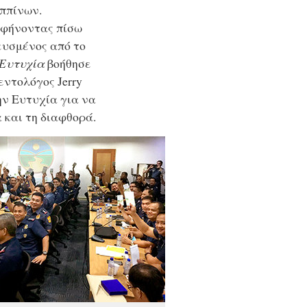
ιππίνων.
αφήνοντας πίσω
ευσμένος από το
 Ευτυχία
βοήθησε
εντολόγος Jerry
την Ευτυχία για να
α και τη διαφθορά.