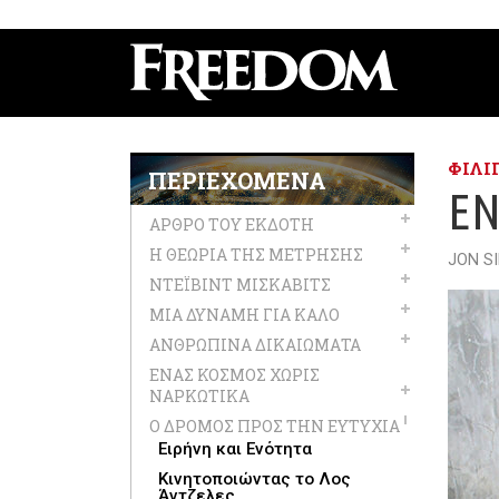
ΦΙΛΙ
ΠΕΡΙΕΧΌΜΕΝΑ
ΈΝ
ΆΡΘΡΟ ΤΟΥ ΕΚΔΌΤΗ
Η ΘΕΩΡΊΑ ΤΗΣ ΜΈΤΡΗΣΗΣ
JON S
ΝΤΈΙΒΙΝΤ ΜΙΣΚΆΒΙΤΣ
ΜΙΑ ΔΎΝΑΜΗ ΓΙΑ ΚΑΛΌ
ΑΝΘΡΏΠΙΝΑ ΔΙΚΑΙΏΜΑΤΑ
ΈΝΑΣ ΚΌΣΜΟΣ ΧΩΡΊΣ
ΝΑΡΚΩΤΙΚΆ
Ο ΔΡΌΜΟΣ ΠΡΟΣ ΤΗΝ ΕΥΤΥΧΊΑ
Ειρήνη και Ενότητα
Κινητοποιώντας το Λος
Άντζελες