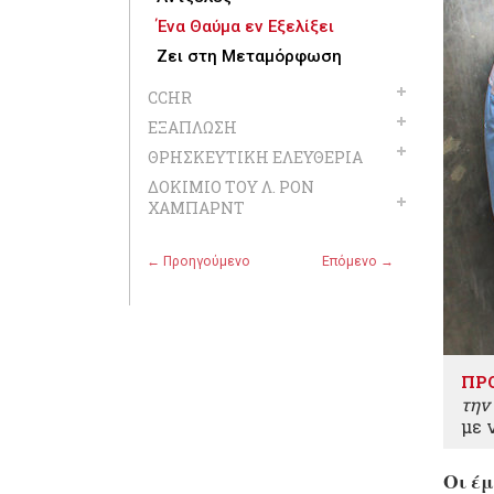
Ένα Θαύμα εν Εξελίξει
Ζει στη Μεταμόρφωση
CCHR
ΕΞΆΠΛΩΣΗ
ΘΡΗΣΚΕΥΤΙΚΉ ΕΛΕΥΘΕΡΊΑ
ΔΟΚΊΜΙΟ ΤΟΥ Λ. ΡΟΝ
ΧΆΜΠΑΡΝΤ
← Προηγούμενο
Επόμενο →
ΠΡ
την
με 
Οι έμ