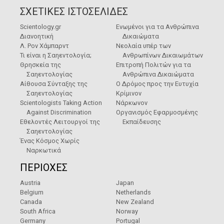
ΣΧΕΤΙΚΕΣ ΙΣΤΟΣΕΛΙΔΕΣ
Scientology.gr
Ενωμένοι για τα Ανθρώπινα
Διανοητική
Δικαιώματα
Λ. Ρον Χάμπαρντ
Νεολαία υπέρ των
Τι είναι η Σαηεντολογία;
Ανθρωπίνων Δικαιωμάτων
Θρησκεία της
Επιτροπή Πολιτών για τα
Σαηεντολογίας
Ανθρώπινα Δικαιώματα
Αίθουσα Σύνταξης της
Ο Δρόμος προς την Ευτυχία
Σαηεντολογίας
Κρίμινον
Scientologists Taking Action
Νάρκωνον
Against Discrimination
Οργανισμός Εφαρμοσμένης
Εθελοντές Λειτουργοί της
Εκπαίδευσης
Σαηεντολογίας
Ένας Κόσμος Χωρίς
Ναρκωτικά
ΠΕΡΙΟΧΕΣ
Austria
Japan
Belgium
Netherlands
Canada
New Zealand
South Africa
Norway
Germany
Portugal