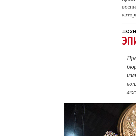
воспи
котор
ПОЗН
ЭП
Пре
бюр
изя
воп
люс