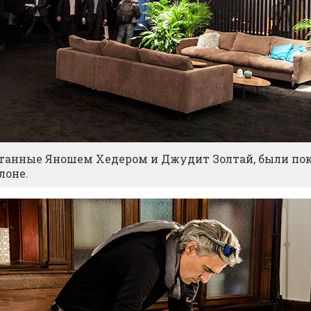
танные Яношем Хедером и Джудит Золтай, были п
лоне.