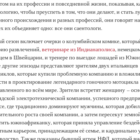
том на их профессии и повседневной жизни, показывая, 
ологию, чтобы преуспеть в том, что они делают, и стать л
чного происхождения и разных профессий, они говорят на
ех их объединяет одно: все они саентологи.
й сезон включает очерки о колумбийском комике, которы
ию развлечений,
ветеринаре из Индианаполиса
, немецко
ем в Швейцарии, и тренере по выездке лошадей из Южн
 другие эпизоды представляют зрителям двух итальянцев
иклов, которые купили проблемную компанию и вложили 
сти в проектирование легендарного гоночного мотоцикла 
авленного во всём мире. Зрители встретят женщину – осн
дской электротехнической компании, успешного предпр
се, где традиционно доминируют мужчины, которая добил
ительного роста своей компании, а затем пересекут земно
тить южноафриканку, которая приняла управление безд
тным карьером, принадлежащим её семье, и кардинально 
водство. Также показаны бывший игрок НФЛ, который вн