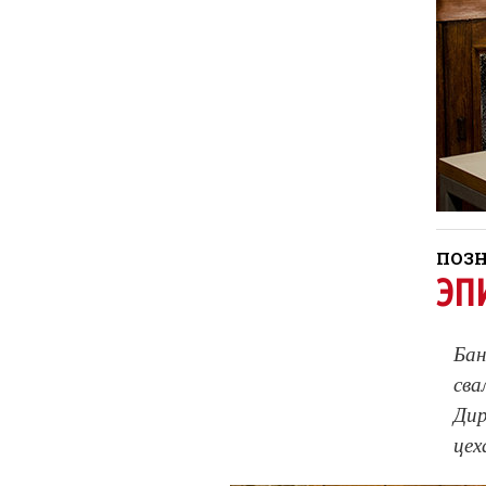
ПОЗН
ЭП
Бан
сва
Дир
цех