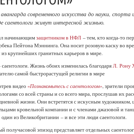
авангарда современного искусства до науки, спорта и
де саентологи живут интересной жизнью.
ыл начинающим
защитником в НФЛ
– тем, кто когда-то пе
рбека Пейтона Мэннинга. Она носит розовую каску во вре
 из крупнейших гранитных карьеров в мире.
 саентологи. Жизнь обоих изменилась благодаря
Л. Рону 
ателю самой быстрорастущей религии в мире
трев видео
«Познакомьтесь с саентологом»
, зрители про
ологами со всей страны и со всего мира, прослушав их рас
дневной жизни. Они встретятся с искусным художником, 
льцами кровельной компании и с членами джазовой и та
 один из Великобритании – и все эти люди саентологи.
й получасовой эпизод представляет отдельных саентолого