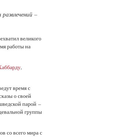
 развлечений –
рехватил великого
мя работы на
Хаббарду
,
ведут время с
сказы о своей
шведской парой –
нцевальной группы
в со всего мира с