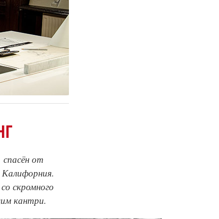
НГ
 спасён от
, Калифорния.
со скромного
щим кантри.