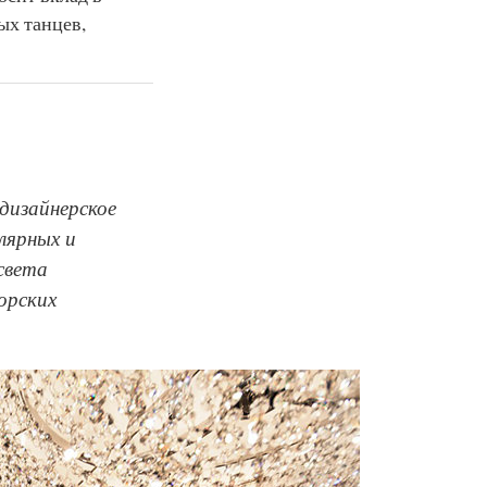
ых танцев,
дизайнерское
лярных и
света
орских