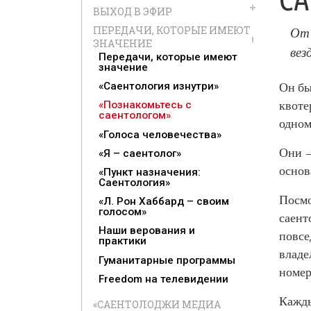
ВЫХОД В ЭФИР
От 
ПЕРЕДАЧИ, КОТОРЫЕ ИМЕЮТ
ЗНАЧЕНИЕ
вез
Передачи, которые имеют
значение
Он б
«Саентология изнутри»
квоте
«Познакомьтесь с
саентологом»
одном
«Голоса человечества»
Они –
«Я – саентолог»
основ
«Пункт назначения:
Саентология»
Посмо
«Л. Рон Хаббард – своим
голосом»
саент
Наши верования и
повсе
практики
владе
Гуманитарные программы
номер
Freedom на телевидении
Кажды
«САЕНТОЛОДЖИ МЕДИА