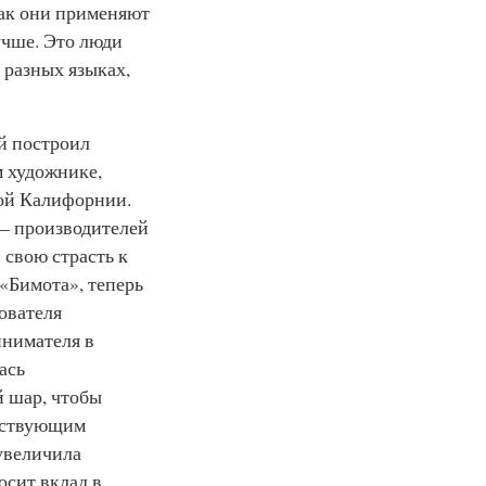
как они применяют
учше. Это люди
 разных языках,
й построил
м художнике,
ой Калифорнии.
 – производителей
свою страсть к
«Бимота», теперь
ователя
инимателя в
ась
й шар, чтобы
ействующим
увеличила
осит вклад в