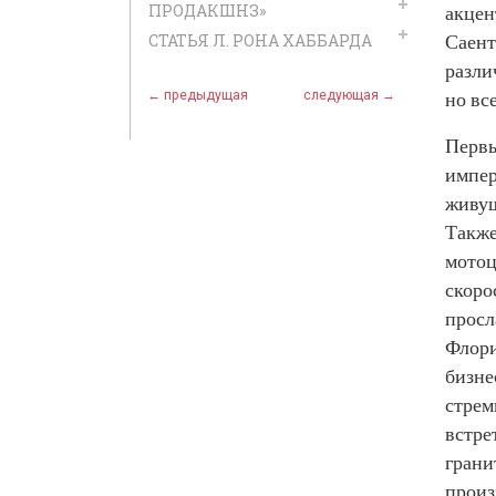
акцен
ПРОДАКШНЗ»
Саент
СТАТЬЯ Л. РОНА ХАББАРДА
разли
но вс
← предыдущая
следующая →
Первы
импер
живущ
Также
мотоц
скоро
просл
Флори
бизне
стрем
встре
грани
произ