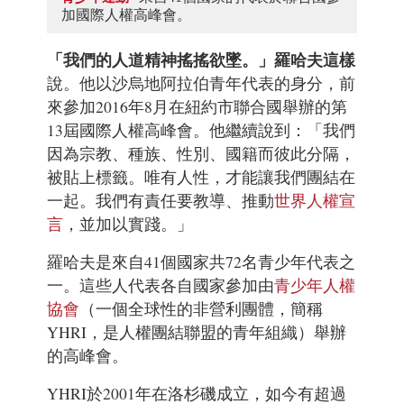
加國際人權高峰會。
「我們的人道精神搖搖欲墜。」羅哈夫這樣
說。他以沙烏地阿拉伯青年代表的身分，前
來參加2016年8月在紐約市聯合國舉辦的第
13屆
國際人權高峰會
。他繼續說到：「我們
因為宗教、種族、性別、國籍而彼此分隔，
被貼上標籤。唯有人性，才能讓我們團結在
一起。我們有責任要教導、推動
世界人權宣
言
，並加以實踐。」
羅哈夫是來自41個國家共72名青少年代表之
一。這些人代表各自國家參加由
青少年人權
協會
（一個全球性的非營利團體，簡稱
YHRI，是
人權團結聯盟
的青年組織）舉辦
的高峰會。
YHRI於2001年在洛杉磯成立，如今有超過