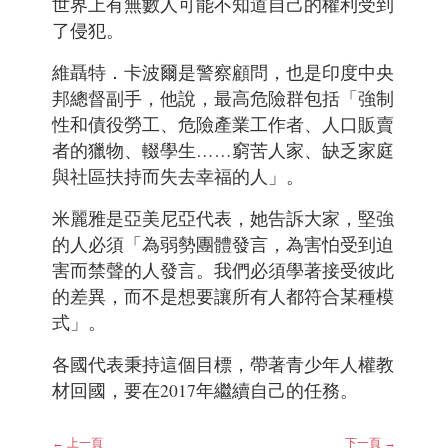
世界上有無數人可能不知道自己的權利受到
了侵犯。
維聶特．卡波爾是警察顧問，也是印度中央
邦總督副手，他說，最高危險群包括「強制
性和債役勞工、危險產業工作者、人口販賣
者的獵物、輟學生……窮苦人家、缺乏家庭
與社區扶持而失去幸福的人」。
米麗雅是亞美尼亞代表，她告訴大家，堅強
的人必須「為弱勢團體發言，為害怕受到迫
害而禁聲的人發言。我們必須學著接受彼此
的差異，而不是想要讓所有人都符合某種模
式」。
各國代表秉持這個目標，帶著青少年人權教
材回國，要在2017年繼續自己的任務。
← 上一頁
下一頁 →