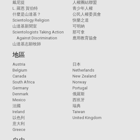
戴尼提
人權團結聯盟
L. 羅恩 賀伯特
青少年人權
什麼是山達基？
公民人權委員會
Scientology Religion
快樂之道
山達基新聞室
可明納
Scientologists Taking Action
那可拿
Against Discrimination
應用教育協會
山達基志願牧師
地區
Austria
日本
Belgium
Netherlands
Canada
New Zealand
South Africa
Norway
Germany
Portugal
Denmark
俄羅斯
Mexico
西班牙
法國
瑞典
Ireland
Taiwan
以色列
United Kingdom
意大利
Greece