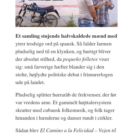
Et samling støjende halvskaldede mænd med
ytrer trodsige ord på spansk. Så falder larmen
pludselig ned til en klynken, og hurtigt bliver
der absolut stilhed, da
pequeño folletos
viser
sig: små farverige hæfter blander sig i den
stolte, højlydte politiske debat i frimurerlogen
ude på landet.
Pludselig splitter hurraråb de frekvenser, der før
var vredens arne. Et gammelt højttalersystem
skratter med cubansk folkemusik, og folk tager
hinanden i hænderne og danser rundt i cirkler.
Sådan blev
El Camino a la Felicidad
–
Vejen til