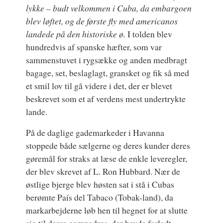
lykke
– budt velkommen i Cuba, da embargoen
blev løftet, og de første fly med americanos
landede på den historiske ø.
I tolden blev
hundredvis af spanske hæfter, som var
sammenstuvet i rygsække og anden medbragt
bagage, set, beslaglagt, gransket og fik så med
et smil lov til gå videre i det, der er blevet
beskrevet som et af verdens mest undertrykte
lande.
På de daglige gademarkeder i Havanna
stoppede både sælgerne og deres kunder deres
gøremål for straks at læse de enkle leveregler,
der blev skrevet af L. Ron Hubbard. Nær de
østlige bjerge blev høsten sat i stå i Cubas
berømte País del Tabaco (Tobak-land), da
markarbejderne løb hen til hegnet for at slutte
sig til deres compadres, der havde forladt