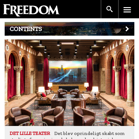
CONTENTS
Det blev oprindeligt skabt som
DET LILLE TEATER