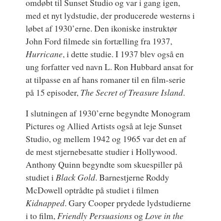
omdøbt til Sunset Studio og var i gang igen,
med et nyt lydstudie, der producerede westerns i
løbet af 1930’erne. Den ikoniske instruktør
John Ford filmede sin fortælling fra 1937,
Hurricane
, i dette studie. I 1937 blev også en
ung forfatter ved navn L. Ron Hubbard ansat for
at tilpasse en af hans romaner til en film-serie
på 15 episoder,
The Secret of Treasure Island
.
I slutningen af 1930’erne begyndte Monogram
Pictures og Allied Artists også at leje Sunset
Studio, og mellem 1942 og 1965 var det en af
de mest stjernebesatte studier i Hollywood.
Anthony Quinn begyndte som skuespiller på
studiet i
Black Gold
. Barnestjerne Roddy
McDowell optrådte på studiet i filmen
Kidnapped
. Gary Cooper prydede lydstudierne
i to film,
Friendly Persuasions
og
Love in the