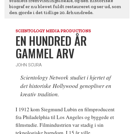
studiets fremvisningslokale, og den historiske
biograf er nu blevet fuldt restaureret og ser ud, som
den gjorde i det tidlige 20. århundrede.
SCIENTOLOGY MEDIA PRODUCTIONS
EN HUNDRED ÅR
GAMMEL ARV
JOHN SCURA
Scientology Network studiet i hjertet af
det historiske Hollywood genopliver en
kreativ tradition.
I 1912 kom Siegmund Lubin en filmproducent
fra Philadelphia til Los Angeles og byggede et
filmstudie. Filmindustrien var stadig i sin
teknologiske barndom. I 15 år ville