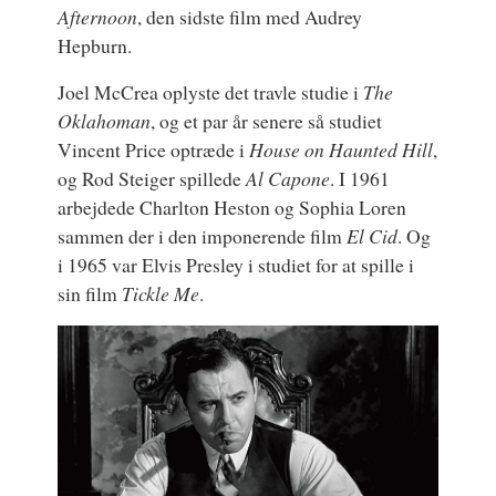
Afternoon
, den sidste film med Audrey
Hepburn.
Joel McCrea oplyste det travle studie i
The
Oklahoman
, og et par år senere så studiet
Vincent Price optræde i
House on Haunted Hill
,
og Rod Steiger spillede
Al Capone
. I 1961
arbejdede Charlton Heston og Sophia Loren
sammen der i den imponerende film
El Cid
. Og
i 1965 var Elvis Presley i studiet for at spille i
sin film
Tickle Me
.