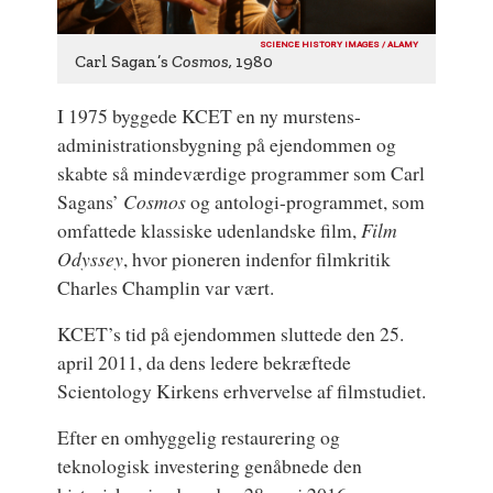
SCIENCE HISTORY IMAGES / ALAMY
Carl Sagan’s
Cosmos,
1980
I 1975 byggede KCET en ny murstens-
administrationsbygning på ejendommen og
skabte så mindeværdige programmer som Carl
Sagans’
Cosmos
og antologi-programmet, som
omfattede klassiske udenlandske film,
Film
Odyssey
, hvor pioneren indenfor filmkritik
Charles Champlin var vært.
KCET’s tid på ejendommen sluttede den 25.
april 2011, da dens ledere bekræftede
Scientology Kirkens erhvervelse af filmstudiet.
Efter en omhyggelig restaurering og
teknologisk investering genåbnede den