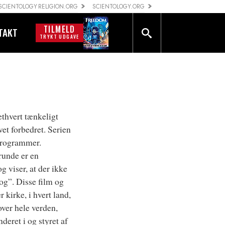
SCIENTOLOGY RELIGION.ORG
SCIENTOLOGY.ORG
TILMELD
TAKT
TRYKT UDGAVE
ethvert tænkeligt
vet forbedret. Serien
 programmer.
runde er en
g viser, at der ikke
olog”. Disse film og
r kirke, i hvert land,
over hele verden,
deret i og styret af