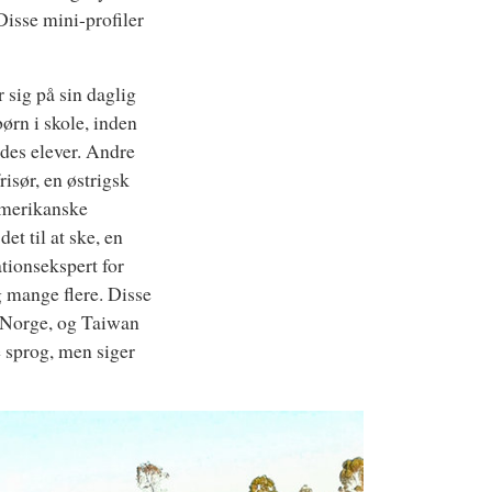
Disse mini-profiler
 sig på sin daglig
børn i skole, inden
ndes elever. Andre
isør, en østrigsk
amerikanske
et til at ske, en
ationsekspert for
g mange flere. Disse
l Norge, og Taiwan
ge sprog, men siger