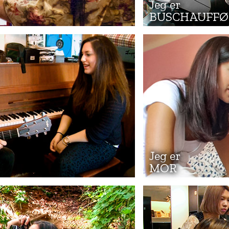
Jeg er
BUSCHAUFFØ
Jeg er
MOR