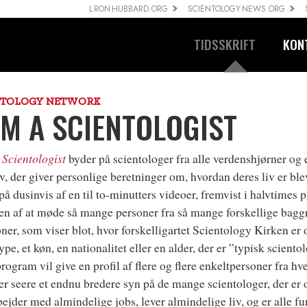
L RON HUBBARD.ORG
SCIENTOLOGY NEWS.ORG
TIDSSKRIFT
KON
NTOLOGY NETWORK
AM A SCIENTOLOGIST
 Scientologist
byder på scientologer fra alle verdenshjørner og 
v, der giver personlige beretninger om, hvordan deres liv er ble
på dusinvis af en til to-minutters videoer, fremvist i halvtimes
en af at møde så mange personer fra så mange forskellige bagg
ner, som viser blot, hvor forskelligartet Scientology Kirken er o
type, et køn, en nationalitet eller en alder, der er ”typisk scient
program vil give en profil af flere og flere enkeltpersoner fra hve
er seere et endnu bredere syn på de mange scientologer, der er 
bejder med almindelige jobs, lever almindelige liv, og er alle fun