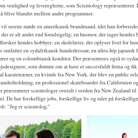
om venlighed og levereglerne, som Scientology repræsenterer. 
så blive blandet mellem andre programmer.
 vil seerne møde en amerikansk brandmand, idet han forbereder
, der er alt andet end forudsigelig; en husmor, der tager hendes 
forsker hendes hobbyer; en skolelærer, der oplyser livet for he
er omfatter en sydafrikansk hundedressør, en ultra-hip japansk fr
ører og en colombiansk konditor. Der præsenteres også to syd
jsdesignere, som drømte om at have et succesfuldt firma og fik d
al karatetræner, en kvinde fra New York, der blev en public rel
eunderholdning, en professionel skateboarder fra Californien o
r præsenterer scientologer overalt i verden fra New Zealand ti
rael. De har forskellige jobs, forskellige liv og taler på forskelli
olt: ”Jeg er scientolog.”