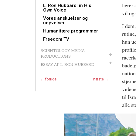
lærer 
L. Ron Hubbard: in His
Own Voice
vil og
Vores anskuelser og
udøvelser
I dem,
Humanitære programmer
rutine
Freedom TV
hun ud
profil
SCIENTOLOGY MEDIA
PRODUCTIONS
racerk
badetø
ESSAY AF L. RON HUBBARD
nation
← forrige
næste →
stjern
videoe
til Is
alle st