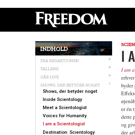
SCIE
INDHOLD
I 
FRA REDAKTIONEN
I am a
TALLENE
erhver
GÅR LIVE
byder 
SHOWS, DER BETYDER NOGET
Shows, der betyder noget
Effekt
Inside Scientology
øjenåb
Meet a Scientologist
er én 
Voices for Humanity
dette 
og giv
I am a Scientologist
der ar
Destination: Scientology