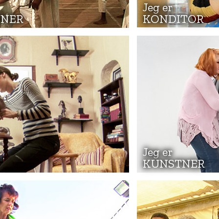
Jeg er
NER
KONDITOR
Jeg er
KUNSTNER