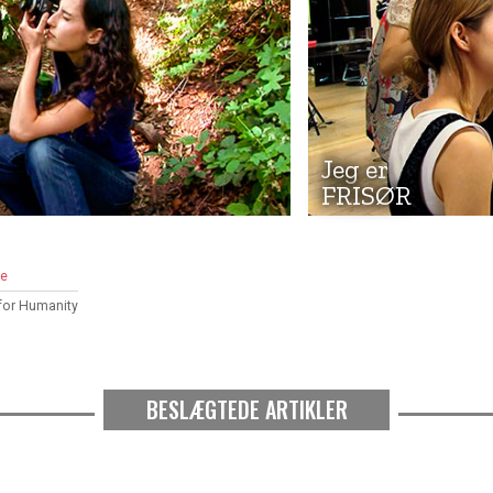
Jeg er
FRISØR
ge
for Humanity
BESLÆGTEDE ARTIKLER