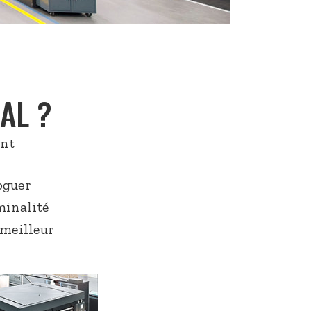
AL ?
ont
oguer
iminalité
 meilleur