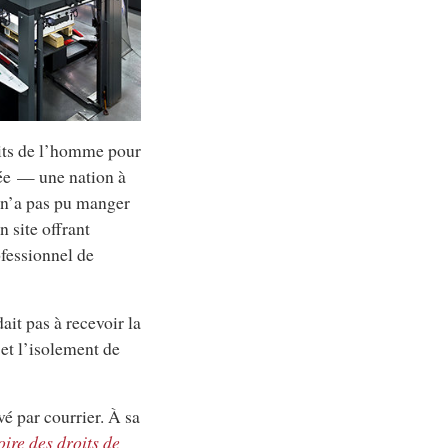
oits de l’homme pour
née — une nation à
l n’a pas pu manger
 site offrant
ofessionnel de
dait pas à recevoir la
et l’isolement de
vé par courrier. À sa
oire des droits de