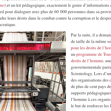
me
) et un kit pédagogique, exactement le genre d’informations qu
ard pour dialoguer avec plus de 60 000 personnes dans sa provin
dre leurs droits dans le combat contre la corruption et le desp
cratique.
Par la suite, il a dema
de taille de la même s
pour les droits de l’h
un
programme de Tous 
droits de l’homme
, un
gouvernementale parr
Scientology
. Lors d’u
des organisations des 
de plus de cent pays 
supports pédagogiques
l’homme à ces organis
le but de renforcer les l