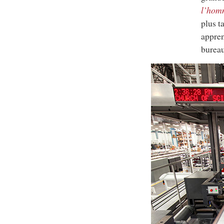
l’hom
plus t
appren
bureau