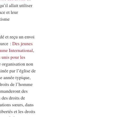
’il allait utiliser
ce et leur
otisme
ndé et reçu un envoi
ource :
Des jeunes
omme International
,
unis pour les
e organisation non
ainée par
l’église de
ne année typique,
droits de l’homme
demanderont des
 des droits de
ations sœurs, dans
ibertés et les droits