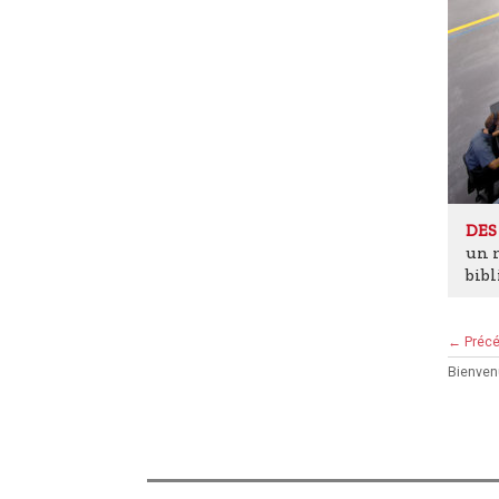
DES
un m
bib
← Préc
Bienvenu