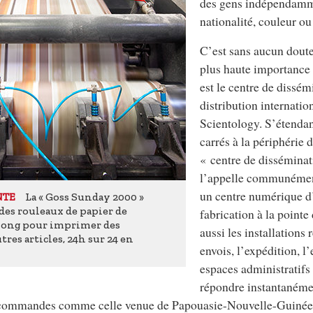
des gens indépendamm
nationalité, couleur ou
C’est sans aucun doute
plus haute importance
est le
centre de dissém
distribution
internation
Scientology. S’étenda
carrés à la périphérie 
« centre de dissémina
l’appelle communément
un centre numérique d
La « Goss Sunday 2000 »
NTE
e des rouleaux de papier de
fabrication à la pointe
 long pour imprimer des
aussi les installations 
tres articles, 24h sur 24 en
envois, l’expédition, l
espaces administratifs
répondre instantanéme
 commandes comme celle venue de Papouasie-Nouvelle-Guinée