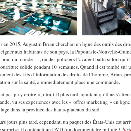
r en 2015, Augustin Brian cherchait en ligne des outils des dr
seigner aux habitants de son pays, la Papouasie-Nouvelle-Gui
e bout du monde —, où des policiers l’avaient battu si fort qu’i
nourriture solide pendant 10 semaines. Quand il est tombé sur un
tement des kits d’information des droits de l’homme, Brian, pr
ation sur la santé, a immédiatement placé une commande.
ai pas pu y croire », dira-t-il plus tard, ajoutant qu’il ne s’atten
de, vu ses expériences avec les « offres marketing » en ligne 
llage dans la province des hauts-plateaux du sud.
urs jours plus tard, cependant, un paquet des États-Unis est arri
 surprise, il contenait un DVD (un documentaire intitulé
L’hist