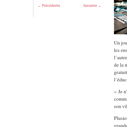
← Précédente
Suivante →
Un jou
les en
l’autr
de la 
gratui
l’éduc
« Je n’
comman
son vi
Plusie
grande