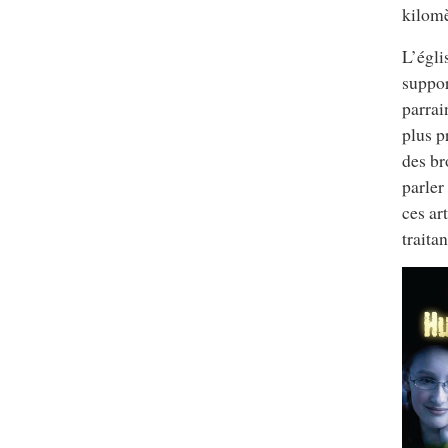
kilomè
L’égli
suppor
parrai
plus p
des br
parler
ces ar
traitan