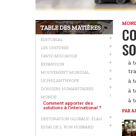
MON
TABLE DES MATIÈRES
CO
ÉDITORIAL
SO
LES CHIFFRES
DAVID MISCAVIGE
à 
EXPANSION
tr
MOUVEMENT MONDIAL
à 
LE PHILANTHROPE
DOSSIERS HUMANITAIRES
à 
MONDE
à 
Comment apporter des
solutions à l’international ?
PAR
A
DESTINATION GLOBALE : FLAG
ESSAI DE L. RON HUBBARD