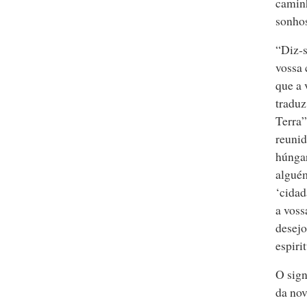
caminh
sonho
“Diz‑s
vossa 
que a 
traduz
Terra”
reunid
húnga
alguém
‘cidad
a voss
desejo
espirit
O sign
da nov