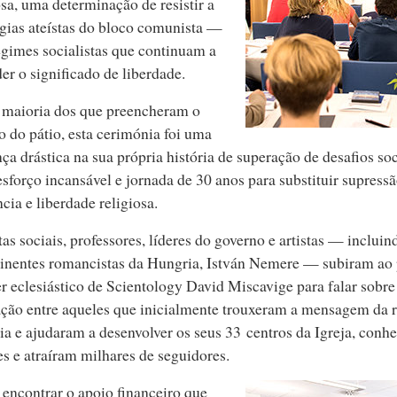
osa, uma determinação de resistir a
gias ateístas do bloco comunista —
egimes socialistas que continuam a
er o significado de liberdade.
 maioria dos que preencheram o
o do pátio, esta cerimónia foi uma
a drástica na sua própria história de superação de desafios soc
esforço incansável e jornada de 30 anos para substituir supress
ncia e liberdade religiosa.
tas sociais, professores, líderes do governo e artistas — inclu
nentes romancistas da Hungria, István Nemere — subiram ao 
er eclesiástico de Scientology David Miscavige para falar sobr
ção entre aqueles que inicialmente trouxeram a mensagem da r
a e ajudaram a desenvolver os seus 33 centros da Igreja, con
s e atraíram milhares de seguidores.
encontrar o apoio financeiro que