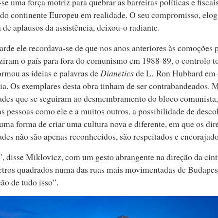
‑se uma força motriz para quebrar as barreiras políticas e fiscai
 do continente Europeu em realidade. O seu compromisso, elog
a de aplausos da assistência, deixou‑o radiante.
arde ele recordava‑se de que nos anos anteriores às comoções p
iram o país para fora do comunismo em 1988‑89, o controlo to
ormou as ideias e palavras de
Dianetics
de L. Ron Hubbard em 
a. Os exemplares desta obra tinham de ser contrabandeados. M
ades que se seguiram ao desmembramento do bloco comunista, 
as pessoas como ele e a muitos outros, a possibilidade de desco
ma forma de criar uma cultura nova e diferente, em que os dir
ades não são apenas reconhecidos, são respeitados e encorajado
, disse Miklovicz, com um gesto abrangente na direção da cinti
tros quadrados numa das ruas mais movimentadas de Budapeste
ão de tudo isso”.