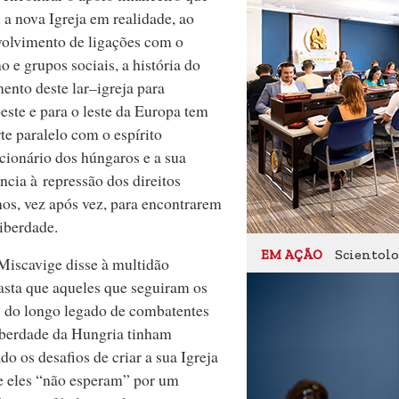
 a nova Igreja em realidade, ao
olvimento de ligações com o
o e grupos sociais, a história do
ento deste lar–igreja para
ste e para o leste da Europa tem
te paralelo com o espírito
cionário dos húngaros e a sua
ência à repressão dos direitos
s, vez após vez, para encontrarem
liberdade.
Scientolog
EM AÇÃO
Miscavige disse à multidão
asta que aqueles que seguiram os
 do longo legado de combatentes
iberdade da Hungria tinham
do os desafios de criar a sua Igreja
e eles “não esperam” por um