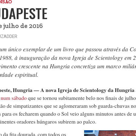
NSÃO
DAPESTE
e julho de 2016
UZADDER
um único exemplar de um livro que passou através da Co
1988, à inauguração da nova Igreja de Scientology em 
imento crescente na Hungria concretiza um marco miliár
rdade espiritual.
este, Hungria — A nova Igreja de Scientology da Hungria
s num sábado
que se tornou subitamente belo nos finais de julh
ão de simpatizantes que se aglomeraram sob guarda‑chuvas no 
 para os fecharem quando o Sol veio alguns minutos antes de 
nentes oradores húngaros subirem ao palco.
 da fita dourada, com todos os