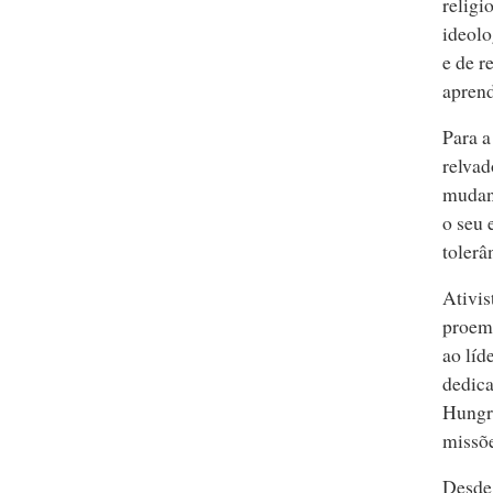
religi
ideolo
e de r
aprend
Para a
relvad
mudanç
o seu 
tolerâ
Ativis
proemi
ao líd
dedica
Hungri
missõe
Desde 