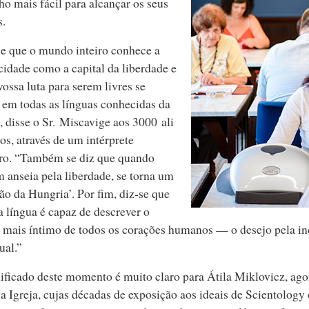
o mais fácil para alcançar os seus
s.
e que o mundo inteiro conhece a
cidade como a capital da liberdade e
vossa luta para serem livres se
 em todas as línguas conhecidas da
, disse o Sr. Miscavige aos 3000 ali
os, através de um intérprete
ro. “Também se diz que quando
 anseia pela liberdade, se torna um
ão da Hungria’. Por fim, diz‑se que
a língua é capaz de descrever o
 mais íntimo de todos os corações humanos — o desejo pela i
ual.”
ificado deste momento é muito claro para Átila Miklovicz, ag
a Igreja, cujas décadas de exposição aos ideais de Scientology 