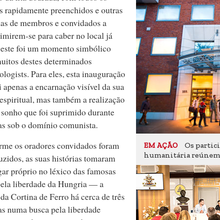
s rapidamente preenchidos e outras
nas de membros e convidados a
mirem‑se para caber no local já
 este foi um momento simbólico
uitos destes determinados
ologists. Para eles, esta inauguração
i apenas a encarnação visível da sua
espiritual, mas também a realização
sonho que foi suprimido durante
s sob o domínio comunista.
rme os oradores convidados foram
Os partic
EM AÇÃO
humanitária reúnem‑
uzidos, as suas histórias tomaram
ar próprio no léxico das famosas
pela liberdade da Hungria — a
da Cortina de Ferro há cerca de três
s numa busca pela liberdade