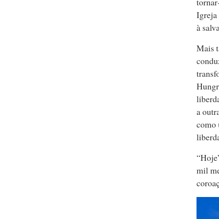
tornar
Igreja
à salv
Mais t
conduz
transf
Hungri
liberd
a outr
como u
liberd
“Hoje”
mil me
coroaç