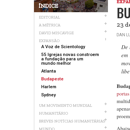
EXPA
ÍNDICE
BU
EDITORIAL
23 d
A MÉTRICA
DAVID MISCAVIGE
DAN L
EXPANSÃO
De 
A Voz de Scientology
em 
55 Igrejas novas constroem
a fundação para um
mov
mundo melhor
libe
Atlanta
Budapeste
Budap
Harlem
porta
Sydney
multid
UM MOVIMENTO MUNDIAL
apenas
HUMANITÁRIO
proemi
BREVES NOTÍCIAS HUMANITÁRIAS
Abaixo
MUNDO