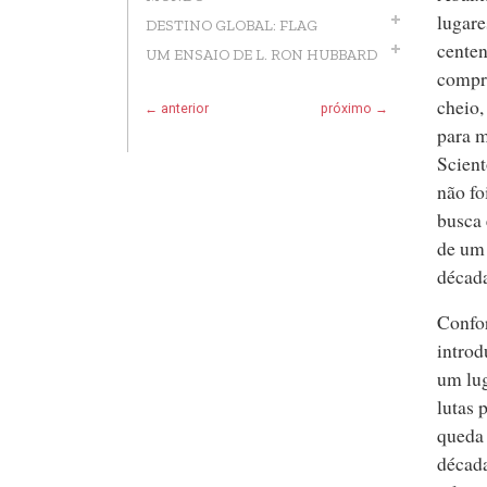
lugare
DESTINO GLOBAL: FLAG
cente
UM ENSAIO DE L. RON HUBBARD
compri
cheio,
← anterior
próximo →
para m
Scient
não fo
busca 
de um 
década
Confo
introd
um lug
lutas 
queda 
década