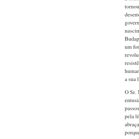
tornou
desenv
govern
nascim
Budape
um for
revolu
resist
humano
a sua 
O Sr. 
entusi
passos
pela l
abraça
porqu