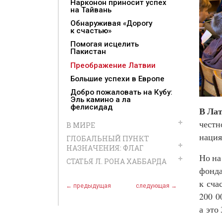
Нарконон приносит успех
на Тайвань
Обнаруживая «Дорогу
к счастью»
Помогая исцелить
Пакистан
Преображение Латвии
Большие успехи в Европе
Добро пожаловать на Кубу:
Эль камино а ла
фелисидад
В
Ла
честн
В МИРЕ
нация
ГЛОБАЛЬНЫЙ ПУНКТ
НАЗНАЧЕНИЯ: ФЛАГ
Но на
СТАТЬЯ Л. РОНА ХАББАРДА
фонд
к сча
← предыдущая
следующая →
200 0
а это