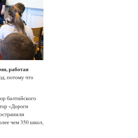
ми, работая
од, потому что
ор балтийского
тор «Дороги
ространили
олее чем 350 школ,