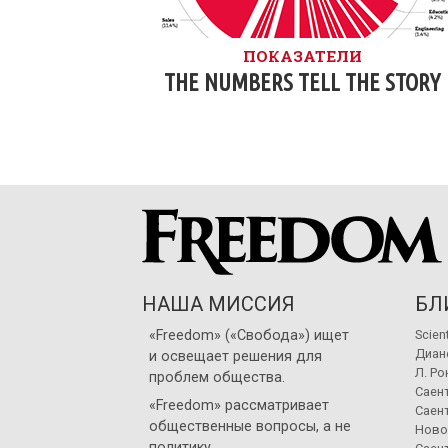
ПОКАЗАТЕЛИ
THE NUMBERS TELL THE STORY
НАША МИССИЯ
БЛ
«Freedom» («Свобода») ищет
Scien
Диан
и освещает решения для
Л. Ро
проблем общества.
Саент
«Freedom» рассматривает
Саент
общественные вопросы, а не
Ново
политику.