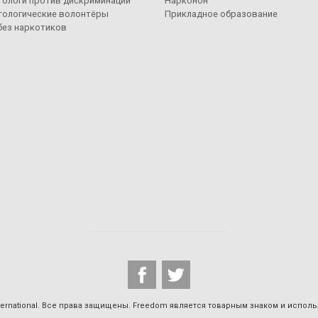
тологи против дискриминации
Нарконон
тологические волонтёры
Прикладное образование
без наркотиков
 International. Все права защищены. Freedom является товарным знаком и испол