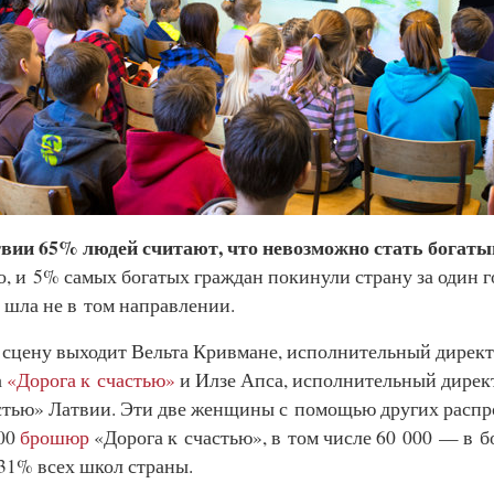
твии
65% людей считают, что невозможно стать богаты
о, и 5% самых богатых граждан покинули страну за один г
 шла не в том направлении.
 сцену выходит Вельта Кривмане, исполнительный директ
а
«Дорога к счастью»
и Илзе Апса, исполнительный дирек
стью» Латвии. Эти две женщины с помощью других расп
00
брошюр
«Дорога к счастью»
, в том числе 60 000 — в б
 31% всех школ страны.