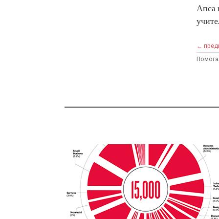
Апса 
учите
← пред
Помога