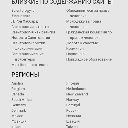
БЛИЗКИЕ ПО СОДЕРЖАНИЮ САЙТЫ
Scientology.ru
Объединяйтесь за права
Дианетика
человека
Л. Рон Хаббард
Молодёжь за права
Саентология: что это
человека
Саентология как религия
Гражданская комиссия по
Новости Саентологии
правам человека
Саентологи против
Дорога к счастью
дискриминации
Криминон
Саентологические
Нарконон
волонтёры
Прикладное образование
Мир без наркотиков
РЕГИОНЫ
Austria
Япония
Belgium
Netherlands
Canada
New Zealand
South Africa
Norway
Germany
Portugal
Denmark
Россия
Mexico
Испания
Франция
Швеция
Ireland
Taiwan