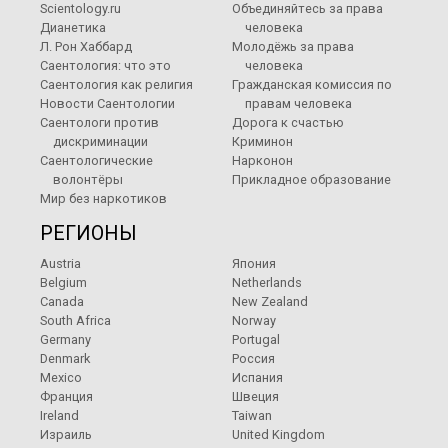
Scientology.ru
Объединяйтесь за права
Дианетика
человека
Л. Рон Хаббард
Молодёжь за права
Саентология: что это
человека
Саентология как религия
Гражданская комиссия по
Новости Саентологии
правам человека
Саентологи против
Дорога к счастью
дискриминации
Криминон
Саентологические
Нарконон
волонтёры
Прикладное образование
Мир без наркотиков
РЕГИОНЫ
Austria
Япония
Belgium
Netherlands
Canada
New Zealand
South Africa
Norway
Germany
Portugal
Denmark
Россия
Mexico
Испания
Франция
Швеция
Ireland
Taiwan
Израиль
United Kingdom