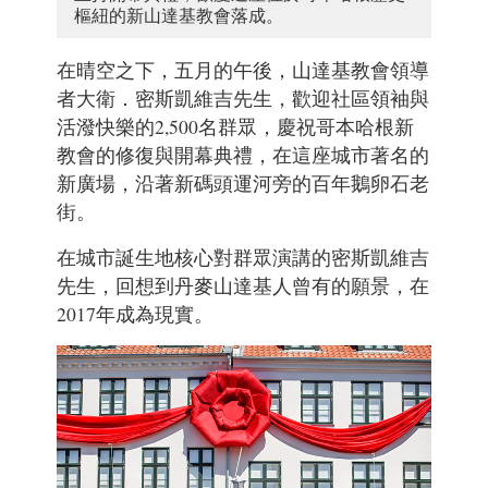
樞紐的新山達基教會落成。
在晴空之下，五月的午後，山達基教會領導
者大衛．密斯凱維吉先生，歡迎社區領袖與
活潑快樂的2,500名群眾，慶祝哥本哈根新
教會的修復與開幕典禮，在這座城市著名的
新廣場，沿著新碼頭運河旁的百年鵝卵石老
街。
在城市誕生地核心對群眾演講的密斯凱維吉
先生，回想到丹麥山達基人曾有的願景，在
2017年成為現實。