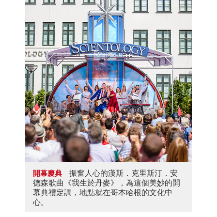
振奮人心的漢斯．克里斯汀．安
開幕慶典
德森歌曲《我生於丹麥》，為這個美妙的開
幕典禮定調，地點就在哥本哈根的文化中
心。