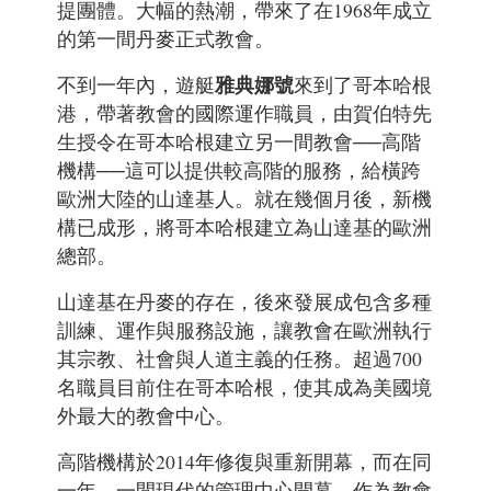
提團體。大幅的熱潮，帶來了在1968年成立
的第一間丹麥正式教會。
雅典娜號
不到一年內，遊艇
來到了哥本哈根
港，帶著教會的國際運作職員，由賀伯特先
生授令在哥本哈根建立另一間教會──高階
機構──這可以提供較高階的服務，給橫跨
歐洲大陸的山達基人。就在幾個月後，新機
構已成形，將哥本哈根建立為山達基的歐洲
總部。
山達基在丹麥的存在，後來發展成包含多種
訓練、運作與服務設施，讓教會在歐洲執行
其宗教、社會與人道主義的任務。超過700
名職員目前住在哥本哈根，使其成為美國境
外最大的教會中心。
高階機構於2014年修復與重新開幕，而在同
一年，一間現代的管理中心開幕，作為教會