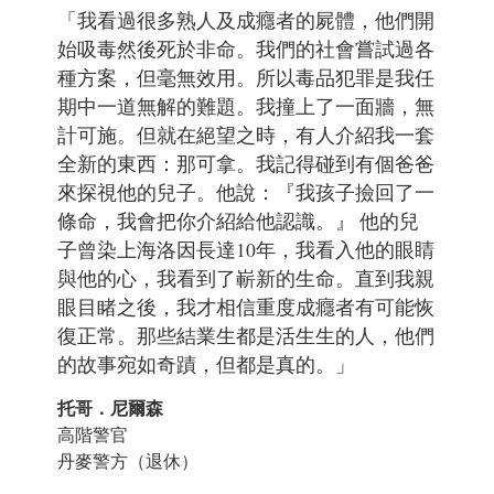
「我看過很多熟人及成癮者的屍體，他們開
始吸毒然後死於非命。我們的社會嘗試過各
種方案，但毫無效用。所以毒品犯罪是我任
期中一道無解的難題。我撞上了一面牆，無
計可施。但就在絕望之時，有人介紹我一套
全新的東西：那可拿。我記得碰到有個爸爸
來探視他的兒子。他說：『我孩子撿回了一
條命，我會把你介紹給他認識。』 他的兒
子曾染上海洛因長達10年，我看入他的眼睛
與他的心，我看到了嶄新的生命。直到我親
眼目睹之後，我才相信重度成癮者有可能恢
復正常。那些結業生都是活生生的人，他們
的故事宛如奇蹟，但都是真的。」
托哥．尼爾森
高階警官
丹麥警方（退休）