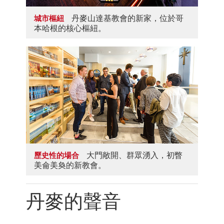
丹麥山達基教會的新家，位於哥
城市樞紐
本哈根的核心樞紐。
大門敞開、群眾湧入，初瞥
歷史性的場合
美侖美奐的新教會。
丹麥的聲音