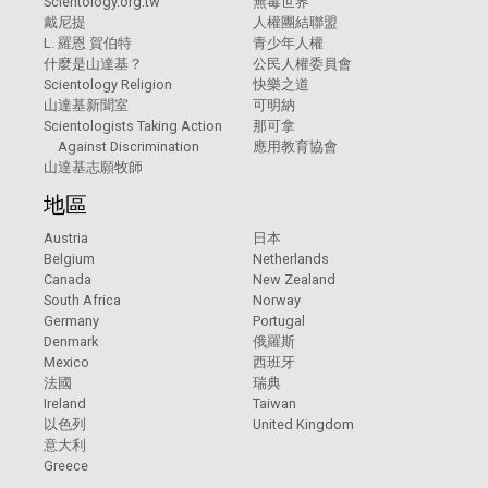
Scientology.org.tw
無毒世界
戴尼提
人權團結聯盟
L. 羅恩 賀伯特
青少年人權
什麼是山達基？
公民人權委員會
Scientology Religion
快樂之道
山達基新聞室
可明納
Scientologists Taking Action
那可拿
Against Discrimination
應用教育協會
山達基志願牧師
地區
Austria
日本
Belgium
Netherlands
Canada
New Zealand
South Africa
Norway
Germany
Portugal
Denmark
俄羅斯
Mexico
西班牙
法國
瑞典
Ireland
Taiwan
以色列
United Kingdom
意大利
Greece