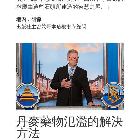
歡慶由這些石頭所建造的智慧之屋。」
瑞內．研森
出版社主管兼哥本哈根市府顧問
丹麥藥物氾濫的解決
方法