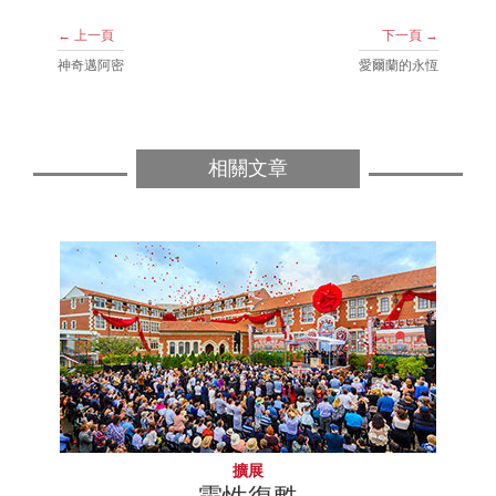
← 上一頁
下一頁 →
神奇邁阿密
愛爾蘭的永恆
相關文章
擴展