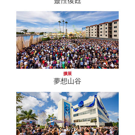
靈性復甦
擴展
夢想山谷