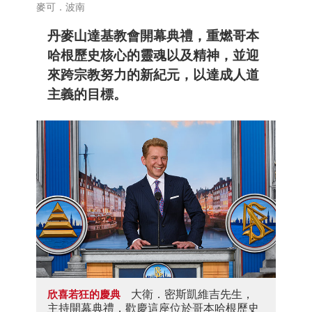
麥可．波南
丹麥山達基教會開幕典禮，重燃哥本
哈根歷史核心的靈魂以及精神，並迎
來跨宗教努力的新紀元，以達成人道
主義的目標。
大衛．密斯凱維吉先生，
欣喜若狂的慶典
主持開幕典禮，歡慶這座位於哥本哈根歷史