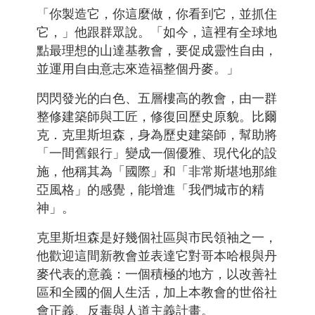
「你製造它，你這麼做，你看到它，並抓住
它，」他跟群眾說。「如今，這裡有全球地
點最理想的山達基教會，要促成靈性自由，
並運用自由意志來造福整個丹麥。」
閃閃發光的白色、五層樓高的教會，由一群
整修建築師與工匠，修復回歷史原貌。比爾
克．克里斯坦森，身為歷史建築師，幫助將
「一間舊銀行」變成一個優雅、現代化的設
施，他稱其為「國際」和「非常斯堪地那維
亞風格」的感覺，能增進「我們城市的精
神」。
克里斯坦森是好幾個社區與市民領袖之一，
他歡迎這間新教會並表達它對哥本哈根與丹
麥代表的意義：一個積極的地方，以改善社
區和全國的個人生活，加上本教會的世俗社
會正義、反毒與人道主義計畫。