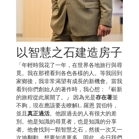
以智慧之石建造房子
「年輕時我花了一年，在世界各地旅行與尋
覓。我在那裡看到各色各樣的人。等我回到
家鄉後，我非常渴望有成長的新機會。當我
看到你們創始人的著作時，我心想：『嶄新
存在著
的旅程從此展開了。』 因為光是
並
不夠，現在應該要去瞭解L. 羅恩 賀伯特，
真正過活
並且
。他跟過去的人有很大的差
別。他是知識的尋覓者，也是知識的分享
者。他會找到一顆智慧之石，然後一次又一
次地翻動，想要知道更多。因此，今日我們