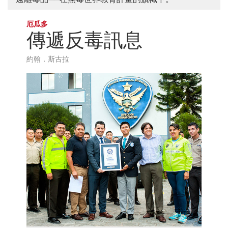
厄瓜多
傳遞反毒訊息
約翰．斯古拉