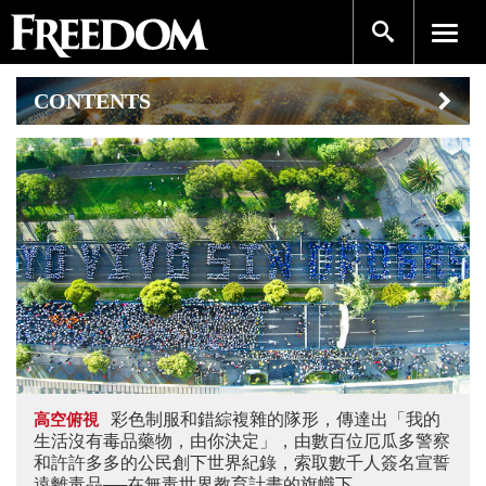
CONTENTS
彩色制服和錯綜複雜的隊形，傳達出「我的
高空俯視
生活沒有毒品藥物，由你決定」，由數百位厄瓜多警察
和許許多多的公民創下世界紀錄，索取數千人簽名宣誓
遠離毒品──在無毒世界教育計畫的旗幟下。