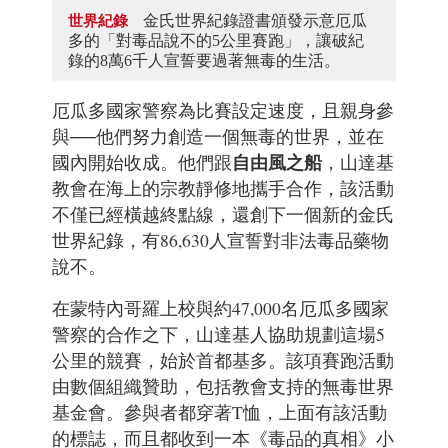
金氏世界紀錄證書頒發示意厄瓜
世界紀錄
多的「對毒品說不的5公里賽跑」，讓破紀
錄的8萬6千人宣誓要過著無毒的生活。
厄瓜多國家警察為比賽設定速度，且親身參
與──他們努力創造一個無毒的世界，並在
自由風之船
國內開始收成。他們跟
，山達基
教會在海上的宗教靜修地攜手合作，該活動
不僅已經橫越終點線，還創下一個新的金氏
世界紀錄，有86,630人宣誓對非法毒品藥物
說不。
在蒙特內哥羅上校與約47,000名厄瓜多國家
警察的合作之下，山達基人協助規劃這場5
公里的競賽，始於首都基多。該項賽跑活動
由數個組織贊助，包括教會支持的無毒世界
基金會。參與者都穿著T恤，上面有該活動
的標誌，而且都收到一本
《毒品的真相》小