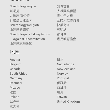
Scientology.org.tw
無毒世界
戴尼提
人權團結聯盟
L. 羅恩 賀伯特
青少年人權
什麼是山達基？
公民人權委員會
Scientology Religion
快樂之道
山達基新聞室
可明納
Scientologists Taking Action
那可拿
Against Discrimination
應用教育協會
山達基志願牧師
地區
Austria
日本
Belgium
Netherlands
Canada
New Zealand
South Africa
Norway
Germany
Portugal
Denmark
俄羅斯
Mexico
西班牙
法國
瑞典
Ireland
Taiwan
以色列
United Kingdom
意大利