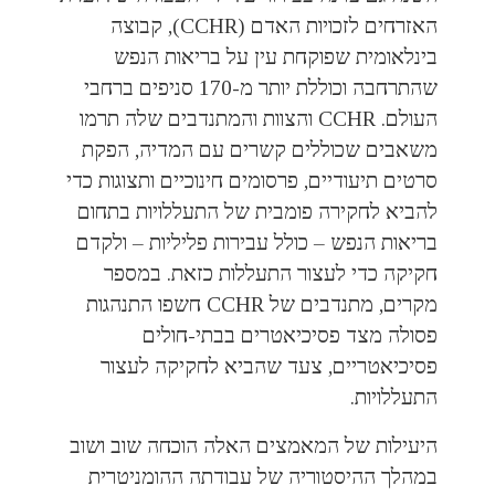
האזרחים לזכויות האדם (CCHR), קבוצה
בינלאומית שפוקחת עין על בריאות הנפש
שהתרחבה וכוללת יותר מ-170 סניפים ברחבי
העולם. CCHR והצוות והמתנדבים שלה תרמו
משאבים שכוללים קשרים עם המדיה, הפקת
סרטים תיעודיים, פרסומים חינוכיים ותצוגות כדי
להביא לחקירה פומבית של התעללויות בתחום
בריאות הנפש – כולל עבירות פליליות – ולקדם
חקיקה כדי לעצור התעללות כזאת. במספר
מקרים, מתנדבים של CCHR חשפו התנהגות
פסולה מצד פסיכיאטרים בבתי-חולים
פסיכיאטריים, צעד שהביא לחקיקה לעצור
התעללויות.
היעילות של המאמצים האלה הוכחה שוב ושוב
במהלך ההיסטוריה של עבודתה ההומניטרית