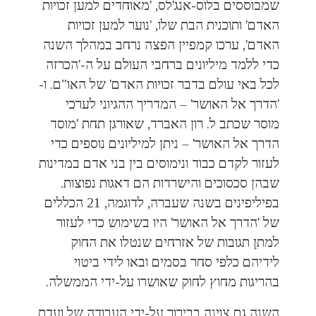
שמבוססים בלוס-אנג'לס, 'מאוחדים למען זכויות
האדם' ותוכנית הבת שלו, 'נוער למען זכויות
האדם', ערכו קמפיין הפצה נרחב במהלך השנה
כדי ללמד מיליונים ברחבי העולם על ה-'הכרזה
לכל באי עולם בדבר זכויות האדם' של האו"ם.
ו-
'הדרך אל האושר' – המדריך ההגיוני לערכי
מוסר שכתב ל. רון האברד, שאורגן תחת 'מוסד
הדרך אל האושר' – ניתן למיליונים נוספים כדי
לעזור לקדם כבוד ונימוסים בין בני אדם במדינות
שבהן סכסוכים והישרדות הם דאגות נפוצות.
בפיליפינים בשנה שעברה, לדוגמה, 21 הכללים
של
'הדרך אל האושר' היו בשימוש כדי לעזור
למתֵן תגובות של אזרחים שנטלו את החוק
לידיהם כלפי סחר בסמים ובאו לידי ביטוי
בהריגות מחוץ לחוק שאושרו על-ידי הממשלה.
השנה גם צוינה בבירור על-ידי העבודה של ועדת