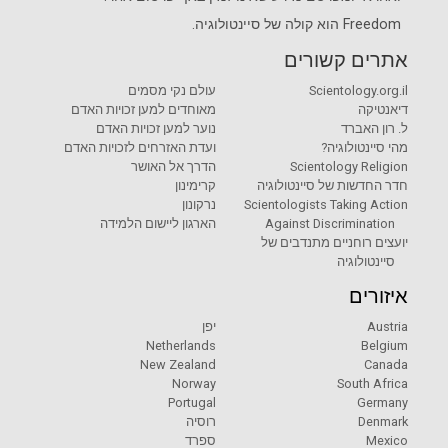
Freedom
הוא קולה של
סיינטולוגיה
.
אתרים קשורים
Scientology.org.il
עולם נקי מסמים
דיאנטיקה
מאוחדים למען זכויות האדם
ל. רון האברד
נוער למען זכויות האדם
מהי סיינטולוגיה?
ועדת האזרחים לזכויות האדם
Scientology Religion
הדרך אל האושר
חדר החדשות של סיינטולוגיה
קרימינון
Scientologists Taking Action
נרקונון
Against Discrimination
הארגון ליישום הלמידה
יועצים רוחניים מתנדבים של
סיינטולוגיה
איזורים
Austria
יפן
Netherlands
Belgium
New Zealand
Canada
Norway
South Africa
Portugal
Germany
Denmark
רוסיה
Mexico
ספרד