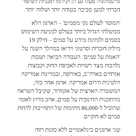
סיינטולוגיה פעלו גם הן וקידמו תוכניות לשיפור
חברתי למען סביבה בטוחה יותר ושלווה יותר.
'המוסד לעולם נקי מסמים' – הארגון הלא
ממשלתי הגדול ביותר בעולם למניעת השימוש
בסמים ולנתינת מידע על סמים – חילק 19
מיליון חוברות וסרטוני וידיאו במהלך השנה על
'האמת על סמים'. העבודה הביאה תגובות
נלהבות מצד רשויות לאכיפת החוק וקבוצות
אזרחים בארה"ב, באירופה, ובמדינות אמריקה
הלטינית ודרום אמריקה. ארגון אחד כזה,
המשטרה הארצית של אקוודור, שקיבל השראה
מהתוכנית החינוכית על סמים, ארגן מרוץ לאומי
שהוביל ל-86,000 חתימות של התחייבות לדחות
סמים לא חוקיים.
שני ארגונים בינלאומיים ללא כוונות רווח