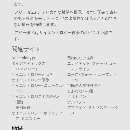
ます｡
フリーダム
は､より大きな希望を提示します｡ 正確で責任
のある報道をモットーに､他の出版物では見ることのでき
ない情報を掲載します｡
フリーダム
は
サイエントロジー教会
のオピニオン誌で
す｡
関連サイト
Scientology.jp
薬物のない世界
ダイアネティックス
ユナイテッド･フォー･ヒュー
L. ロン ハバード
マンライツ
サイエントロジーとは？
ユース･フォー･ヒューマンラ
サイエントロジー宗教
イツ
サイエントロジー･ニュースル
市民の人権擁護の会
ーム
しあわせへの道
サイエントロジストの会話と
クリミノン
活動
ナルコノン
差別反対
アプライド･スカラスティック
サイエントロジー･ボランティ
ス
ア･ミニスター
地域