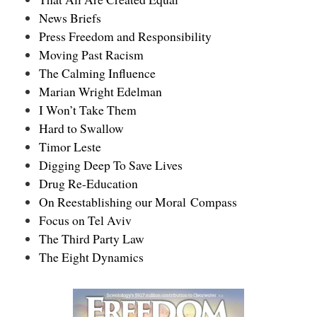
News Briefs
Press Freedom and Responsibility
Moving Past Racism
The Calming Influence
Marian Wright Edelman
I Won’t Take Them
Hard to Swallow
Timor Leste
Digging Deep To Save Lives
Drug Re-Education
On Reestablishing our Moral Compass
Focus on Tel Aviv
The Third Party Law
The Eight Dynamics