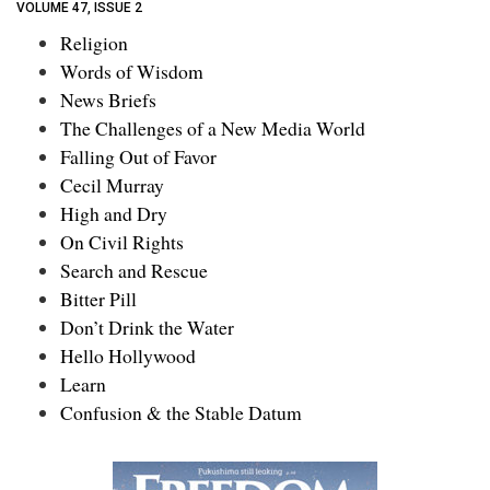
VOLUME 47, ISSUE 2
Religion
Words of Wisdom
News Briefs
The Challenges of a New Media World
Falling Out of Favor
Cecil Murray
High and Dry
On Civil Rights
Search and Rescue
Bitter Pill
Don’t Drink the Water
Hello Hollywood
Learn
Confusion & the Stable Datum