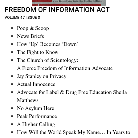
FREEDOM OF INFORMATION ACT
VOLUME 47, ISSUE 3
Poop & Scoop
News Briefs
How ‘Up’ Becomes ‘Down’
The Fight to Know
The Church of Scientology:
A Fierce Freedom of Information Advocate
Jay Stanley on Privacy
Actual Innocence
Advocate for Label & Drug Free Education Sheila
Matthews
No Asylum Here
Peak Performance
A Higher Calling
How Will the World Speak My Name… In Years to