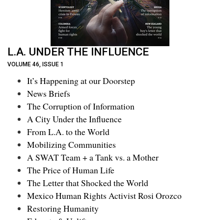
L.A. UNDER THE INFLUENCE
VOLUME 46, ISSUE 1
It’s Happening at our Doorstep
News Briefs
The Corruption of Information
A City Under the Influence
From L.A. to the World
Mobilizing Communities
A SWAT Team + a Tank vs. a Mother
The Price of Human Life
The Letter that Shocked the World
Mexico Human Rights Activist Rosi Orozco
Restoring Humanity