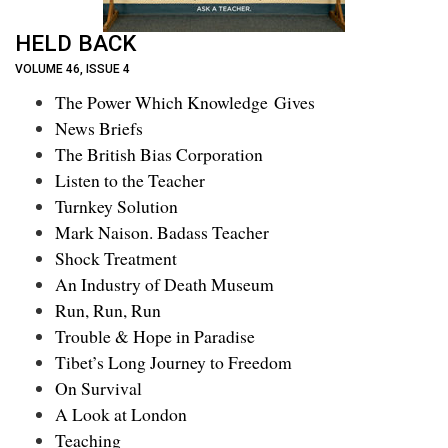
HELD BACK
VOLUME 46, ISSUE 4
The Power Which Knowledge Gives
News Briefs
The British Bias Corporation
Listen to the Teacher
Turnkey Solution
Mark Naison. Badass Teacher
Shock Treatment
An Industry of Death Museum
Run, Run, Run
Trouble & Hope in Paradise
Tibet’s Long Journey to Freedom
On Survival
A Look at London
Teaching