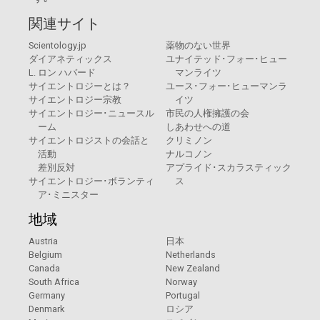
関連サイト
Scientology.jp
薬物のない世界
ダイアネティックス
ユナイテッド･フォー･ヒュー
L. ロン ハバード
マンライツ
サイエントロジーとは？
ユース･フォー･ヒューマンラ
サイエントロジー宗教
イツ
サイエントロジー･ニュースル
市民の人権擁護の会
ーム
しあわせへの道
サイエントロジストの会話と
クリミノン
活動
ナルコノン
差別反対
アプライド･スカラスティック
サイエントロジー･ボランティ
ス
ア･ミニスター
地域
Austria
日本
Belgium
Netherlands
Canada
New Zealand
South Africa
Norway
Germany
Portugal
Denmark
ロシア