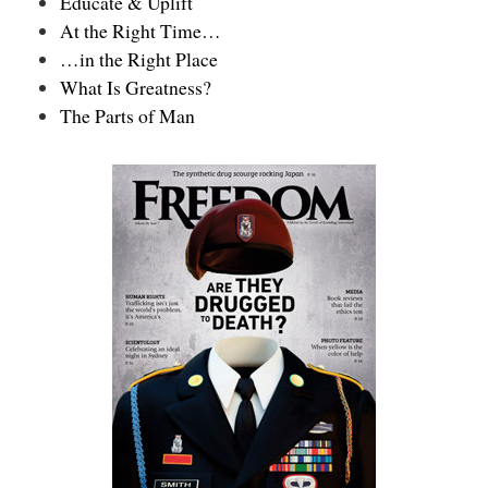
Educate & Uplift
At the Right Time…
…in the Right Place
What Is Greatness?
The Parts of Man