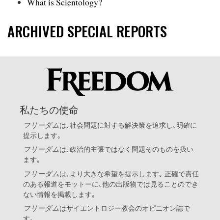
What is Scientology?
ARCHIVED SPECIAL REPORTS
私たちの使命
フリーダム
は､社会問題に対する解決策を追求し､明確に
提示します｡
フリーダム
は､政治的主張ではなく問題そのものを扱い
ます｡
フリーダム
は､より大きな希望を提示します｡ 正確で責任
のある報道をモットーに､他の出版物では見ることのでき
ない情報を掲載します｡
フリーダム
は
サイエントロジー教会
のオピニオン誌で
す｡