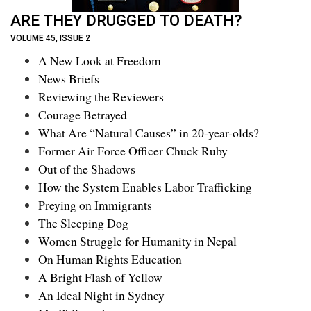
ARE THEY DRUGGED TO DEATH?
VOLUME 45, ISSUE 2
A New Look at Freedom
News Briefs
Reviewing the Reviewers
Courage Betrayed
What Are “Natural Causes” in 20-year-olds?
Former Air Force Officer Chuck Ruby
Out of the Shadows
How the System Enables Labor Trafficking
Preying on Immigrants
The Sleeping Dog
Women Struggle for Humanity in Nepal
On Human Rights Education
A Bright Flash of Yellow
An Ideal Night in Sydney