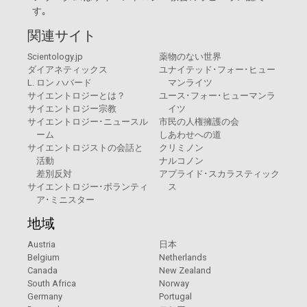
す｡
関連サイト
Scientology.jp
薬物のない世界
ダイアネティックス
ユナイテッド･フォー･ヒュー
L. ロン ハバード
マンライツ
サイエントロジーとは？
ユース･フォー･ヒューマンラ
サイエントロジー宗教
イツ
サイエントロジー･ニュースル
市民の人権擁護の会
ーム
しあわせへの道
サイエントロジストの会話と
クリミノン
活動
ナルコノン
差別反対
アプライド･スカラスティック
サイエントロジー･ボランティ
ス
ア･ミニスター
地域
Austria
日本
Belgium
Netherlands
Canada
New Zealand
South Africa
Norway
Germany
Portugal