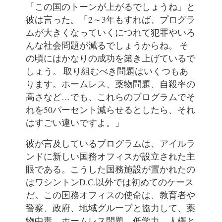
「この国のトーンが上がるでしょうね」と
彼は言った。「2～3年もすれば、プログラ
ムが大きくなっていくにつれて犯罪やいろ
んな社会問題が減るでしょうからね。 そ
の頃にはかなりの成功を築き上げているで
しょう。 取り組むべき問題はいくつもあ
ります。ホームレス、薬物問題、自殺率の
高さなど…でも、これらのプログラムでそ
れを50パーセント減らせるとしたら、それ
はすごい違いですよ。」
彼が言及しているプログラムは、アイルラ
ンドに新しい国務オフィスが設立された主
眼である。こうした国務施設が置かれたの
はワシントンD.C.以外では初めてのケース
だ。この国務オフィスの使命は、教育者や
警察、政府、地域グループと協力して、薬
物中毒、ホームレス問題、低学力、人権と