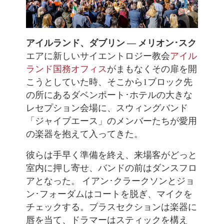
アイルランド、ダブリン ― メリオン･スク
エアに新しいサイエントロジー教会
アイル
ランド国務オフィス
がまもなくその扉を開
こうとしていた時、そこから1ブロック先
の所にあるダベンポート･ホテルの大きな
レセプション会場に、スウィングバンド
「ジャイブエース」のメンバーたちが愛用
の楽器を抱えて入ってきた。
彼らは手早く準備を終え、来場客がどっと
室内に押し寄せ、バンドの前はダンスフロ
アとなった。 イアン･クラークソンとジョ
ン･フォーダムはコートを脱ぎ、マイクを
チェックする。ブラスセクションは楽器に
唇を当て、ドラマーはスティックを構え