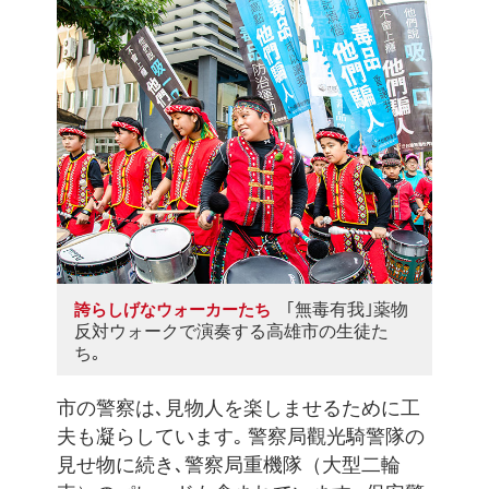
｢無毒有我｣薬物
誇らしげなウォーカーたち
反対ウォークで演奏する高雄市の生徒た
ち｡
市の警察は､見物人を楽しませるために工
夫も凝らしています｡ 警察局觀光騎警隊の
見せ物に続き､警察局重機隊（大型二輪