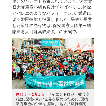
車）のパレードも含まれています｡ 保安警
察大隊霹靂小組も負けずとばかりに､体操
とバレエのようなパフォーマンス､武道に
よる戦闘技能も披露しました｡ 警察が用意
した最後の見せ物は､保安警察大隊第三總
隊緝毒犬（麻薬取締犬）の実演で､
サイエントロジー教会高
同じように考える
雄は､薬物のない世界を広めるために､薬物
教育集会の企画を援助し､地方法執行機関