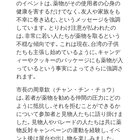
のイベントは､薬物がその使用者の心身の
健康を害するだけでなく､友人や家族をも
不幸に巻き込む､というメッセージを強調
しています｡ とりわけ注意が払われたの
は､非常に若い人たちが薬物を取るという
不穏な傾向です｡ これは現在､台湾の子供
たちも主張し始めているように､キャンデ
ィーやクッキーのパッケージにも薬物が入
っているという事実によってさらに強調さ
れます｡
市長の周章欽（チャン・チン・チョウ）
は､若者が薬物を勧める仲間の圧力にどの
ように抵抗し､それを拒むことができるか
について参加者と見物人たちに語り掛けま
した｡ 見物人やパレードの人たちは共に薬
物反対キャンペーンの運動を経験し､イベ
ント後は屋台や出し物を楽しみました｡