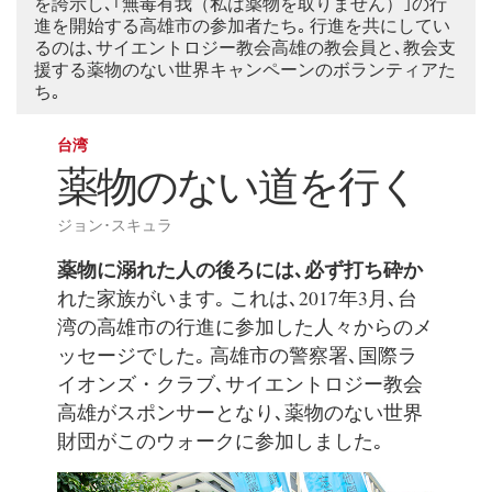
を誇示し､｢無毒有我（私は薬物を取りません）｣の行
進を開始する高雄市の参加者たち｡ 行進を共にしてい
るのは､サイエントロジー教会高雄の教会員と､教会支
援する薬物のない世界キャンペーンのボランティアた
ち｡
台湾
薬物のない道を行く
ジョン･スキュラ
薬物に溺れた人の後ろには､必ず打ち砕か
れた家族がいます｡ これは､2017年3月､台
湾の高雄市の行進に参加した人々からのメ
ッセージでした｡ 高雄市の警察署､国際ラ
イオンズ・クラブ､サイエントロジー教会
高雄がスポンサーとなり､薬物のない世界
財団がこのウォークに参加しました｡