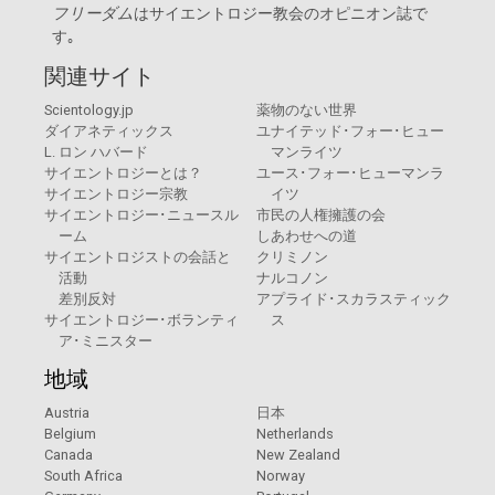
フリーダム
は
サイエントロジー教会
のオピニオン誌で
す｡
関連サイト
Scientology.jp
薬物のない世界
ダイアネティックス
ユナイテッド･フォー･ヒュー
L. ロン ハバード
マンライツ
サイエントロジーとは？
ユース･フォー･ヒューマンラ
サイエントロジー宗教
イツ
サイエントロジー･ニュースル
市民の人権擁護の会
ーム
しあわせへの道
サイエントロジストの会話と
クリミノン
活動
ナルコノン
差別反対
アプライド･スカラスティック
サイエントロジー･ボランティ
ス
ア･ミニスター
地域
Austria
日本
Belgium
Netherlands
Canada
New Zealand
South Africa
Norway