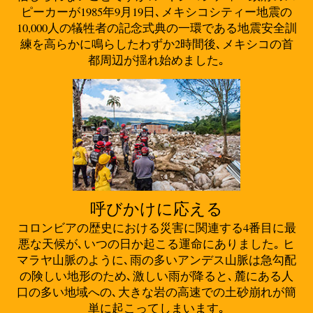
ピーカーが1985年9月19日､メキシコシティー地震の
10,000人の犠牲者の記念式典の一環である地震安全訓
練を高らかに鳴らしたわずか2時間後､メキシコの首
都周辺が揺れ始めました｡
呼びかけに応える
コロンビアの歴史における災害に関連する4番目に最
悪な天候が､いつの日か起こる運命にありました｡ ヒ
マラヤ山脈のように､雨の多いアンデス山脈は急勾配
の険しい地形のため､激しい雨が降ると､麓にある人
口の多い地域への､大きな岩の高速での土砂崩れが簡
単に起こってしまいます｡