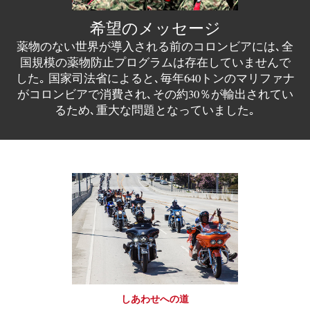
希望のメッセージ
薬物のない世界が導入される前のコロンビアには､全
国規模の薬物防止プログラムは存在していませんで
した｡ 国家司法省によると､毎年640トンのマリファナ
がコロンビアで消費され､その約30％が輸出されてい
るため､重大な問題となっていました｡
しあわせへの道