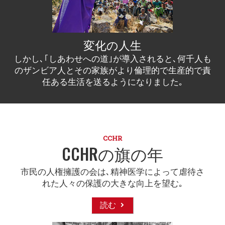
変化の人生
しかし､｢しあわせへの道｣が導入されると､何千人も
のザンビア人とその家族がより倫理的で生産的で責
任ある生活を送るようになりました｡
CCHR
CCHRの旗の年
市民の人権擁護の会は､精神医学によって虐待さ
れた人々の保護の大きな向上を望む｡
読む