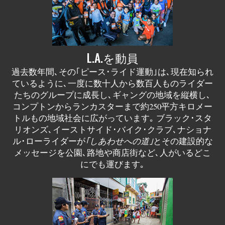
L.A.を動員
過去数年間､その｢ピース･ライド運動｣は､現在知られ
ているように､一度に数十人から数百人ものライダー
たちのグループに成長し､ギャングの地域を縦横し､
コンプトンからランカスターまで約250平方キロメー
トルもの地域社会に広がっています｡ ブラック･スタ
リオンズ､イーストサイド･バイク･クラブ､ナショナ
ル･ローライダーが
｢しあわせへの道｣
とその建設的な
メッセージを公園､路地や商店街など､人がいるどこ
にでも運びます｡