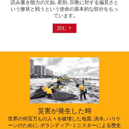
読み書き能力の欠如､差別､宗教に対する偏見さと
いう惨状と戦うという使命の基本的な部分をもっ
ています｡
読む
災害が発生した時
世界の何百万もの人々を破壊した地震､洪水､ハリケ
ーンのために､ボランティア･ミニスターによる歴史