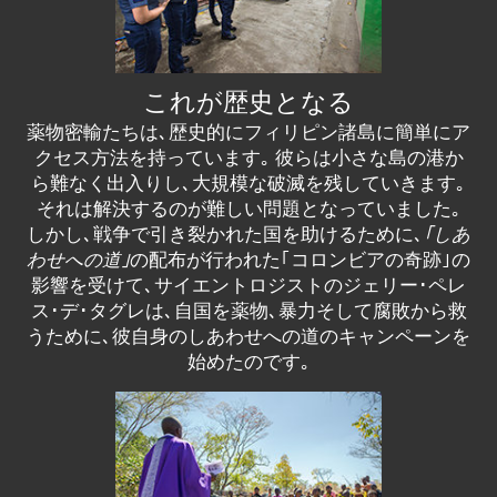
これが歴史となる
薬物密輸たちは､歴史的にフィリピン諸島に簡単にア
クセス方法を持っています｡ 彼らは小さな島の港か
ら難なく出入りし､大規模な破滅を残していきます｡
それは解決するのが難しい問題となっていました｡
しかし､戦争で引き裂かれた国を助けるために､
｢しあ
わせへの道｣
の配布が行われた｢コロンビアの奇跡｣の
影響を受けて､サイエントロジストのジェリー･ペレ
ス･デ･タグレは､自国を薬物､暴力そして腐敗から救
うために､彼自身のしあわせへの道のキャンペーンを
始めたのです｡