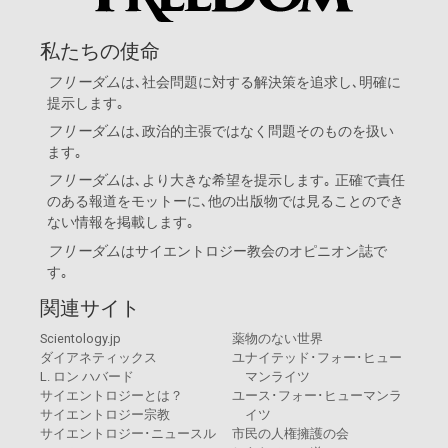
私たちの使命
フリーダム
は､社会問題に対する解決策を追求し､明確に
提示します｡
フリーダム
は､政治的主張ではなく問題そのものを扱い
ます｡
フリーダム
は､より大きな希望を提示します｡ 正確で責任
のある報道をモットーに､他の出版物では見ることのでき
ない情報を掲載します｡
フリーダム
は
サイエントロジー教会
のオピニオン誌で
す｡
関連サイト
Scientology.jp
薬物のない世界
ダイアネティックス
ユナイテッド･フォー･ヒュー
L. ロン ハバード
マンライツ
サイエントロジーとは？
ユース･フォー･ヒューマンラ
サイエントロジー宗教
イツ
サイエントロジー･ニュースル
市民の人権擁護の会