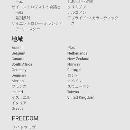
ーム
しあわせへの道
サイエントロジストの会話と
クリミノン
活動
ナルコノン
差別反対
アプライド･スカラスティック
サイエントロジー･ボランティ
ス
ア･ミニスター
地域
Austria
日本
Belgium
Netherlands
Canada
New Zealand
South Africa
Norway
Germany
Portugal
Denmark
ロシア
Mexico
スペイン
フランス
スウェーデン
Ireland
Taiwan
イスラエル
United Kingdom
イタリア
Greece
FREEDOM
サイトマップ