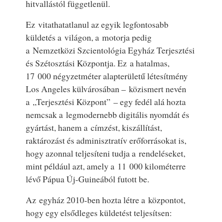
hitvallástól függetlenül.
Ez vitathatatlanul az egyik legfontosabb
küldetés a világon, a motorja pedig
a Nemzetközi Szcientológia Egyház
Terjesztési
és Szétosztási Központja
. Ez a hatalmas,
17 000 négyzetméter alapterületű létesítmény
Los Angeles külvárosában – közismert nevén
a „Terjesztési Központ” – egy fedél alá hozta
nemcsak a legmodernebb digitális nyomdát és
gyártást, hanem a címzést, kiszállítást,
raktározást és adminisztratív erőforrásokat is,
hogy azonnal teljesíteni tudja a rendeléseket,
mint például azt, amely a 11 000 kilométerre
lévő Pápua Új‑Guineából futott be.
Az egyház 2010-ben hozta létre a központot,
hogy egy elsődleges küldetést teljesítsen: