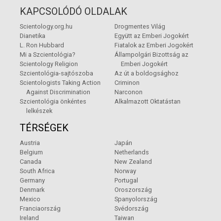
KAPCSOLÓDÓ OLDALAK
Scientology.org.hu
Drogmentes Világ
Dianetika
Együtt az Emberi Jogokért
L. Ron Hubbard
Fiatalok az Emberi Jogokért
Mi a Szcientológia?
Állampolgári Bizottság az
Scientology Religion
Emberi Jogokért
Szcientológia-sajtószoba
Az út a boldogsághoz
Scientologists Taking Action
Criminon
Against Discrimination
Narconon
Szcientológia önkéntes
Alkalmazott Oktatástan
lelkészek
TÉRSÉGEK
Austria
Japán
Belgium
Netherlands
Canada
New Zealand
South Africa
Norway
Germany
Portugal
Denmark
Oroszország
Mexico
Spanyolország
Franciaország
Svédország
Ireland
Taiwan