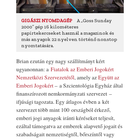
A „Goss Sunday
GIGÁSZI NYOMDAGÉP
2000” gép 16 kilométeres
papírtekercseket használ a magazinok és
más anyagok 22 nyelven történő nonstop
nyomtatására.
Brian ezután egy nagy szállítmányt kért
ugyanonnan: a
Fiatalok az Emberi Jogokért
Nemzetközi Szervezetétől
, amely az
Együtt az
Emberi Jogokért
– a
Szcientológia Egyház
által
finanszírozott nemkormányzati szervezet –
ifjúsági tagozata. Egy átlagos évben a két
szervezet több mint 100 országból érkező,
emberi jogi anyagok iránti kéréseket teljesít,
ezáltal támogatva az emberek alapvető jogait és
szabadságait nemzetiségtől, bőrszíntől vagy