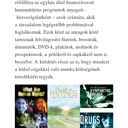
előállítsa az egyház által finanszírozott
humanitárius programok anyagait –
közszolgálatként – azok számára, akik
a társadalom legégetőbb problémáival
foglalkoznak. Ezek közé az anyagok közé
tartoznak felvilágosító füzetek, brosúrák,
útmutatók, DVD-k, plakátok, molinók és
prospektusok, a pólókról és sapkákról nem is
beszélve. A küldetés része az is, hogy mindezt
a külső cégekkel való munka költségének
töredékéért tegyék.