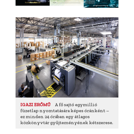
A fő sajtó egymillió
IGAZI ERŐMŰ
füzetlap nyomtatására képes óránként –
ez minden 24 órában egy átlagos
közkönyvtár gyűjteményének kétszerese.