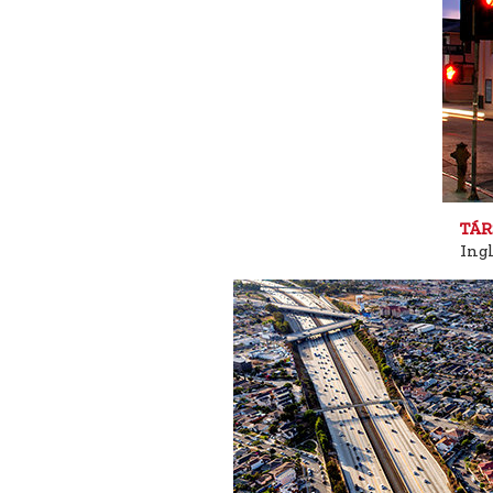
TÁR
Ingl