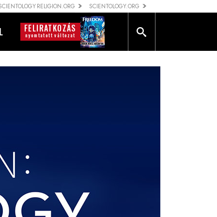
SCIENTOLOGY RELIGION.ORG
SCIENTOLOGY.ORG
FELIRATKOZÁS
L
nyomtatott változat