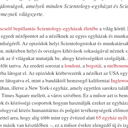
ajdonságok, amelyek minden Scientology-egyházat és Scie
lemeznek világszerte.
ncselő bepillantás Scientology-egyházak életébe
a világ körül.
egyedi nézőpontot ad a nézőknek az egyes egyházak és munka
nűségéről. Az epizódok helyi Scientologistokat és munkatársa
, miközben helyi és országos kihívások sokaságával néznek 
k az ő világukat mutatják be, ahogy közösségüket szolgálják,
lőtt tartva. Az eredeti sorozat a
londoni
, a
bogotái
, a
melbourne
ba látogat el. Az epizódok körbevezetik a nézőket az USA egy
re látogatva el, mint a bandáktól hemzsegő kaliforniai
Inglewo
ában, illetve a New York-i egyház, amely egyetlen sarokra talá
s Times Square mellett, a város szívében. Ez a műsor azt is be
ok és közösségi csoportok hogyan használják ezeket az egyháza
ologyval közös humanitárius és polgári tevékenységeik előmoz
ettel arra, hogy alig több mint egy évtized alatt
65 egyház nyílt
 másik van készülőben –, ez a műsor évekre elengedő új és iz