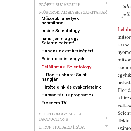
ÉLŐBEN SUGÁRZUNK
tul
MŰSOROK, AMELYEK SZÁMÍTANAK
jel
Műsorok, amelyek
számítanak
Lebili
Inside Scientology
műsor 
Ismerjen meg egy
Scientologistot!
sokszí
Hangok az emberiségért
nyomon
műsoro
Scientologist vagyok
szem e
Célállomás: Scientology
egyház
L. Ron Hubbard: Saját
hangján
helyek
Hittételeink és gyakorlataink
Florid
Humanitárius programok
a híre
Freedom TV
vallás
Scient
SCIENTOLOGY MEDIA
Tekint
PRODUCTIONS
számos
L. RON HUBBARD ÍRÁSA