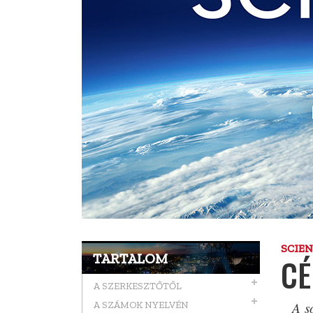
SCIE
TARTALOM
CÉ
A SZERKESZTŐTŐL
A s
A SZÁMOK NYELVÉN