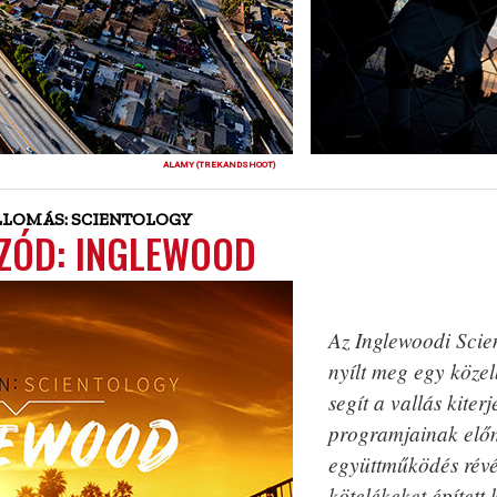
ALAMY (TREKANDSHOOT)
LLOMÁS: SCIENTOLOGY
IZÓD: INGLEWOOD
Az Inglewoodi Scie
nyílt meg egy közel
segít a vallás kite
programjainak előm
együttműködés révén
kötelékeket épített 