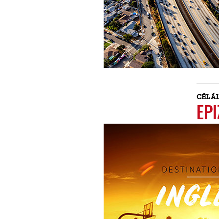
CÉLÁ
EP