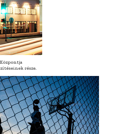
 Központja
zítéseinek része.