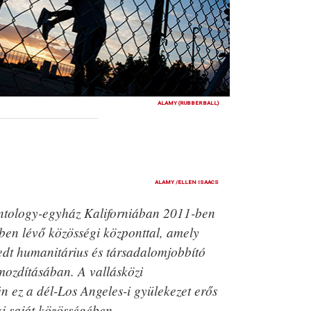
ALAMY (RUBBERBALL)
ALAMY /ELLEN ISAACS
ntology-egyház Kaliforniában 2011-ben
ben lévő közösségi központtal, amely
rjedt humanitárius és társadalomjobbító
ozdításában. A vallásközi
 ez a dél-Los Angeles-i gyülekezet erős
ki saját közösségében.