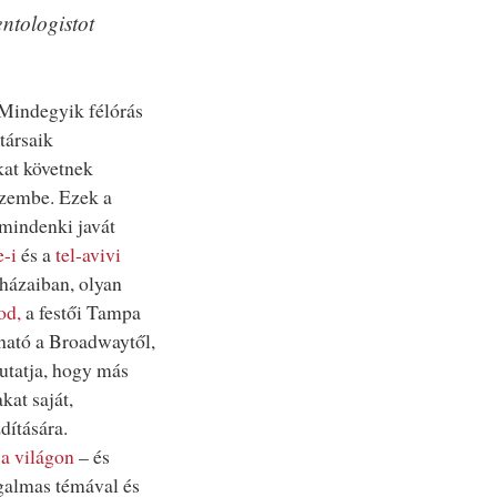
ntologistot
 Mindegyik félórás
társaik
kat követnek
szembe. Ezek a
 mindenki javát
-i
és a
tel-avivi
házaiban, olyan
od,
a festői Tampa
lható a Broadwaytől,
mutatja, hogy más
kat saját,
dítására.
 a világon
– és
galmas témával és