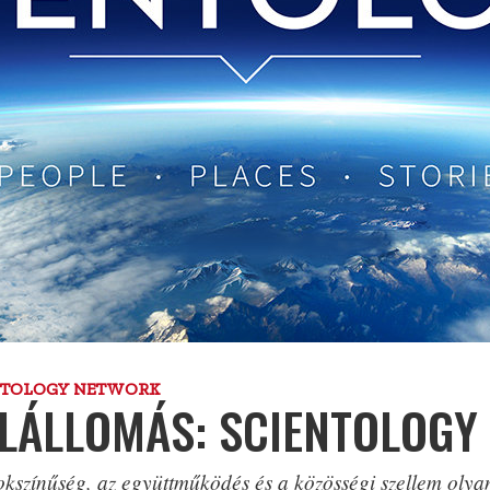
NTOLOGY NETWORK
LÁLLOMÁS: SCIENTOLOGY
okszínűség, az együttműködés és a közösségi szellem olya