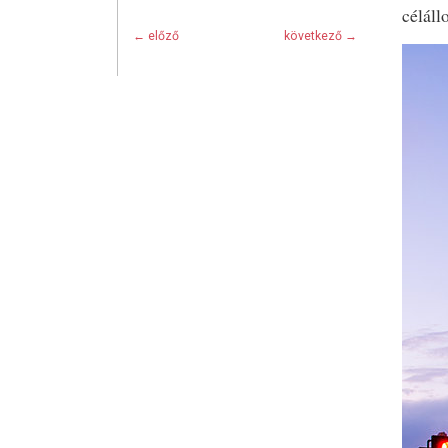
céláll
← előző
következő →