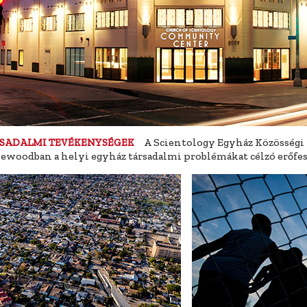
A Scientology Egyház Közösségi
SADALMI TEVÉKENYSÉGEK
ewoodban a helyi egyház társadalmi problémákat célzó erőfes