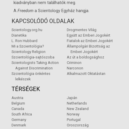
kiadványban nem találhatók meg.
A
Freedom
a
Scientology Egyház
hangja.
KAPCSOLÓDÓ OLDALAK
Scientology.org.hu
Drogmentes Világ
Dianetika
Együtt az Emberi Jogokért
L. Ron Hubbard
Fiatalok az Emberi Jogokért
Mi a Szcientológia?
Állampolgári Bizottság az
Scientology Religion
Emberi Jogokért
Szcientológia-sajtószoba
Az út a boldogsághoz
Scientologists Taking Action
Criminon
Against Discrimination
Narconon
Szcientológia önkéntes
Alkalmazott Oktatástan
lelkészek
TÉRSÉGEK
Austria
Japán
Belgium
Netherlands
Canada
New Zealand
South Africa
Norway
Germany
Portugal
Denmark
Oroszország