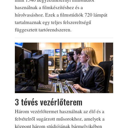
használnak a filmkészítéshez és a
hírolvasáshoz. Ezek a filmstúdiók 720 lámpát
tartalmaznak egy teljes felszereltségű
függesztett tartórendszeren.
3 tévés vezérlőterem
Három vezérlőtermet használnak az élő és a
felvételről sugárzott műsorokhoz, amelyek a
központ három stúdiójának bármelyikében