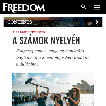
CONTENTS
A SZÁMOK NYELVÉN
A SZÁMOK NYELVÉN
Rengeteg ember, rengeteg munkaóra
segíti hozzá a Scientology Networköt az
indulásához