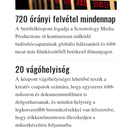
720 órányi felvétel mindennap
A betöltőközpont fogadja a Scientology Media
Productions öt kontinensen működő
tudósítócsapatainak globális hálózatától és több
tucat más filmkészítőtől beérkező filmanyagot.
20 vágóhelyiség
A központ vágóhelyiségei lehetővé teszik a
kreatív csapatok számára, hogy egyszerre több
műsoron és dokumentumfilmen is
dolgozhassanak, és minden helyiség a
legkorszerűbb berendezésekkel van felszerelve,
hogy zökkenőmentesen illeszkedjen a
műsorkészítési folyamatba.