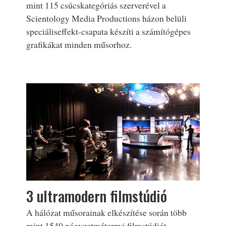
mint 115 csúcskategóriás szerverével a
Scientology Media Productions házon belüli
speciáliseffekt-csapata készíti a számítógépes
grafikákat minden műsorhoz.
3 ultramodern filmstúdió
A hálózat műsorainak elkészítése során több
mint 1540 négyzetméternyi filmstúdiót