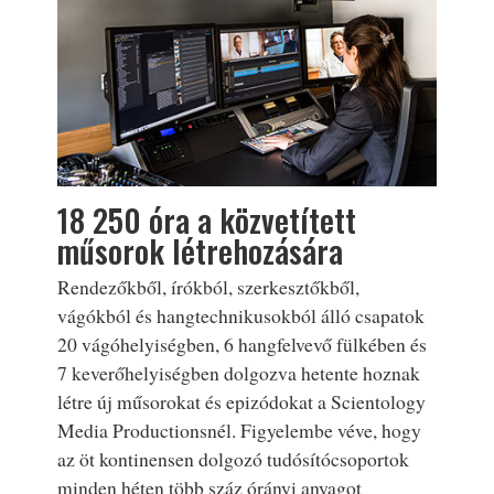
18 250 óra a közvetített
műsorok létrehozására
Rendezőkből, írókból, szerkesztőkből,
vágókból és hangtechnikusokból álló csapatok
20 vágóhelyiségben, 6 hangfelvevő fülkében és
7 keverőhelyiségben dolgozva hetente hoznak
létre új műsorokat és epizódokat a Scientology
Media Productionsnél. Figyelembe véve, hogy
az öt kontinensen dolgozó tudósítócsoportok
minden héten több száz órányi anyagot