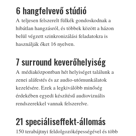
6 hangfelvevő stúdió
A teljesen felszerelt fülkék gondoskodnak a
hibátlan hangzásról, és többek között a házon
belül végzett szinkronizálási feladatokra is
használják őket 16 nyelven.
7 surround keverőhelyiség
A médiaközpontban hét helyiséget találunk a
zenei aláfestés és az audio-utómunkálatok
kezelésére. Ezek a legkiválóbb minőség
érdekében egyedi készítésű audiovizuális
rendszerekkel vannak felszerelve.
21 speciáliseffekt-állomás
150 terabájtnyi feldolgozóképességével és több