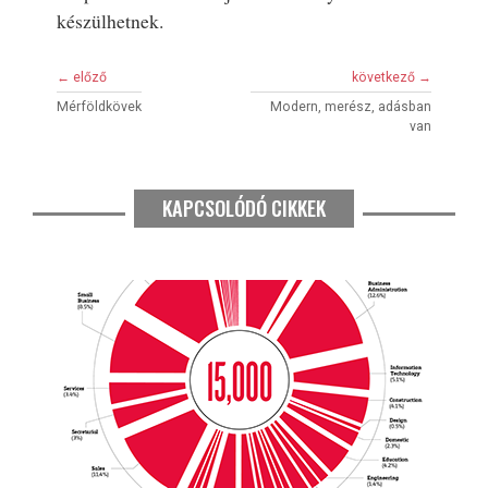
készülhetnek.
← előző
következő →
Mérföldkövek
Modern, merész, adásban
van
KAPCSOLÓDÓ CIKKEK