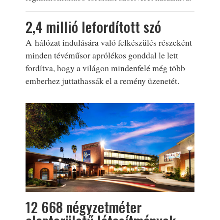
2,4 millió lefordított szó
A hálózat indulására való felkészülés részeként
minden tévéműsor aprólékos gonddal le lett
fordítva, hogy a világon mindenfelé még több
emberhez juttathassák el a remény üzenetét.
12 668 négyzetméter