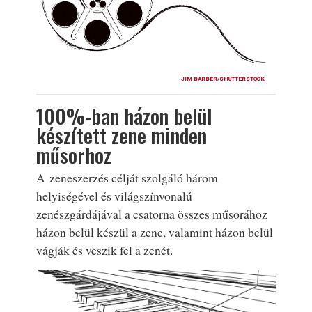
JIM BARBER/SHUTTERSTOCK
100%-ban házon belül
készített zene minden
műsorhoz
A zeneszerzés célját szolgáló három
helyiségével és világszínvonalú
zenészgárdájával a csatorna összes műsorához
házon belül készül a zene, valamint házon belül
vágják és veszik fel a zenét.