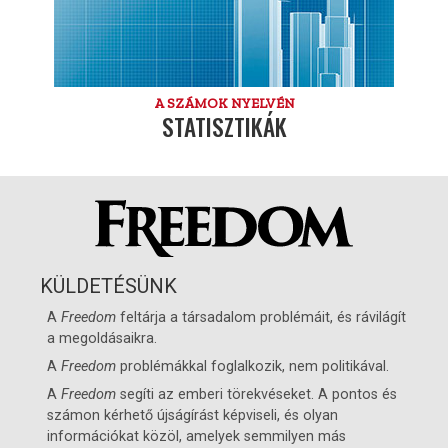
A SZÁMOK NYELVÉN
STATISZTIKÁK
KÜLDETÉSÜNK
A
Freedom
feltárja a társadalom problémáit, és rávilágít
a megoldásaikra.
A
Freedom
problémákkal foglalkozik, nem politikával.
A
Freedom
segíti az emberi törekvéseket. A pontos és
számon kérhető újságírást képviseli, és olyan
információkat közöl, amelyek semmilyen más