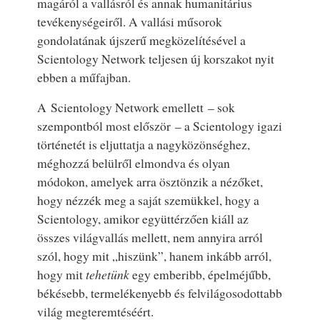
magáról a vallásról és annak humanitárius
tevékenységeiről. A vallási műsorok
gondolatának újszerű megközelítésével a
Scientology Network teljesen új korszakot nyit
ebben a műfajban.
A Scientology Network emellett – sok
szempontból most először – a Scientology igazi
történetét is eljuttatja a nagyközönséghez,
méghozzá belülről elmondva és olyan
módokon, amelyek arra ösztönzik a nézőket,
hogy nézzék meg a saját szemükkel, hogy a
Scientology, amikor együttérzően kiáll az
összes világvallás mellett, nem annyira arról
szól, hogy mit „hiszünk”, hanem inkább arról,
hogy mit
tehetünk
egy emberibb, épelméjűbb,
békésebb, termelékenyebb és felvilágosodottabb
világ megteremtéséért.