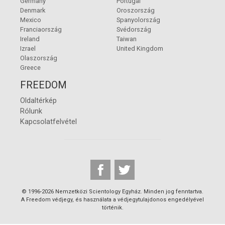
Germany
Portugal
Denmark
Oroszország
Mexico
Spanyolország
Franciaország
Svédország
Ireland
Taiwan
Izrael
United Kingdom
Olaszország
Greece
FREEDOM
Oldaltérkép
Rólunk
Kapcsolatfelvétel
© 1996-2026 Nemzetközi Scientology Egyház. Minden jog fenntartva.
A Freedom védjegy, és használata a védjegytulajdonos engedélyével
történik.