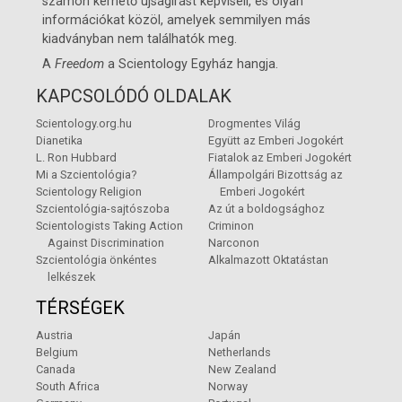
számon kérhető újságírást képviseli, és olyan
információkat közöl, amelyek semmilyen más
kiadványban nem találhatók meg.
A
Freedom
a
Scientology Egyház
hangja.
KAPCSOLÓDÓ OLDALAK
Scientology.org.hu
Drogmentes Világ
Dianetika
Együtt az Emberi Jogokért
L. Ron Hubbard
Fiatalok az Emberi Jogokért
Mi a Szcientológia?
Állampolgári Bizottság az
Scientology Religion
Emberi Jogokért
Szcientológia-sajtószoba
Az út a boldogsághoz
Scientologists Taking Action
Criminon
Against Discrimination
Narconon
Szcientológia önkéntes
Alkalmazott Oktatástan
lelkészek
TÉRSÉGEK
Austria
Japán
Belgium
Netherlands
Canada
New Zealand
South Africa
Norway