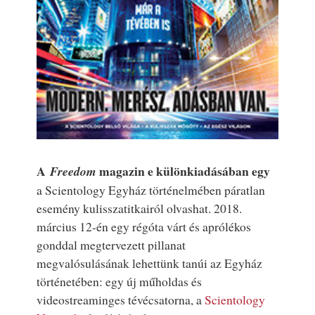
A
magazin e különkiadásában egy
Freedom
a Scientology Egyház történelmében páratlan
esemény kulisszatitkairól olvashat. 2018.
március 12-én egy régóta várt és aprólékos
gonddal megtervezett pillanat
megvalósulásának lehettünk tanúi az Egyház
történetében: egy új műholdas és
videostreaminges tévécsatorna, a
Scientology