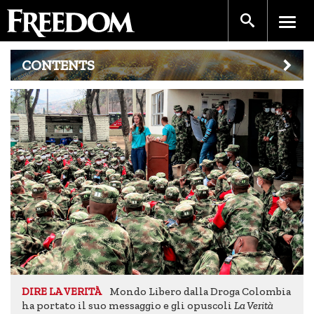
CONTENTS
Mondo Libero dalla Droga Colombia
DIRE LA VERITÀ
ha portato il suo messaggio e gli opuscoli
La Verità