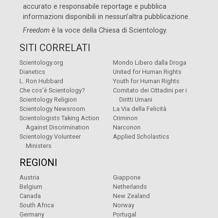
accurato e responsabile reportage e pubblica
informazioni disponibili in nessun’altra pubblicazione.
Freedom
è la voce della
Chiesa di Scientology
.
SITI CORRELATI
Scientology.org
Mondo Libero dalla Droga
Dianetics
United for Human Rights
L. Ron Hubbard
Youth for Human Rights
Che cos’è Scientology?
Comitato dei Cittadini per i
Scientology Religion
Diritti Umani
Scientology Newsroom
La Via della Felicità
Scientologists Taking Action
Criminon
Against Discrimination
Narconon
Scientology Volunteer
Applied Scholastics
Ministers
REGIONI
Austria
Giappone
Belgium
Netherlands
Canada
New Zealand
South Africa
Norway
Germany
Portugal