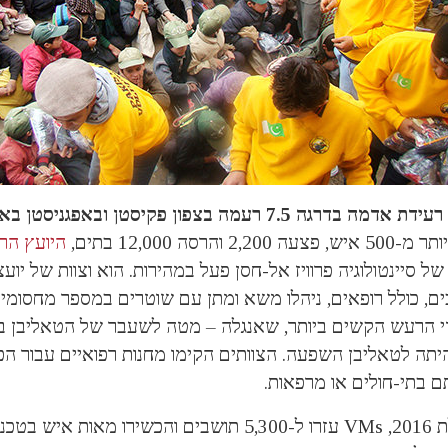
רעידת אדמה
בדרגה 7.5 רעמה
בצפון פקיסטן
ובאפגניסטן
עה 2,200 והרסה 12,000 בתים,
היועץ הר
V) של סיינטולוגיה פרוויז אל-חסן פעל במהירות. הוא וצוות של יוע
ם, כולל רופאים, ניהלו משא ומתן עם שוטרים במספר מחסומ
 הרעש הקשים ביותר, שאנגלה – מטה לשעבר של הטאליבן בפ
היתה לטאליבן השפעה. הצוותים הקימו מחנות רפואיים עבור הכ
 בתי-חולים או מרפאות.
בתחילת 2016, VMs עזרו ל-5,300 תושבים והכשירו מאות א