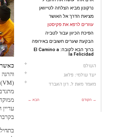
נרקונון מביא הצלחה לטייוואן
מציאת הדרך אל האושר
עוזרים לרפא את פקיסטן
הפיכת הכיוון עבור לטביה
הבקעת שערים חשובים באירופה
ברוך הבא לקובה: El Camino a
la Felicidad
כאשר
העולם
והרגה יותר מ-500 איש, פצ
יעד עולמי: פלאג
(M
מאמר מאת ל. רון האברד
מתנדבי
ממוקדי
→ הקודם
הבא ←
עדיין 
בקרבתם