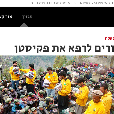
L RON HUBBARD.ORG
SCIENTOLOGY NEWS.ORG
מגזין
צור קש
אסון
רים לרפא את פקיסטן