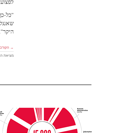
לפצועי
"כל-כך
שאנגלה
היקר".
→ הקודם
מציאת הד