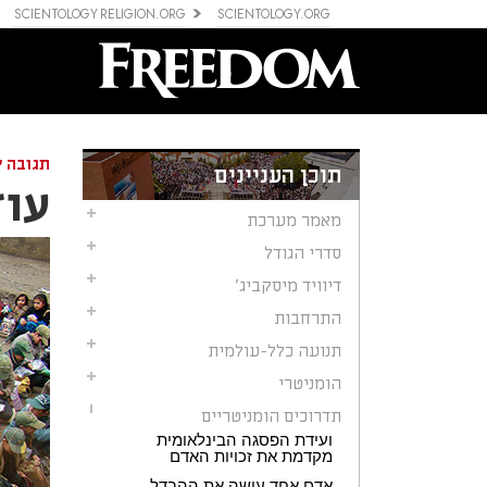
SCIENTOLOGY RELIGION.ORG
SCIENTOLOGY.ORG
תגובה ל
תוכן העניינים
עוז
מאמר מערכת
סדרי הגודל
דיוויד מיסקביג'
התרחבות
תנועה כלל-עולמית
הומניטרי
תדרוכים הומניטריים
ועידת הפסגה הבינלאומית
מקדמת את זכויות האדם
אדם אחד עושה את ההבדל