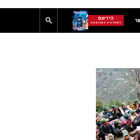
הירשם
ר
למהדורה המודפסת