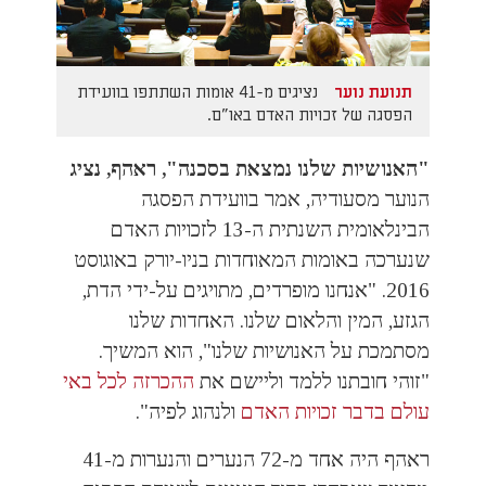
נציגים מ-41 אומות השתתפו בוועידת
תנועת נוער
הפסגה של זכויות האדם באו"ם.
"האנושיות שלנו נמצאת בסכנה", ראהף, נציג
הנוער מסעודיה, אמר
בוועידת הפסגה
הבינלאומית השנתית ה-13 לזכויות האדם
שנערכה באומות המאוחדות בניו-יורק באוגוסט
2016. "אנחנו מופרדים, מתויגים על-ידי הדת,
הגזע, המין והלאום שלנו. האחדות שלנו
מסתמכת על האנושיות שלנו", הוא המשיך.
"זוהי חובתנו ללמד וליישם את
ההכרזה לכל באי
עולם בדבר זכויות האדם
ולנהוג לפיה".
ראהף היה אחד מ-72 הנערים והנערות מ-41