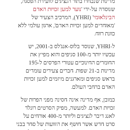
מדינות שנבחרו בתור הנציגים לוועידת הפסגה,
שנוסדה על-ידי '
נוער למען זכויות האדם
הבינלאומי
' (YHRI), המרכיב הצעיר של
'
מאוחדים למען זכויות האדם
', ארגון עולמי ללא
כוונת רווח.
ל-YHRI, שנוסד בלוס-אנג'לס ב-2001, יש
עכשיו יותר מ-100 סניפים והוא מפיץ את
החומרים החינוכיים עטורי הפרסים ל-195
מדינות ב-21 שפות. חברים צעירים עומדים
בראש סניפים ומארגנים מיזמים למען זכויות
האדם ברחבי העולם.
כמובן, אף מדינה אינה חסינה מפני הפרות של
זכויות האדם. למעשה, מפיק הסרטים רונלד
לאנג דיבר לנציגים וליותר מ-400 אורחים על
סרט חדש אשר חושף את הזוועות של סחר בבני