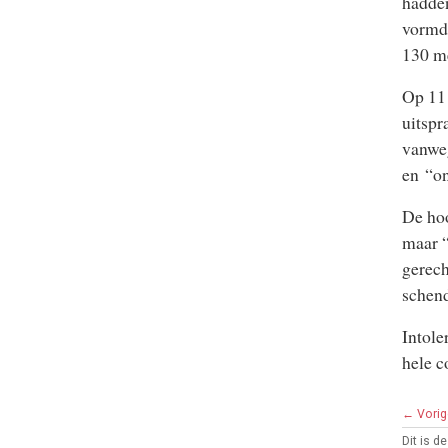
hadden
vormde
130 m
Op 11
uitspr
vanweg
en “o
De hoo
maar “
gerech
schend
Intole
hele c
← Vorig
Dit is d