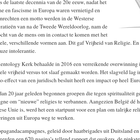
s de laatste decennia van de 20e eeuw, nadat het
e en fascisme in Europa waren vernietigd en
nrechten een motto werden in de Westerse
ratieën van na de Tweede Wereldoorlog, nam de
cht van de mens om in contact te komen met het
uele, verschillende vormen aan. Dit gaf Vrijheid van Religie. E
euze intolerantie.
ientology Kerk
behaalde in 2016 een verreikende overwinning i
uele vrijheid versus tot slaaf gemaakt worden. Het slagveld lag 
-effect van een juridisch besluit heeft een impact op heel Eur
an 20 jaar geleden begonnen groepen die tegen spiritualiteit 
ne om “nieuwe” religies te verbannen. Aangezien België dé h
se Unie is, werd het een startpunt voor een plan om talrijke rel
ringen uit Europa weg te werken.
pagandacampagnes, geleid door haatbrigades uit Duitsland en 
eerden een 670 pagina’s tellend rapport dat quakers, de pinkst