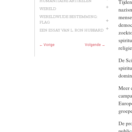
Tijden
HUMANITAIRE ARTIKELEN
nazism
WERELD
mense
WERELDWIJDE BESTEMMING:
FLAG
democ
EEN ESSAY VAN L. RON HUBBARD
zoekto
spirit
← Vorige
Volgende →
religi
De
Sc
spirit
domino
Meer d
campag
Europe
groepe
De pro
public