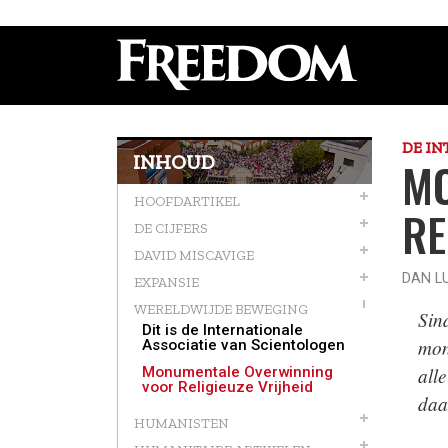
DE IN
INHOUD
MO
HOOFDARTIKEL
RE
DE CIJFERS
DAVID MISCAVIGE
DAN L
EXPANSIE
WERELDWIJDE BEWEGING
Sind
Dit is de Internationale
mon
Associatie van Scientologen
alle
Monumentale Overwinning
voor Religieuze Vrijheid
daa
HUMANISTEN