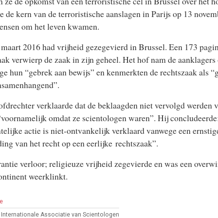
 ze de opkomst van een terroristische cel in Brussel over het h
 de kern van de terroristische aanslagen in Parijs op 13 nove
ensen om het leven kwamen.
 maart 2016 had
vrijheid gezegevierd in Brussel
. Een 173 pagin
aak verwierp de zaak in zijn geheel. Het hof nam de aanklagers
e hun “gebrek aan bewijs” en kenmerkten de rechtszaak als “
nsamenhangend”.
fdrechter verklaarde dat de beklaagden niet vervolgd werden 
voornamelijk omdat ze scientologen waren”. Hij concludeerde
telijke actie is niet-ontvankelijk verklaard vanwege een ernstig
ing van het recht op een eerlijke rechtszaak”.
rantie verloor; religieuze vrijheid zegevierde en was een overwi
ontinent weerklinkt.
e
e Internationale Associatie van Scientologen