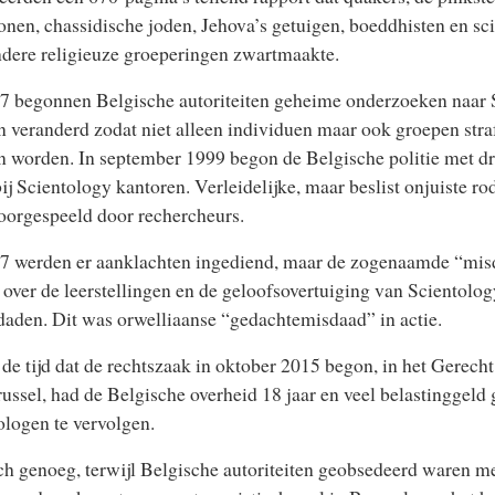
en, chassidische joden, Jehova’s getuigen, boeddhisten en sc
dere religieuze groeperingen zwartmaakte.
7 begonnen Belgische autoriteiten geheime onderzoeken naar 
 veranderd zodat niet alleen individuen maar ook groepen straf
 worden. In september 1999 begon de Belgische politie met dri
ij Scientology kantoren. Verleidelijke, maar beslist onjuiste r
oorgespeeld door rechercheurs.
7 werden er aanklachten ingediend, maar de zogenaamde “mis
 over de leerstellingen en de geloofsovertuiging van Scientolog
daden. Dit was orwelliaanse “gedachtemisdaad” in actie.
de tijd dat de rechtszaak in oktober 2015 begon, in het Gerech
ussel, had de Belgische overheid 18 jaar en veel belastinggel
ologen te vervolgen.
ch genoeg, terwijl Belgische autoriteiten geobsedeerd waren m