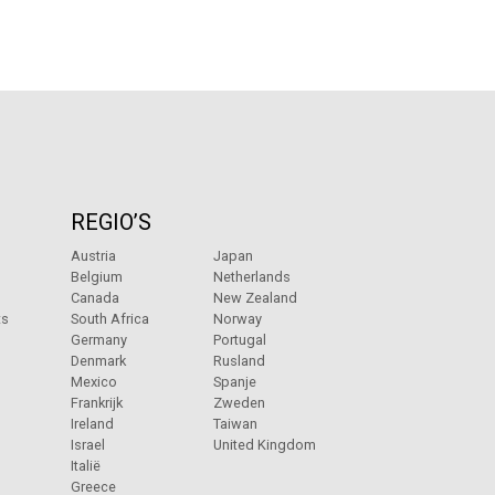
REGIO’S
Austria
Japan
Belgium
Netherlands
Canada
New Zealand
ts
South Africa
Norway
Germany
Portugal
Denmark
Rusland
Mexico
Spanje
Frankrijk
Zweden
Ireland
Taiwan
Israel
United Kingdom
Italië
Greece