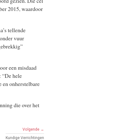
oofd gezien. Die cel
mber 2015, waardoor
a’s tellende
 onder vuur
gebrekkig”
voor een misdaad
: “De hele
e en onherstelbare
nning die over het
Volgende →
Kundige Verrichtingen