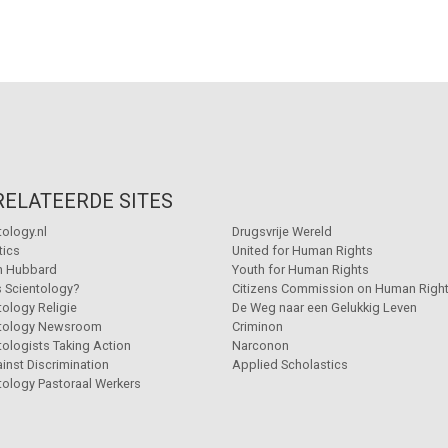
RELATEERDE SITES
tology.nl
Drugsvrije Wereld
tics
United for Human Rights
n Hubbard
Youth for Human Rights
s Scientology?
Citizens Commission on Human Righ
tology Religie
De Weg naar een Gelukkig Leven
ntology Newsroom
Criminon
tologists Taking Action
Narconon
inst Discrimination
Applied Scholastics
tology Pastoraal Werkers