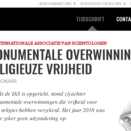
L RON HUBBARD.ORG
SCIENTOLOGY NEWS.ORG
TIJDSCHRIFT
CONTA
TERNATIONALE ASSOCIATIE VAN SCIENTOLOGEN
NUMENTALE OVERWINNIN
LIGIEUZE VRIJHEID
UZADDER
s de IAS is opgericht, stond zij achter
umentale overwinningen
die
vrijheid voor
 religies
hebben verzekerd. Het jaar 2016 was
r zeker geen uitzondering op.