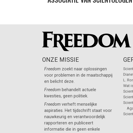
ONZE MISSIE
GE
Freedom
zoekt naar oplossingen
Scien
Diane
voor problemen in de maatschappij
L. Ro
en belicht deze.
Wat i
Freedom
behandelt actuele
Scien
kwesties, geen politiek.
Scie
Scien
Freedom
verheft menselijke
Aga
aspiraties. Het tijdschrift staat voor
Scien
nauwkeurig en verantwoordelijk
rapporteren en publiceert
informatie die in geen enkele