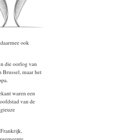
n daarmee ook
n die oorlog van
in Brussel, maar het
opa.
gekant waren een
oofdstad van de
igieuze
Frankrijk,
ergemeente,