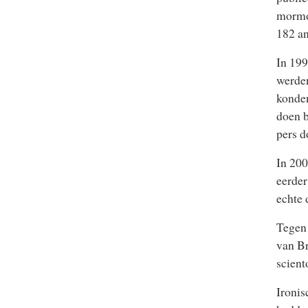
mormon
182 an
In 199
werden
konden
doen b
pers d
In 200
eerder
echte 
Tegen 
van Br
scient
Ironis