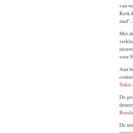
van we
Kerk k
stad”,
Met de
verkla
nieuwe
voor S
Aan he
contin
Tokio
De gro
deure
Boeda
De nie
nieuwe