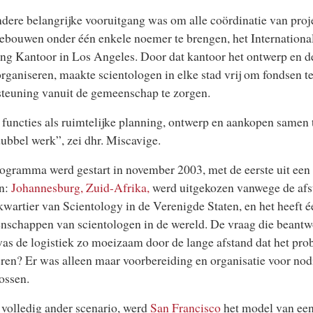
dere belangrijke vooruitgang was om alle coördinatie van proj
bouwen onder één enkele noemer te brengen, het Internationa
ng Kantoor in Los Angeles. Door dat kantoor het ontwerp en de
organiseren, maakte scientologen in elke stad vrij om fondsen t
teuning vanuit de gemeenschap te zorgen.
functies als ruimtelijke planning, ontwerp en aankopen samen 
ubbel werk”, zei dhr. Miscavige.
ogramma werd gestart in november 2003, met de eerste uit een
n:
Johannesburg, Zuid-Afrika,
werd uitgekozen vanwege de afst
wartier van Scientology in de Verenigde Staten, en het heeft é
nschappen van scientologen in de wereld. De vraag die beant
as de logistiek zo moeizaam door de lange afstand dat het pr
ren? Er was alleen maar voorbereiding en organisatie voor nod
lossen.
 volledig ander scenario, werd
San Francisco
het model van een