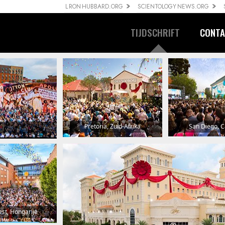
L RON HUBBARD.ORG
SCIENTOLOGY NEWS.ORG
TIJDSCHRIFT
CONTA
Pretoria, Zuid-Afrika
San Diego, Ca
st, Hongarije