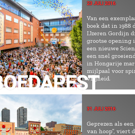
23 JULI 2016
Van een exempla
boek dat in 1988 
IJzeren Gordijn d
grootse opening 
een nieuwe Scien
een snel groeien
in Hongarije mar
mijlpaal voor spi
BOEDAPEST
vrijheid.
31 JULI 2016
Geprezen als een
van hoop”, viert 