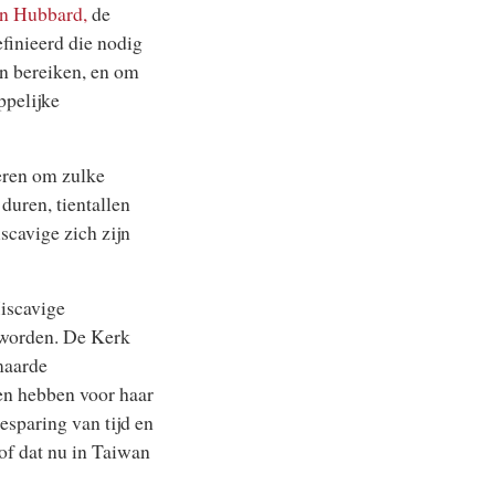
n Hubbard,
de
finieerd die nodig
en bereiken, en om
ppelijke
beren om zulke
duren, tientallen
scavige zich zijn
iscavige
 worden. De Kerk
maarde
en hebben voor haar
esparing van tijd en
of dat nu in Taiwan