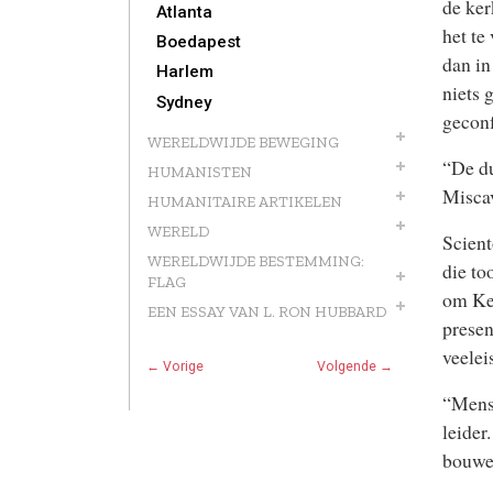
de
ker
Atlanta
het te
Boedapest
dan in
Harlem
niets 
Sydney
geconf
WERELDWIJDE BEWEGING
“De du
HUMANISTEN
Misca
HUMANITAIRE ARTIKELEN
WERELD
Scient
WERELDWIJDE BESTEMMING:
die to
FLAG
om Ker
EEN ESSAY VAN L. RON HUBBARD
presen
veelei
← Vorige
Volgende →
“Mense
leider
bouwen