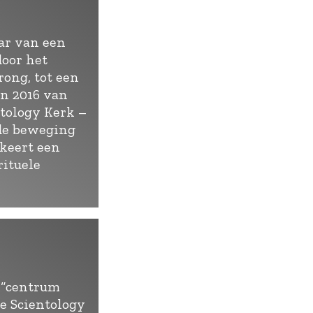
ar van een
door het
rong, tot een
in 2016 van
tology Kerk –
de beweging
keert een
rituele
 “centrum
de Scientology