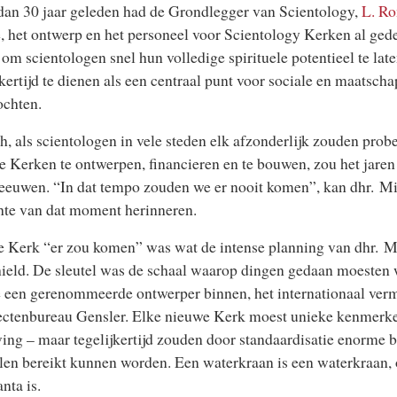
an 30 jaar geleden had de Grondlegger van Scientology,
L. Ro
, het ontwerp en het personeel voor Scientology Kerken al gede
om scientologen snel hun volledige spirituele potentieel te lat
jkertijd te dienen als een centraal punt voor sociale en maatscha
ochten.
h, als scientologen in vele steden elk afzonderlijk zouden pro
e Kerken te ontwerpen, financieren en te bouwen, zou het jaren 
 eeuwen. “In dat tempo zouden we er nooit komen”, kan dhr. Mi
te van dat moment herinneren.
 Kerk “er zou komen” was wat de intense planning van dhr. M
ield. De sleutel was de schaal waarop dingen gedaan moesten
 een gerenommeerde ontwerper binnen, het internationaal ver
tectenbureau
Gensler
. Elke nieuwe Kerk moest unieke kenmerk
ng – maar tegelijkertijd zouden door standaardisatie enorme b
en bereikt kunnen worden. Een waterkraan is een waterkraan, 
nta is.