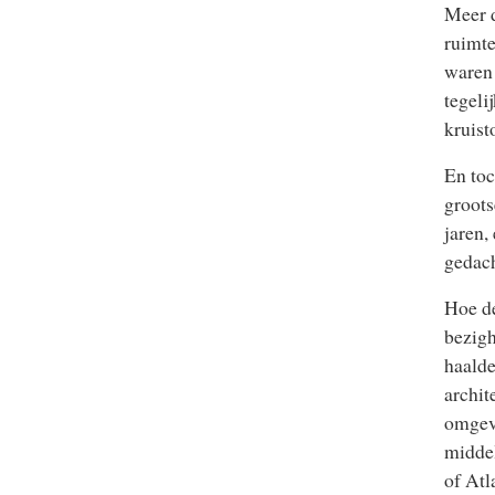
Meer d
ruimte
waren 
tegeli
kruist
En toc
groots
jaren,
gedach
Hoe de
bezigh
haalde
archi
omgevi
middel
of Atla