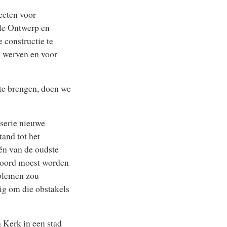
ecten voor
le Ontwerp en
 constructie te
e werven en voor
te brengen, doen we
 serie nieuwe
and tot het
én van de oudste
woord moest worden
oblemen zou
ig om die obstakels
 Kerk in een stad