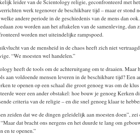
kelijk leider van de Scientology religie,
geconfronteerd met he
 verrichten werk tegenover de beschikbare tijd – maar er stond 
 welke andere periode in de geschiedenis van de mens dan ook. 
gedaan zou worden aan het aftakelen van de samenleving, dan 
ronteerd worden met uiteindelijke rampspoed.
ikvlucht van de mensheid in de chaos heeft zich niet vertraagd”
vige. “We moesten wel handelen.”
ology heeft de tools om de achteruitgang om te draaien. Maar h
ols aan voldoende mensen leveren in de beschikbare tijd? Een
ken te openen op een schaal die groot genoeg was om de klus 
teerde weer een ander obstakel: hoe bouw je genoeg Kerken di
sende criteria van de religie – en die snel genoeg klaar te hebbe
n zeiden dat we de dingen geleidelijk aan moesten doen”, zei
. “Maar dat bracht ons nergens en het duurde te lang om gebouw
 en te openen.”