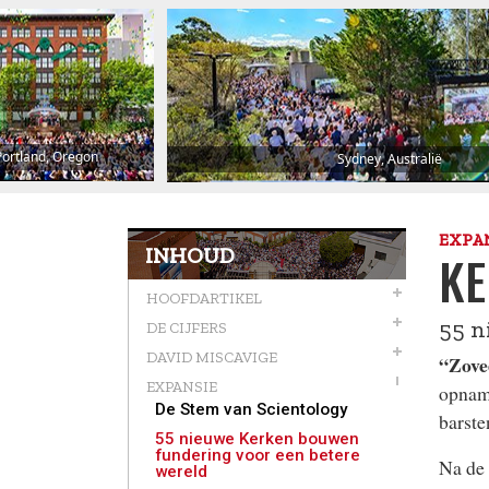
Portland, Oregon
Sydney, Australië
EXPA
INHOUD
KE
HOOFDARTIKEL
55 n
DE CIJFERS
DAVID MISCAVIGE
“Zovee
EXPANSIE
opname
De Stem van Scientology
barste
55 nieuwe Kerken bouwen
fundering voor een betere
Na de 
wereld