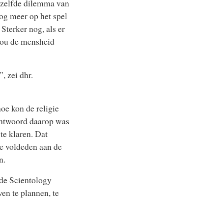
tzelfde dilemma van
nog meer op het spel
Sterker nog, als er
zou de mensheid
, zei dhr.
oe kon de religie
 antwoord daarop was
te klaren. Dat
e voldeden aan de
n.
 de Scientology
en te plannen, te