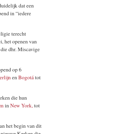
uidelijk dat een
end in “iedere
igie terecht
ei, het openen van
 die dhr. Miscavige
opend op 6
erlijn
en
Bogotá
tot
erken die hun
em
in
New York,
tot
an het begin van dit
5 nieuwe Kerken die