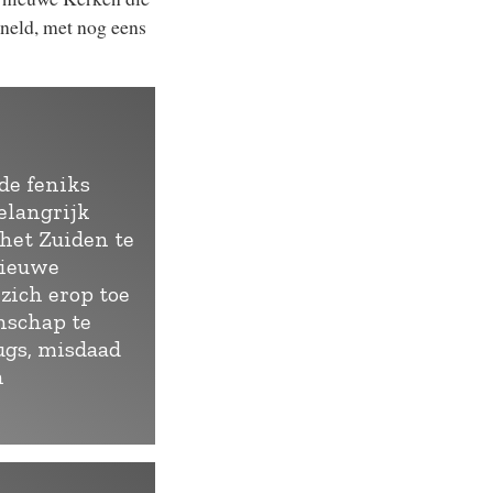
sneld, met nog eens
 de feniks
elangrijk
het Zuiden te
nieuwe
zich erop toe
nschap te
ugs, misdaad
n