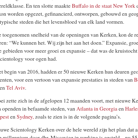
reldklasse. En ten slotte maakte
Buffalo in de staat New York
d
on worden opgezet, gefinancierd, ontworpen, gebouwd en geop
 typische steden die het levensbloed van elk land vormen.
 toegenomen snelheid van de openingen van Kerken, kon de rel
ren: “We kunnen het. Wij zijn het aan het doen.” Expansie, gro
 gebieden voor meer groei en expansie – dat was de kruistocht
cientology voor ogen had.
t begin van 2016, hadden er 50 nieuwe Kerken hun deuren ge
enten, voor een vertoon van expansie prestaties in steden van
B
en
Tel Aviv
.
ei zette zich in de afgelopen 12 maanden voort, met nieuwe K
n openden in befaamde steden, van
Atlanta in Georgia
en
Harl
pest
en
Sydney,
zoals te zien is in de volgende pagina’s.
uwe Scientology Kerken over de hele wereld zijn het plan dat a
 millennium door dhr. Miscavige in werking is gesteld – nu 5