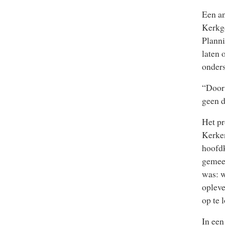
Een an
Kerkge
Planni
laten 
onders
“Door 
geen d
Het pr
Kerke
hoofdk
gemee
was: w
opleve
op te 
In een