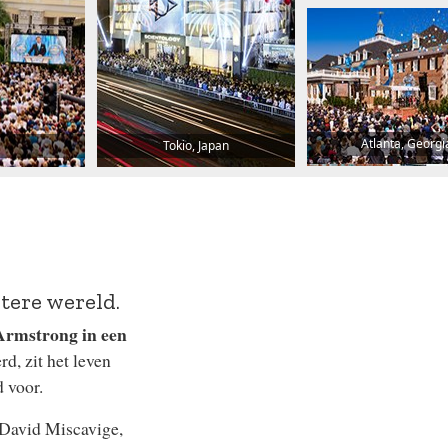
Atlanta, Georgi
Tokio, Japan
tere wereld.
 Armstrong in een
d, zit het leven
d voor.
David Miscavige,