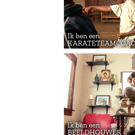
Ik ben een
KARATETEAMCOA
Ik ben een
BEELDHOUWER