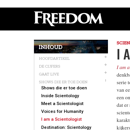
SCIE
INHOUD
I 
HOOFDARTIKEL
I am a
DE CIJFERS
denkba
GAAT LIVE
serie 
SHOWS DIE ER TOE DOEN
Shows die er toe doen
van ee
Inside Scientology
een on
Meet a Scientologist
dat er
Voices for Humanity
scient
karakt
I am a Scientologist
kijker
Destination: Scientology