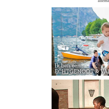
allema
Ik ben een
ECHTGENOOT & VA