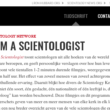
L RON HUBBARD.ORG
SCIENTOLOGY NEWS.ORG
TIJDSCHRIFT
CONTA
NTOLOGY NETWORK
AM A SCIENTOLOGIST
 Scientologist
toont scientologen uit alle hoeken van de wereld 
re beroepen, en geeft persoonlijke verslagen over hoe hun leven
toont vele tientallen 1-2 minuten durende filmpjes, weergegev
n half uur. Het effect van zoveel mensen van zoveel achtergron
thullende ervaring. Daaruit blijkt hoe divers de Scientology Ker
 niet één soort, één geslacht, één nationaliteit of één leeftijd is, 
oloog” kan worden beschouwd. Deze filmpjes en dit programm
erschets geven van meer en meer mensen van elke kerk in elk l
s een nog breder overzicht geven van de vele scientologen die er