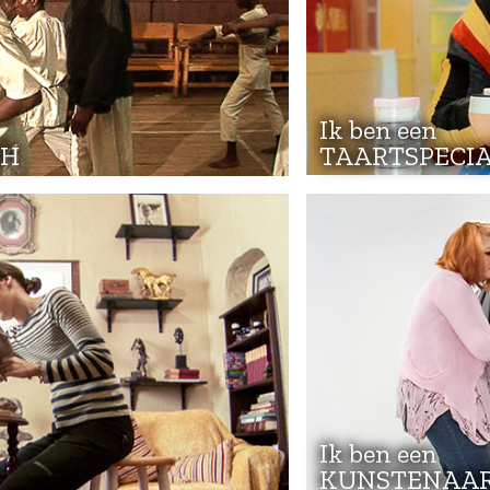
Ik ben een
CH
TAARTSPECIA
Ik ben een
KUNSTENAA