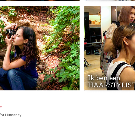
Ik ben een
HAARSTYLIS
e
for Humanity