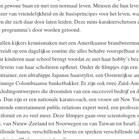
n gewone baan en met een normaal leven. Mensen die hun lev
leer van vriendelijkheid en de basisprincipes voor het leven, w
 en die zich daar door laten leiden. Deze mini-karakterschetsen 
e programma’s door worden getoond.
ullen kijkers kennismaken met een Amerikaanse brandweerman, 
reidt op een dagelijkse routine die alles behalve voorspelbaar 
ar kinderen naar school brengt voordat ze met haar hobby’s bezi
 levens van haar scholieren opfleurt. Onder de filmpjes zijn ee
trainer, een ultrahippe Japanse haarstylist, een Oostenrijkse a
zinnige Colombiaanse banketbakker. Er zijn ook twee Zuid-Am
edingontwerpers die droomden van een succesvol bedrijf en di
. Dan zijn er een nationale karatecoach, een vrouw uit New Yor
tende entertainment public relations expert werd, een professi
lifornië en zo veel meer. Deze filmpjes gaan over scientologen 
, van Nieuw-Zeeland tot Noorwegen en van Taiwan tot Israël.
illende banen, verschillende levens en spreken verschillende t