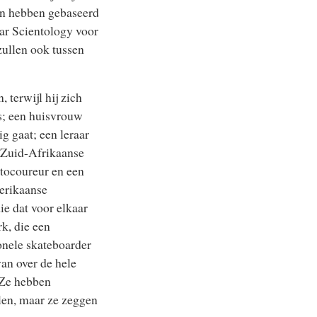
en hebben gebaseerd
aar Scientology voor
zullen ook tussen
terwijl hij zich
is; een huisvrouw
g gaat; een leraar
n Zuid-Afrikaanse
utocoureur en een
erikaanse
e dat voor elkaar
k, die een
onele skateboarder
van over de hele
 Ze hebben
alen, maar ze zeggen