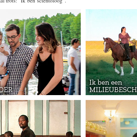
al trots: “Ik ben scientoloog”.
Ik ben een
DER
MILIEUBESC