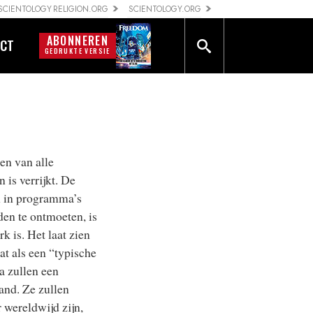
SCIENTOLOGY RELIGION.ORG
SCIENTOLOGY.ORG
ABONNEREN
CT
GEDRUKTE VERSIE
en van alle
 is verrijkt. De
en in programma’s
den te ontmoeten, is
k is. Het laat zien
dat als een “typische
a zullen een
and. Ze zullen
 wereldwijd zijn,