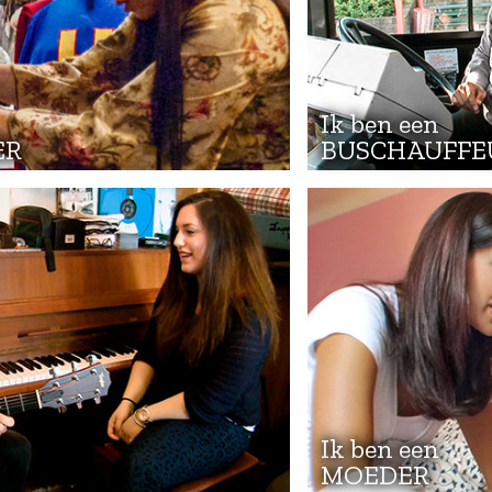
Ik ben een
ER
BUSCHAUFFE
Ik ben een
MOEDER