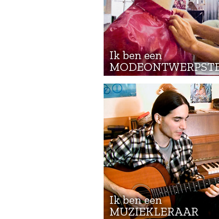
Ik ben een
MODEONTWERPST
Ik ben een
MUZIEKLERAAR