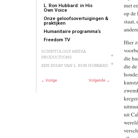
met ee
L. Ron Hubbard: in His
Own Voice
op de 
Onze geloofs­overtuigingen &
staat,
praktijken
ander
Humanitaire programma’s
Freedom TV
Hier z
voorbe
SCIENTOLOGY MEDIA
PRODUCTIONS
die ha
die de
EEN ESSAY VAN L. RON HUBBARD
honden
← Vorige
Volgende →
kunst
zwemkl
kregen
uitmun
uit Ca
wereld
versch