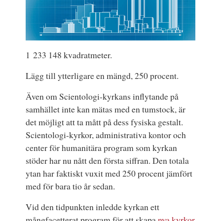
1 233 148 kvadratmeter.
Lägg till ytterligare en mängd, 250 procent.
Även om Scientologi-kyrkans
inflytande på
samhället
inte kan mätas med en tumstock, är
det möjligt att ta mått på dess fysiska gestalt.
Scientologi-kyrkor, administrativa kontor och
center för humanitära program som kyrkan
stöder har nu nått den första siffran. Den totala
ytan har faktiskt vuxit med 250 procent jämfört
med för bara tio år sedan.
Vid den tidpunkten inledde kyrkan ett
mångfacetterat program för att skapa
nya kyrkor