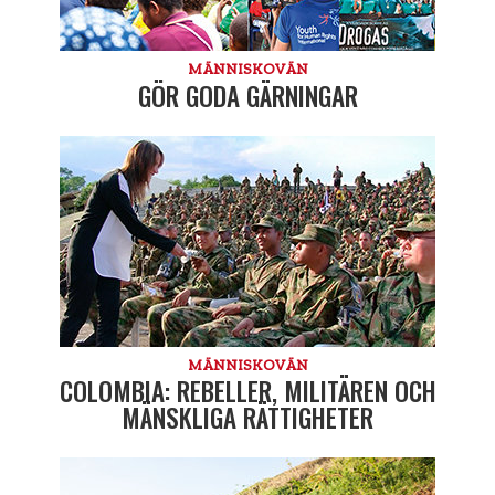
MÄNNISKOVÄN
GÖR GODA GÄRNINGAR
MÄNNISKOVÄN
COLOMBIA: REBELLER, MILITÄREN OCH
MÄNSKLIGA RÄTTIGHETER