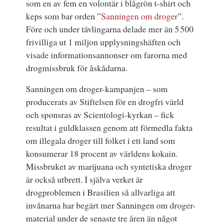
som en av fem en volontär i blågrön t-shirt och
keps som bar orden ”
Sanningen om droger
”.
Före och under tävlingarna delade mer än 5 500
frivilliga ut 1 miljon upplysningshäften och
visade informationsannonser om farorna med
drogmissbruk för åskådarna.
Sanningen om droger-kampanjen – som
producerats av Stiftelsen för en drogfri värld
och sponsras av Scientologi-kyrkan – fick
resultat i guldklassen genom att förmedla fakta
om illegala droger till folket i ett land som
konsumerar 18 procent av världens kokain.
Missbruket av marijuana och syntetiska droger
är också utbrett. I själva verket är
drogproblemen i Brasilien så allvarliga att
invånarna har begärt mer Sanningen om droger-
material under de senaste tre åren än något