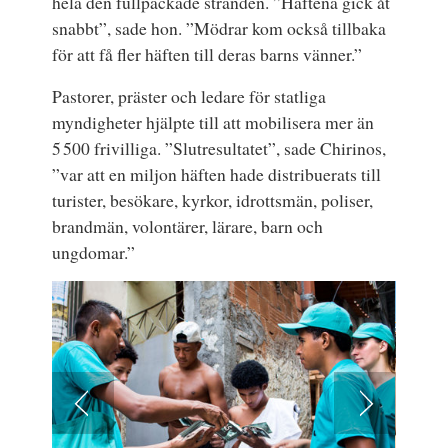
hela den fullpackade stranden. ”Häftena gick åt
snabbt”, sade hon. ”Mödrar kom också tillbaka
för att få fler häften till deras barns vänner.”
Pastorer, präster och ledare för statliga
myndigheter hjälpte till att mobilisera mer än
5 500 frivilliga. ”Slutresultatet”, sade Chirinos,
”var att en miljon häften hade distribuerats till
turister, besökare, kyrkor, idrottsmän, poliser,
brandmän, volontärer, lärare, barn och
ungdomar.”