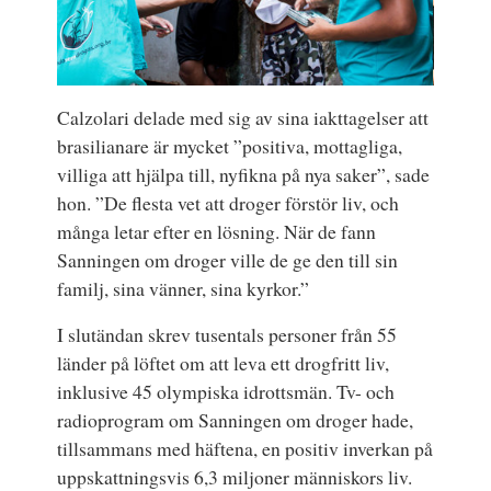
Calzolari delade med sig av sina iakttagelser att
brasilianare är mycket ”positiva, mottagliga,
villiga att hjälpa till, nyfikna på nya saker”, sade
hon. ”De flesta vet att droger förstör liv, och
många letar efter en lösning. När de fann
Sanningen om droger ville de ge den till sin
familj, sina vänner, sina kyrkor.”
I slutändan skrev tusentals personer från 55
länder på löftet om att leva ett drogfritt liv,
inklusive 45 olympiska idrottsmän. Tv- och
radioprogram om Sanningen om droger hade,
tillsammans med häftena, en positiv inverkan på
uppskattningsvis 6,3 miljoner människors liv.