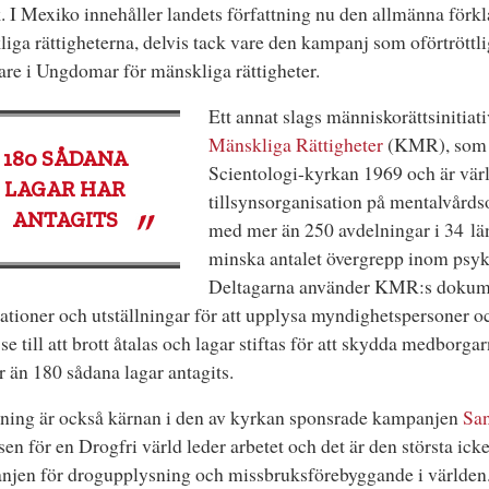
k. I Mexiko innehåller landets författning nu den allmänna förk
iga rättigheterna, delvis tack vare den kampanj som oförtröttli
are i Ungdomar för mänskliga rättigheter.
Ett annat slags människorättsinitiat
Mänskliga Rättigheter
(KMR), som 
180
SÅDANA
Scientologi-kyrkan 1969 och är vär
LAGAR HAR
tillsynsorganisation på mentalvår
ANTAGITS
med mer än 250 avdelningar i 34 län
minska antalet övergrepp inom psyki
Deltagarna använder KMR:s dokume
ationer och utställningar för att upplysa myndighetspersoner o
t se till att brott åtalas och lagar stiftas för att skydda medborga
er än 180 sådana lagar antagits.
ning är också kärnan i den av kyrkan sponsrade kampanjen
Sa
lsen för en Drogfri värld leder arbetet och det är den största icke
njen för drogupplysning och missbruksförebyggande i världe