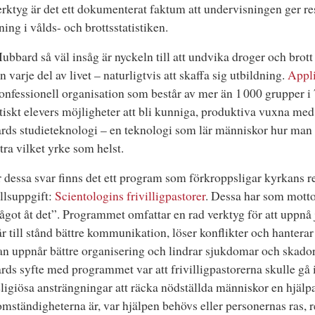
erktyg är det ett dokumenterat faktum att undervisningen ger resu
ing i vålds- och brottsstatistiken.
bbard så väl insåg är nyckeln till att undvika droger och brott –
an varje del av livet – naturligtvis att skaffa sig utbildning.
Appli
onfessionell organisation som består av mer än 1 000 grupper i 7
iskt elevers möjligheter att bli kunniga, produktiva vuxna med
ds studieteknologi – en teknologi som lär människor hur man lä
ra vilket yrke som helst.
 dessa svar finns det ett program som förkroppsligar kyrkans r
llsuppgift:
Scientologins frivilligpastorer
. Dessa har som motto
ågot åt det”. Programmet omfattar en rad verktyg för att uppnå j
r till stånd bättre kommunikation, löser konflikter och hanterar
n uppnår bättre organisering och lindrar sjukdomar och skador
ds syfte med programmet var att frivilligpastorerna skulle gå i
eligiösa ansträngningar att räcka nödställda människor en hjälp
omständigheterna är, var hjälpen behövs eller personernas ras, re