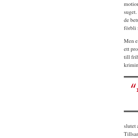
motion
suget.
de bet
förbli
Men ef
ett pr
till fr
krimin
slutet
Tillsa