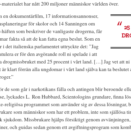
-materialet har nått 200 miljoner människor världen över.
 en dokumentärfilm, 17 informationsannonser,
nsplaneringar för skolor och 14 Sanningen om
25
-häften som beskriver de vanligaste drogerna, får
DR
ar fakta så att de kan fatta egna beslut. Som en
r i det italienska parlamentet uttryckte det: ”Jag
ratulera er för den avgörande roll ni spelade i att
 drogmissbruket med 25 procent i vårt land. […] Jag vet att ni i
t är klart förrän alla ungdomar i vårt land själva kan ta beslutet 
roger.”
r de som går i narkotikans fälla och antingen blir beroende ell
se, lyckades L. Ron Hubbard, Scientologins grundare, finna lö
ke-religiösa programmet som använder sig av dessa lösningar, 
ukare som människor som har ett problem, inte som själlösa ti
k sjukdom. Missbrukare hjälps försiktigt genom avvänjningen,
ner, och guidas sedan genom ett avgiftningsprogram som komb