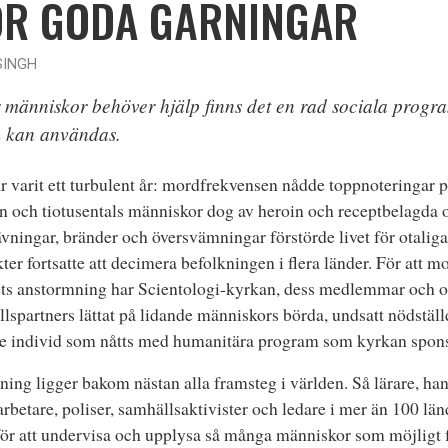
R GODA GÄRNINGAR
SINGH
 människor behöver hjälp finns det en rad sociala progra
 kan användas.
r varit ett turbulent år: mordfrekvensen nådde toppnoteringar p
n och tiotusentals människor dog av heroin och receptbelagda o
vningar, bränder och översvämningar förstörde livet för otaliga
kter fortsatte att decimera befolkningen i flera länder. För att 
ts anstormning har Scientologi-kyrkan, dess medlemmar och o
lspartners lättat på lidande människors börda, undsatt nödstäl
je individ som nåtts med humanitära program som kyrkan spons
ning ligger bakom nästan alla framsteg i världen. Så lärare, ha
arbetare, poliser, samhällsaktivister och ledare i mer än 100 län
ör att undervisa och upplysa så många människor som möjligt f