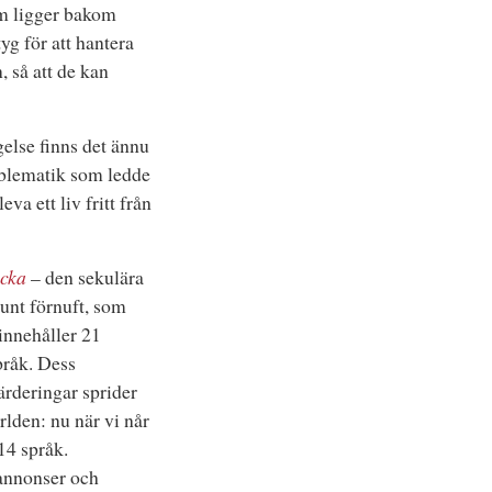
om ligger bakom
yg för att hantera
, så att de kan
else finns det ännu
roblematik som ledde
eva ett liv fritt från
ycka
– den sekulära
 sunt förnuft, som
innehåller 21
språk. Dess
ärderingar sprider
rlden: nu när vi når
14 språk.
annonser och