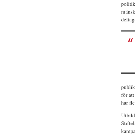
politi
mänskl
deltag
publik
för at
har fl
Utbild
Stifte
kampa