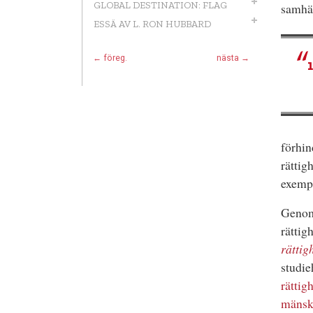
GLOBAL DESTINATION: FLAG
samhäl
ESSÄ AV L. RON HUBBARD
← föreg.
nästa →
förhin
rättig
exempl
Genom 
rättig
rättig
studie
rättig
mänskl