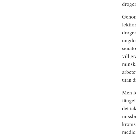
droger
Genom
lektio
droger
ungdom
senato
vill g
minska
arbete
utan d
Men fö
fängel
det ic
missbr
kronis
medici