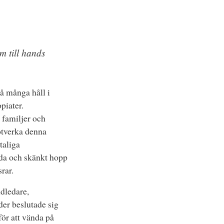
m till hands
å många håll i
piater.
 familjer och
motverka denna
taliga
lda och skänkt hopp
rar.
ndledare,
der beslutade sig
ör att vända på