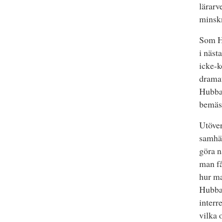
lärarv
minskn
Som Hu
i näst
icke-k
dramat
Hubbar
bemäst
Utöver
samhä
göra n
man få
hur ma
Hubbar
interr
vilka 