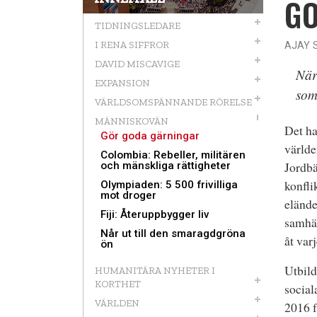
GÖ
TIDNINGSLEDARE
I RENA SIFFROR
AJAY 
DAVID MISCAVIGE
När
EXPANSION
som
VÄRLDSOMSPÄNNANDE RÖRELSE
MÄNNISKOVÄN
Det ha
Gör goda gärningar
världe
Colombia: Rebeller, militären
Jordbä
och mänskliga rättigheter
konfli
Olympiaden: 5 500 frivilliga
mot droger
elände
Fiji: Återuppbygger liv
samhäl
Når ut till den smaragdgröna
åt var
ön
Utbild
HUMANITÄRA NYHETER I
KORTHET
social
VÄRLDEN
2016 f