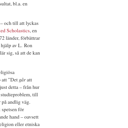
ltat, bl.a. en
 och till att lyckas
ed Scholastics
, en
2 länder, förbättrar
 hjälp av L. Ron
r sig, så att de kan
eligiösa
 att ”Det
går
att
ust detta – från hur
 studieproblem, till
 på andlig väg.
 spetsen för
ande hand – oavsett
ligion eller etniska