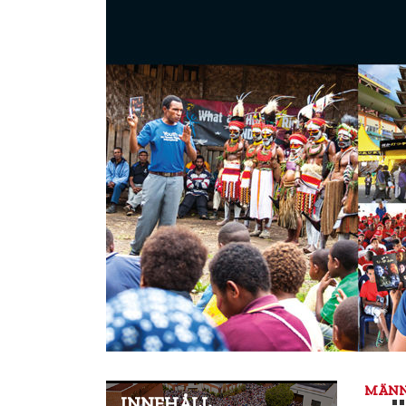
MÄNN
INNEHÅLL