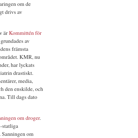
laringen om de
gt drivs av
iv är
Kommittén för
grundades av
ldens främsta
dsområdet. KMR, nu
der, har lyckats
atrin drastiskt.
ntärer, media,
ch den enskilde, och
rna. Till dags dato
nningen om droger
.
-statliga
n. Sanningen om