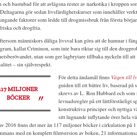
 och bastubad för att avlägsna rester av narkotika i kroppen s
 Deltagarna gör sedan livsfärdighetskurser som innehåller verkt
ungande faktorer som ledde till drogmissbruk från första början
 friska och drogfria.
tersom människors dåliga livsval kan göra att de hamnar i fäng
ogram, kallat Criminon, som inte bara riktar sig till den drogp
ihetsberövandet, utan som ger lagbrytare tillbaka nyckeln till att l
alitet – sin självrespekt.
För detta ändamål finns
Vägen till l
guiden till ett bättre liv, baserad på
117
MILJONER
skrevs av L. Ron Hubbard och som 
BÖCKER
levnadsregler på ett lättförståeligt 
konstruktiva principer och nyttiga v
sitt lugnande inflytande över hela vä
 av 2016 finns det mer än 117 miljoner böcker i cirkulation på 1
mmans med en komplett filmversion av boken, 21 informations