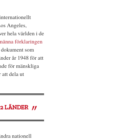
 internationellt
Los Angeles,
er hela världen i de
männa förklaringen
t dokument som
änder år 1948 för att
ade för mänskliga
att dela ut
92
LÄNDER
ändra nationell