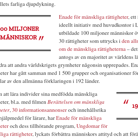
lets farliga djupdykning.
Enade för mänskliga rättigheter
, ett
ideellt initiativ med huvudkontor i 
100
MILJONER
utbildade 100 miljoner människor öv
MÄNNISKOR
30 rättigheter som uttrycks i
den all
om de mänskliga rättigheterna
– de
antogs av en majoritet av världens l
dra att andra världskrigets grymheter någonsin upprepades. En
heter har gått samman med 1 500 grupper och organisationer för 
ar av den allmänna förklaringen i 192 länder.
att lära individer sina medfödda mänskliga
heter, bl.a. med filmen
Berättelsen om mänskliga
1
heter
,
30 informations­annonser
och innehållsrika
hjälpmedel för lärare, har
Enade för mänskliga
heter
och dess tillhörande program,
Ungdomar för
iga rättigheter
, lyckats förbättra människors attityd och att för