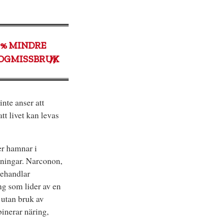
% MINDRE
OGMISSBRUK
nte anser att
att livet kan levas
er hamnar i
sningar. Narconon,
behandlar
ng som lider av en
 utan bruk av
inerar näring,