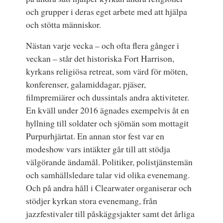
och grupper i deras eget arbete med att hjälpa
och stötta människor.
Nästan varje vecka – och ofta flera gånger i
veckan – står det historiska Fort Harrison,
kyrkans religiösa retreat, som värd för möten,
konferenser, galamiddagar, pjäser,
filmpremiärer och dussintals andra aktiviteter.
En kväll under 2016 ägnades exempelvis åt en
hyllning till soldater och sjömän som mottagit
Purpurhjärtat. En annan stor fest var en
modeshow vars intäkter går till att stödja
välgörande ändamål. Politiker, polistjänstemän
och samhällsledare talar vid olika evenemang.
Och på andra håll i Clearwater organiserar och
stödjer kyrkan stora evenemang, från
jazzfestivaler till påskäggsjakter samt det årliga