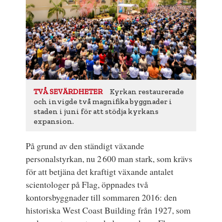
Kyrkan restaurerade
TVÅ SEVÄRDHETER
och invigde två magnifika byggnader i
staden i juni för att stödja kyrkans
expansion.
På grund av den ständigt växande
personalstyrkan, nu 2 600 man stark, som krävs
för att betjäna det kraftigt växande antalet
scientologer på Flag, öppnades två
kontorsbyggnader till sommaren 2016: den
historiska West Coast Building från 1927, som