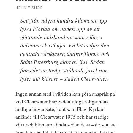
JOHN F. SUGG
Sett från några hundra kilometer upp
lyses Florida om natten upp av ett
glittrande halsband av städer längs
delstatens kustlinjer. En bit nedför den
centrala västkusten tindrar Tampa och
Saint Petersburg klart av ljus. Sedan
finns det en tredje strålande juvel som
lyser allt klarare – staden Clearwater.
Ingen annan stad i världen kan göra anspråk på
vad Clearwater har: Scientologi-religionens
andliga huvudsäte
, känt som
Flag
. Kyrkan
anlände till Clearwater 1975 och har stadigt
växt och blomstrat ända sedan dess – de senaste
åren har den faktiskt surrat av intensiv aktivitet.