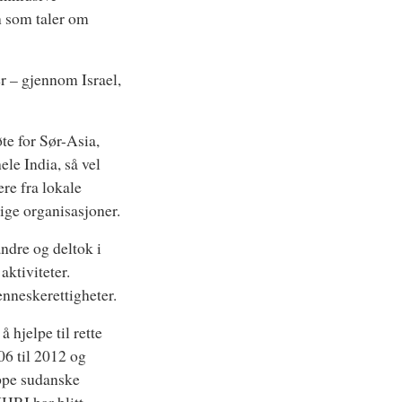
n som taler om
r – gjennom Israel,
e for Sør-Asia,
le India, så vel
re fra lokale
lige organisasjoner.
ndre og deltok i
aktiviteter.
nneskerettigheter.
 hjelpe til rette
06 til 2012 og
uppe sudanske