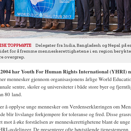
Delegater fra India, Bangladesh og Nepal på
ISK TOPPMØTE
eidet for å fremme menneskerettighetene i en region berykt
re overgrep.
 2004 har Youth For Human Rights International (YHRI) 
ner mennesker gjennom organisasjonens årlige World Educatio
ale sentre, skoler og universiteter i både store byer og fjernt
n 80 land.
 er å opplyse unge mennesker om Verdenserklæringen om Menn
t de blir livslange forkjempere for toleranse og fred. Disse gra
tet mot å øke forståelsen av menneskerettighetene blant de unge
RI-avdelinger. De presenterer ofte høytstående tjenestemenn, 