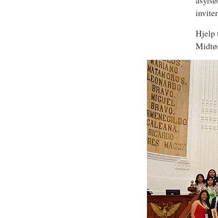
asylsø
invite
Hjelp 
Midtøs