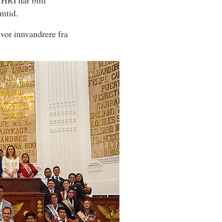
YHRI har blitt
emtid.
hvor innvandrere fra