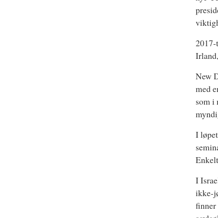
presid
viktig
2017-t
Irland
New De
med en
som i 
myndig
I løpe
semina
Enkelt
I Isra
ikke-j
finner