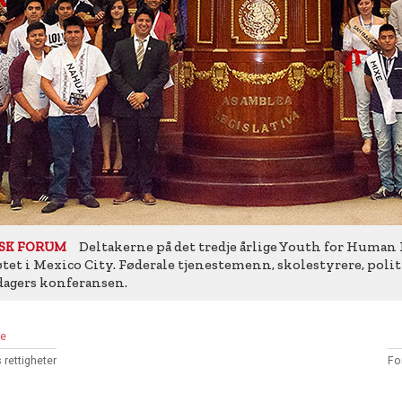
Deltakerne på det tredje årlige Youth for Human
SK FORUM
et i Mexico City. Føderale tjenestemenn, skolestyrere, politi
dagers konferansen.
ge
 rettigheter
Fo