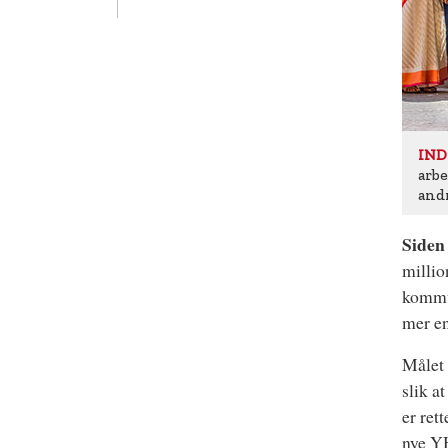
IND
arb
and
Siden
millio
kommun
mer en
Målet
slik a
er ret
nye YH