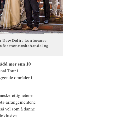
 en New Delhi-konferanse
et for menneskehandel og
nådd mer enn 10
nal Tour i
liggende områder i
eskerettighetene
srots-arrangementene
 så vel som å danne
inklusive