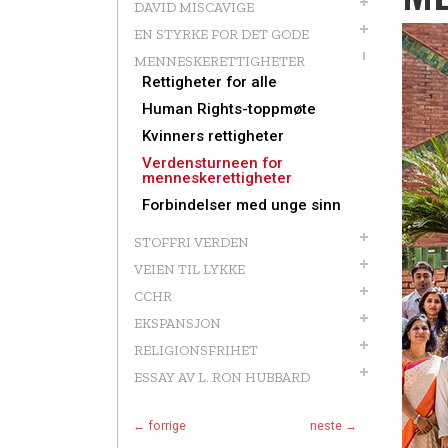
DAVID MISCAVIGE
EN STYRKE FOR DET GODE
MENNESKE­RETTIGHETER
Rettigheter for alle
Human Rights-toppmøte
Kvinners rettigheter
Verdensturneen for
menneskerettigheter
Forbindelser med unge sinn
STOFFRI VERDEN
VEIEN TIL LYKKE
CCHR
EKSPANSJON
RELIGIONSFRIHET
ESSAY AV L. RON HUBBARD
← forrige
neste →