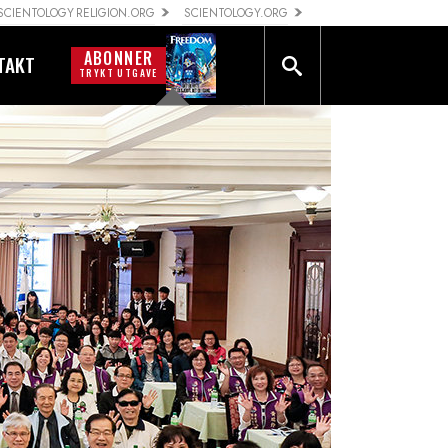
SCIENTOLOGY RELIGION.ORG
SCIENTOLOGY.ORG
ABONNER
TAKT
TRYKT UTGAVE