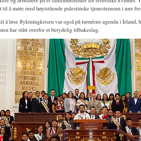
kere og arbeidere på et samfunnssenter for eritreiske kvinner. 
rt til å møte med høytstående palestinske tjenestemenn i nær fr
til å løse flyktningkrisen var også på turnéens agenda i Irland, 
ten har stått overfor et betydelig tilbakeslag.