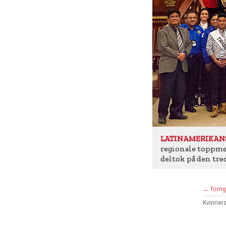
LATINAMERIKAN
regionale toppmøt
deltok på den tre
← forri
Kvinners