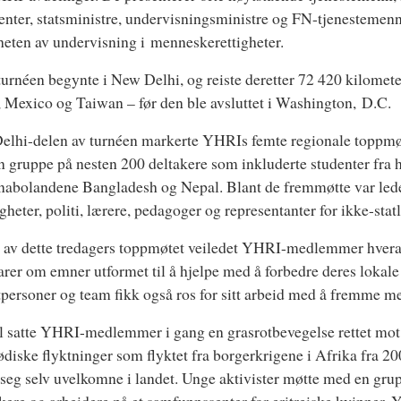
enter, statsministre, undervisningsministre og FN-tjenestemen
heten av undervisning i menneskerettigheter.
urnéen begynte i New Delhi, og reiste deretter 72 420 kilomete
, Mexico og Taiwan – før den ble avsluttet i Washington, D.C.
lhi-delen av turnéen markerte YHRIs femte regionale toppmøt
 gruppe på nesten 200 deltakere som inkluderte studenter fra he
nabolandene Bangladesh og Nepal. Blant de fremmøtte var lede
heter, politi, lærere, pedagoger og representanter for ikke-stat
t av dette tredagers toppmøtet veiledet YHRI-medlemmer hvera
rer om emner utformet til å hjelpe med å forbedre deres lokale 
personer og team fikk også ros for sitt arbeid med å fremme me
el satte YHRI-medlemmer i gang en grasrotbevegelse rettet mot å
ødiske flyktninger som flyktet fra borgerkrigene i Afrika fra 20
 seg selv uvelkomne i landet. Unge aktivister møtte med en gr