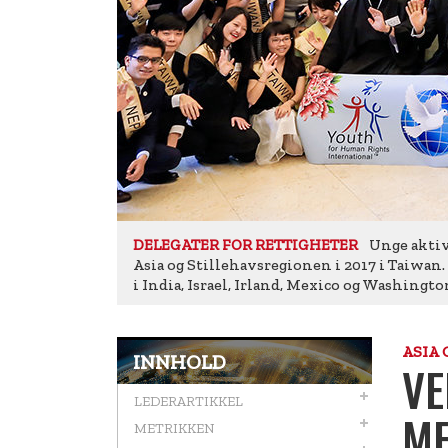
Unge aktiv
DELEGATER FOR RETTIGHETER
Asia og Stillehavsregionen i 2017 i Taiwa
i India, Israel, Irland, Mexico og Washington
ASIA
INNHOLD
VE
LEDERARTIKKEL
ME
METRIKKEN