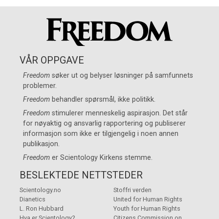
VÅR OPPGAVE
Freedom
søker ut og belyser løsninger på samfunnets
problemer.
Freedom
behandler spørsmål, ikke politikk.
Freedom
stimulerer menneskelig aspirasjon. Det står
for nøyaktig og ansvarlig rapportering og publiserer
informasjon som ikke er tilgjengelig i noen annen
publikasjon.
Freedom
er
Scientology Kirkens
stemme.
BESLEKTEDE NETTSTEDER
Scientology.no
Stoffri verden
Dianetics
United for Human Rights
L. Ron Hubbard
Youth for Human Rights
Hva er Scientology?
Citizens Commission on