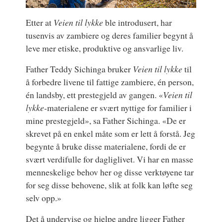
Etter at
Veien til lykke
ble introdusert, har
tusenvis av zambiere og deres familier begynt å
leve mer etiske, produktive og ansvarlige liv.
Father Teddy Sichinga bruker
Veien til lykke
til
å forbedre livene til fattige zambiere, én person,
én landsby, ett prestegjeld av gangen. «
Veien til
lykke-
materialene er svært nyttige for familier i
mine prestegjeld», sa Father Sichinga. «De er
skrevet på en enkel måte som er lett å forstå. Jeg
begynte å bruke disse materialene, fordi de er
svært verdifulle for dagliglivet. Vi har en masse
menneskelige behov her og disse verktøyene tar
for seg disse behovene, slik at folk kan løfte seg
selv opp.»
Det å undervise og hjelpe andre ligger Father