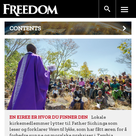
CONTENTS
Lokale
EN KIRKE ER HVOR DU FINNER DEN
kirkemedlemmer lytter til Father Sichinga som
leser og forklarer
Veien til lykke
, som har fått æren for å
forbedre sunne og moralske praksiser i Zambia.