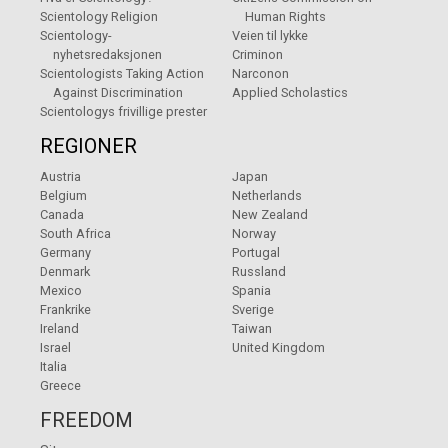
Scientology Religion
Human Rights
Scientology-
Veien til lykke
nyhetsredaksjonen
Criminon
Scientologists Taking Action
Narconon
Against Discrimination
Applied Scholastics
Scientologys frivillige prester
REGIONER
Austria
Japan
Belgium
Netherlands
Canada
New Zealand
South Africa
Norway
Germany
Portugal
Denmark
Russland
Mexico
Spania
Frankrike
Sverige
Ireland
Taiwan
Israel
United Kingdom
Italia
Greece
FREEDOM