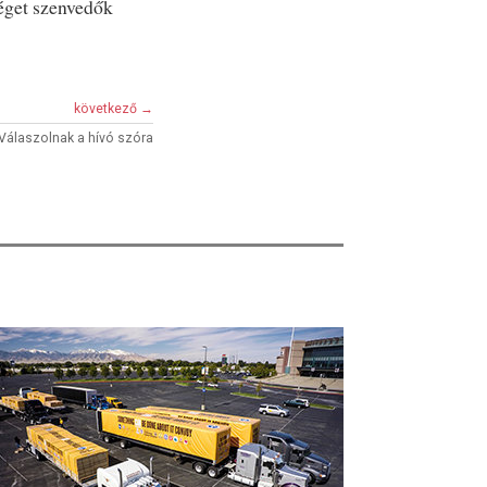
éget szenvedők
következő →
Válaszolnak a hívó szóra