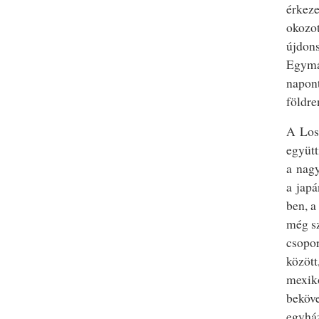
érkeze
okozot
újdons
Egymás
napont
földre
A Los 
együtt
a nagy
a japá
ben, a
még s
csopor
között
mexikó
beköve
egyház