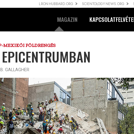
L RON HUBBARD.ORG
SCIENTOLOGY NEWS.ORG
MAGAZIN
KAPCSOLATFELVÉTE
P-MEXIKÓI FÖLDRENGÉS
 EPI­CENTRUMBAN
 B. GALLAGHER