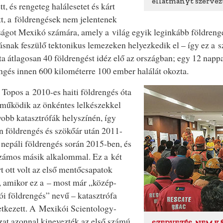
ellátmányt szervezte
tt, és rengeteg halálesetet és kárt
t, a földrengések nem jelentenek
ágot Mexikó számára, amely a világ egyik leginkább földrengé
nak feszülő tektonikus lemezeken helyezkedik el – így ez a s
a átlagosan 40 földrengést idéz elő az országban; egy 12 napp
ngés innen 600 kilométerre 100 ember halálát okozta.
Topos a 2010-es haiti földrengés óta
működik az önkéntes lelkészekkel
obb katasztrófák helyszínén, így
n földrengés és szökőár után 2011-
 nepáli földrengés során 2015-ben, és
zámos másik alkalommal. Ez a két
t ott volt az első mentőcsapatok
, amikor ez a – most már „közép-
i földrengés” nevű – katasztrófa
tkezett. A Mexikói Scientology-
at azonnal kinevezték az első számú