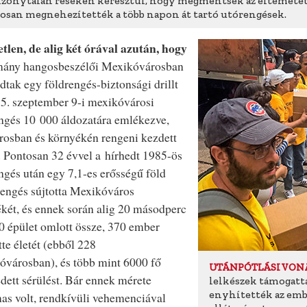
bizonytalan réseken keresztül, hogy megmentsék az eltemetet
posan megnehezítették a több napon át tartó utórengések.
tlen, de alig két órával azután, hogy
mány hangosbeszélői Mexikóvárosban
adtak egy földrengés-biztonsági drillt
5. szeptember 9-i mexikóvárosi
ngés 10 000 áldozatára emlékezve,
rosban és környékén rengeni kezdett
. Pontosan 32 évvel a hírhedt 1985-ös
ngés után egy 7,1-es erősségű föld
 rengés sújtotta Mexikóváros
két, és ennek során alig 20 másodperc
40 épület omlott össze, 370 ember
tte életét (ebből 228
városban), és több mint 6000 fő
UTÁNPÓTLÁSI VON
dett sérülést. Bár ennek mérete
lelkészek támogatt
enyhítették az emb
as volt, rendkívüli vehemenciával