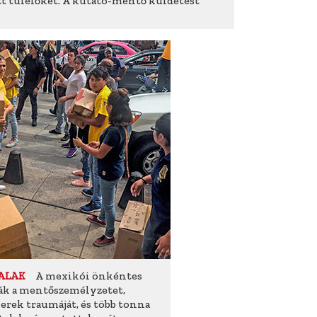
t túlélőket. A kutató-mentő küldetést
A mexikói önkéntes
ALAK
ák a mentőszemélyzetet,
erek traumáját, és több tonna