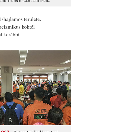
k le, és osztottak szét.
shajlamos területe.
zeizmikus koktél
al korábbi