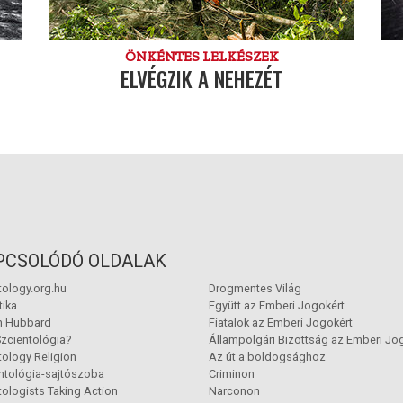
ÖNKÉNTES LELKÉSZEK
ELVÉGZIK A NEHEZÉT
PCSOLÓDÓ OLDALAK
tology.org.hu
Drogmentes Világ
tika
Együtt az Emberi Jogokért
n Hubbard
Fiatalok az Emberi Jogokért
Szcientológia?
Állampolgári Bizottság az Emberi Jo
tology Religion
Az út a boldogsághoz
ntológia-sajtószoba
Criminon
tologists Taking Action
Narconon