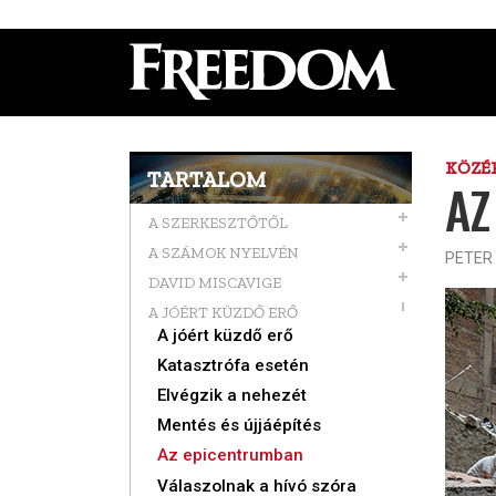
KÖZÉ
TARTALOM
AZ
A SZERKESZTŐTŐL
A SZÁMOK NYELVÉN
PETER
DAVID MISCAVIGE
A JÓÉRT KÜZDŐ ERŐ
A jóért küzdő erő
Katasztrófa esetén
Elvégzik a nehezét
Mentés és újjáépítés
Az epi­centrumban
Válaszolnak a hívó szóra