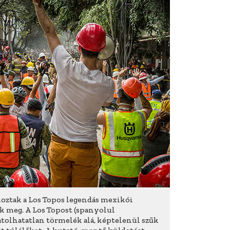
oztak a Los Topos legendás mexikói
k meg. A Los Topost (spanyolul
atolhatatlan törmelék alá, képtelenül szűk