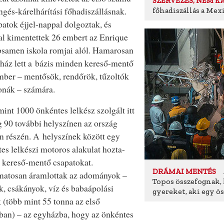
SZERVEZÉS, NEM K
ngés-kárelhárítási főhadiszállásnak.
főhadiszállás a Me
atok éjjel-nappal dolgoztak, és
l kimentettek 26 embert az Enrique
samen iskola romjai alól. Hamarosan
ház lett a bázis minden kereső-mentő
ber – mentősök, rendőrök, tűzoltók
onák – számára.
int 1000 önkéntes lelkész szolgált itt
 90 további helyszínen az ország
 részén. A helyszínek között egy
es lelkészi motoros alakulat hozta-
a kereső-mentő csapatokat.
DRÁMAI MENTÉS
matosan áramlottak az adományok –
Topos összefognak
k, csákányok, víz és babaápolási
gyereket, aki egy ö
 (több mint 55 tonna az első
an) – az egyházba, hogy az önkéntes