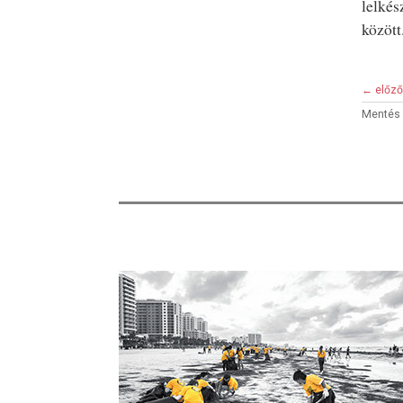
lelkés
között
← előző
Mentés 