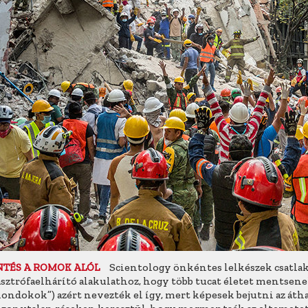
Scientology önkéntes lelkészek csatlak
TÉS A ROMOK ALÓL
sztrófaelhárító alakulathoz, hogy több tucat életet mentsene
ondokok”) azért nevezték el így, mert képesek bejutni az áth