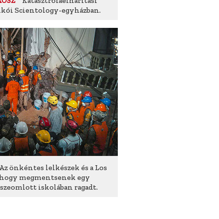
Katasztrófaelhárítási
ÁOSZ
xikói Scientology-egyházban.
Az önkéntes lelkészek és a Los
, hogy megmentsenek egy
sszeomlott iskolában ragadt.