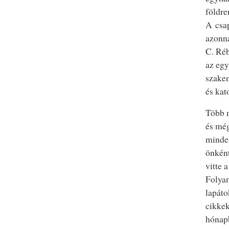
földre
A csap
azonna
C. Réb
az egy
szakem
és kat
Több m
és még
minden
önként
vitte 
Folya
lapáto
cikkek
hónapb