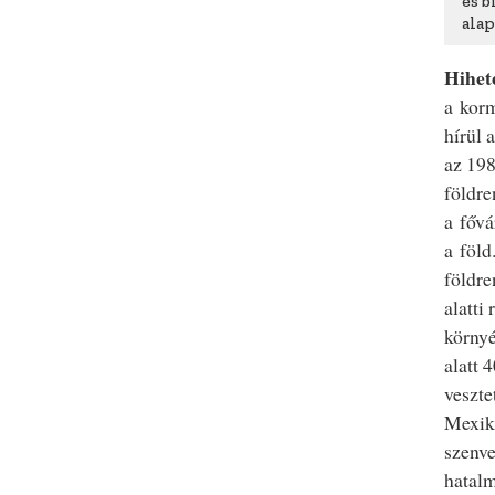
és 
ala
Hihete
a kor
hírül 
az 198
földre
a fővá
a föld
földre
alatti
környé
alatt 
veszte
Mexikó
szenve
hatalm