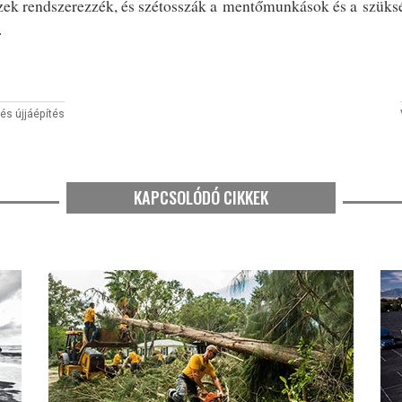
zek rendszerezzék, és szétosszák a mentőmunkások és a szüks
.
és újjáépítés
KAPCSOLÓDÓ CIKKEK