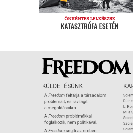
ÖNKÉNTES LELKÉSZEK
KATASZTRÓFA ESETÉN
KÜLDETÉSÜNK
KA
A
Freedom
feltárja a társadalom
Scien
Diane
problémáit, és rávilágít
L. Ro
a megoldásaikra.
Mi a 
A
Freedom
problémákkal
Scien
foglalkozik, nem politikával.
Szcie
Scien
A
Freedom
segíti az emberi