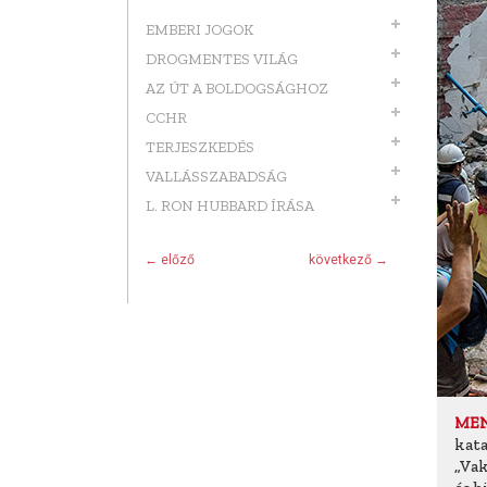
EMBERI JOGOK
DROGMENTES VILÁG
AZ ÚT A BOLDOGSÁGHOZ
CCHR
TERJESZKEDÉS
VALLÁSSZABADSÁG
L. RON HUBBARD ÍRÁSA
← előző
következő →
MEN
kata
„Vak