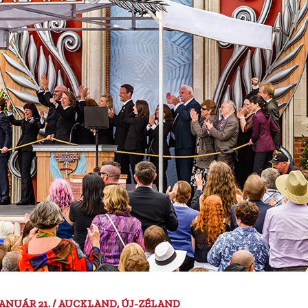
 JANUÁR 21. / AUCKLAND, ÚJ-ZÉLAND