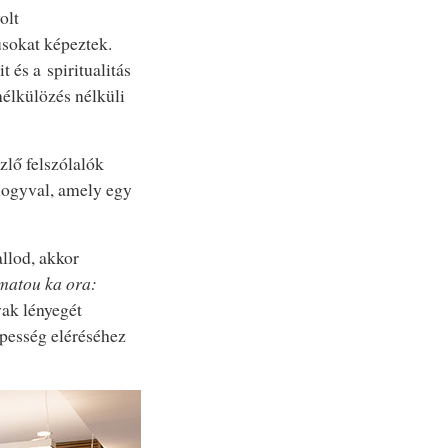
olt
usokat képeztek.
 és a spiritualitás
nélkülözés nélküli
lő felszólalók
ologyval, amely egy
llod, akkor
matou ka ora:
ak lényegét
épesség eléréséhez