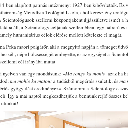
4-ben alapított patinás intézményt 1927-ben kibővítették. Ez v
tháromság Metodista Teológiai Iskola, ahol keresztény teológ
 Scientológusok szellemi központjaként újjászületve ismét a hit
latába áll, a Scientology céljának szellemében: egy háború és 
 amely humanitárius célok elérése mellett kötelezte el magát.
a Peka maori polgárőr, aki a megnyitó napján a tömeget üdvöz
 beszélt, népe bölcsességét emlegette, és az egységet a Scient
szellemi cél irányába mutat.
i nyelven van egy mondásunk: »
Ma rongo ka mohio,
azaz ha ha
dod;
ma mohio ka matou:
a tudásból megértés születik; és
ma 
értés gyógyulást eredményez«. Számomra a Scientology e szav
eli. Így a mai naptól megkezdhetjük a bennünk rejlő összes k
 utunkat!”