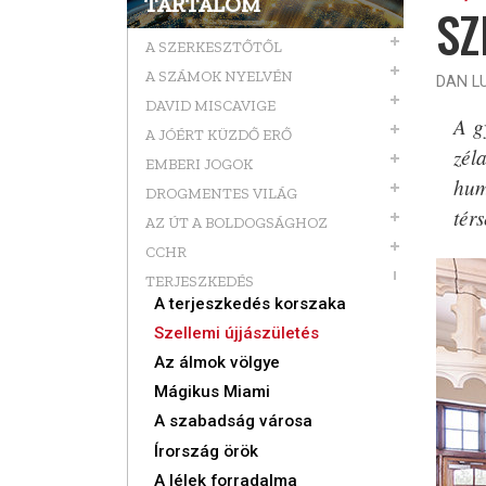
TARTALOM
SZ
A SZERKESZTŐTŐL
A SZÁMOK NYELVÉN
DAN L
DAVID MISCAVIGE
A g
A JÓÉRT KÜZDŐ ERŐ
zél
EMBERI JOGOK
hum
DROGMENTES VILÁG
tér
AZ ÚT A BOLDOGSÁGHOZ
CCHR
TERJESZKEDÉS
A terjeszkedés korszaka
Szellemi újjászületés
Az álmok völgye
Mágikus Miami
A szabadság városa
Írország örök
A lélek forradalma