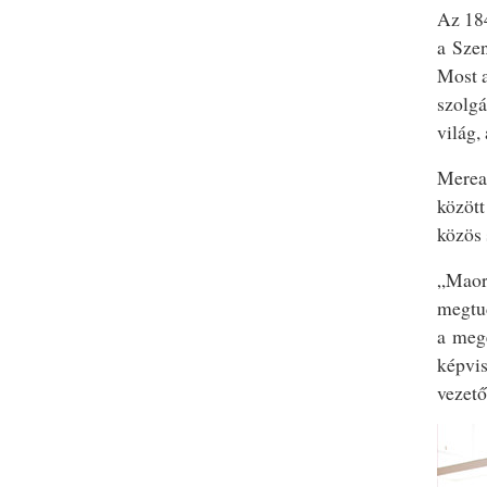
Az 184
a Szen
Most a
szolgá
világ,
Merean
között
közös 
„Maor
megtu
a meg
képvis
vezető