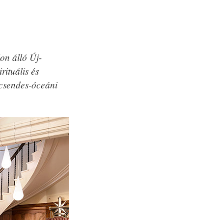
on álló Új-
ituális és
 csendes-óceáni