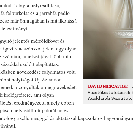
kált tölgyfa helyreállítása,
fa falburkolat és a jarrahfa padló
zése már önmagában is műalkotássá
a létesítményt.
yitó jelentős mérföldkövet és
 igazi reneszánszot jelent egy olyan
 számára, amelyet jóval több mint
századdal ezelőtt alapítottak.
közben növekedése folyamatos volt,
rábbi helyiségei Új-Zélandon
lennek bizonyultak a megnövekedett
DAVID MISCAVIGE
Vezetőtestületének E
k kielégítésére, ami olyan
Aucklandi Scientolo
ületést eredményezett, amely ebben
ásan helyreállított palotában és
ntology szellemiséggel és oktatással kapcsolatos hagyományain
ilvánul.