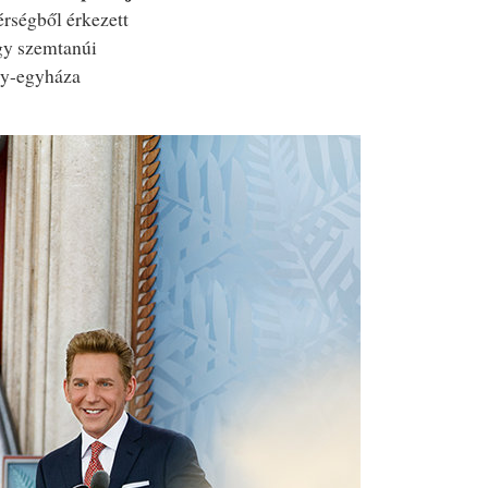
érségből érkezett
gy szemtanúi
gy-egyháza