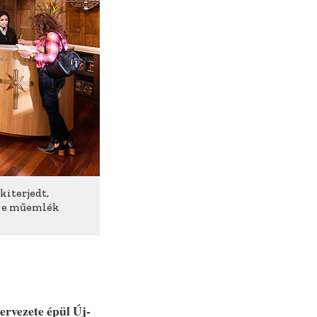
kiterjedt,
t e műemlék
ervezete épül Új-