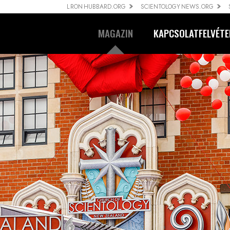
L RON HUBBARD.ORG
SCIENTOLOGY NEWS.ORG
MAGAZIN
KAPCSOLATFELVÉTE