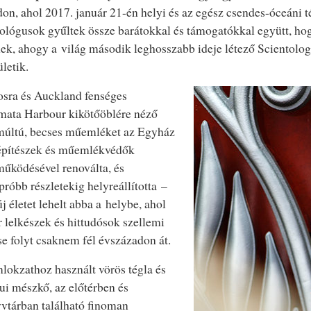
on, ahol 2017. január 21-én helyi és az egész csendes-óceáni t
ológusok gyűltek össze barátokkal és támogatókkal együtt, ho
ek, ahogy a világ második leghosszabb ideje létező Scientolo
ületik.
sra és Auckland fenséges
mata Harbour kikötőöblére néző
múltú, becses műemléket az Egyház
 építészek és műemlékvédők
űködésével renoválta, és
próbb részletekig helyreállította –
új életet lehelt abba a helybe, ahol
 lelkészek és hittudósok szellemi
e folyt csaknem fél évszázadon át.
okzathoz használt vörös tégla és
i mészkő, az előtérben és
vtárban található finoman