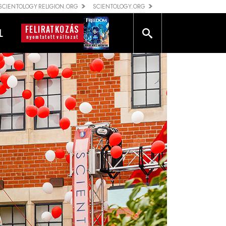
SCIENTOLOGY RELIGION.ORG
SCIENTOLOGY.ORG
FELIRATKOZÁS
L
nyomtatott változat