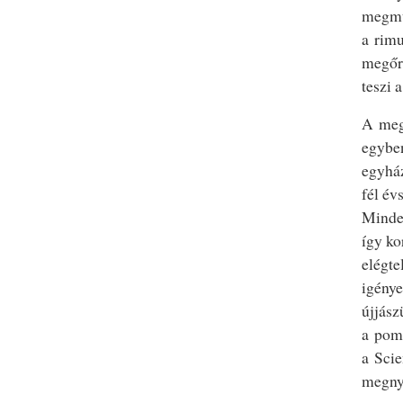
megmun
a rimu
megőr
teszi 
A megn
egyben
egyház
fél év
Minde
így ko
elégte
igénye
újjász
a pomp
a Scie
megny