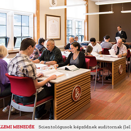
Scientológusok képződnek auditornak (lelk
LLEMI MENEDÉK