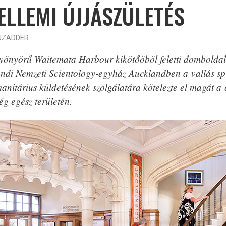
ELLEMI ÚJJÁSZÜLETÉS
UZADDER
yönyörű Waitemata Harbour kikötőöböl feletti domboldal
andi Nemzeti Scientology-egyház Aucklandben a vallás spir
anitárius küldetésének szolgálatára kötelezte el magát a
ség egész területén.