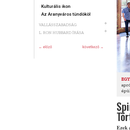
Kulturális ikon
Az Aranyváros tündököl
VALLÁSSZABADSÁG
L. RON HUBBARD ÍRÁSA
← előző
következő →
EGY
apr
épül
Spi
Tör
Ezek 