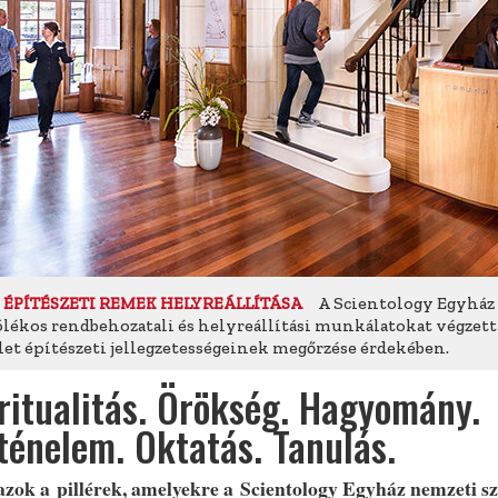
A Scientology Egyház 
 ÉPÍTÉSZETI REMEK HELYREÁLLÍTÁSA
ólékos rendbehozatali és helyreállítási munkálatokat végzet
et építészeti jellegzetességeinek megőrzése érdekében.
ritualitás. Örökség. Hagyomány.
ténelem. Oktatás. Tanulás.
azok a pillérek, amelyekre a Scientology Egyház nemzeti sz