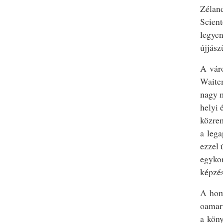
Zéland
Scient
legyen
újjász
A váro
Waite
nagy 
helyi
közrem
a lega
ezzel 
egykor
képzés
A homl
oamaru
a köny